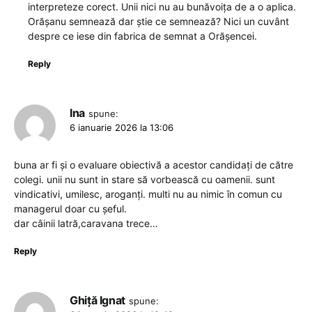
interpreteze corect. Unii nici nu au bunăvoița de a o aplica.
Orășanu semnează dar știe ce semnează? Nici un cuvânt
despre ce iese din fabrica de semnat a Orășencei.
Reply
Ina
spune:
6 ianuarie 2026 la 13:06
buna ar fi și o evaluare obiectivă a acestor candidați de către
colegi. unii nu sunt in stare să vorbească cu oamenii. sunt
vindicativi, umilesc, aroganți. multi nu au nimic în comun cu
managerul doar cu șeful.
dar câinii latră,caravana trece…
Reply
Ghiță Ignat
spune: