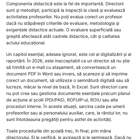
Componenta didactică este la fel de importantă. Directorii
sunt și metodiști, participă la inspecții la clasă și evaluează
activitatea profesorilor. Nu poți evalua corect un profesor
dacă nu stăpânești criteriile de evaluare, metodologia și
exigențele didactice actuale. O evaluare superficială sau
greșită afectează atât cadrele didactice, cât și calitatea
actului educațional.
Un capitol esențial, adesea ignorat, este cel al digitalizării și al
raportării. În 2026, este inacceptabil ca un director să nu știe
să trimită un e-mail cu atașament, să convertească un
document PDF în Word sau invers, să scaneze și să imprime
corect un document, să utilizeze o semnătură digitală sau să
lucreze, măcar la nivel de bază, în Excel. Sunt directori care
nu pot crea sau gestiona documente esențiale precum planul
de acțiune al școlii (PDI/PAS), ROFUIP-ul, ROIU sau alte
proceduri interne. În aceste situații, sarcina cade pe umerii
profesorilor sau ai personalului auxiliar, care, la rândul lor, nu
sunt întotdeauna pregătiți pentru astfel de activități.
Toate procedurile din școală trec, în final, prin mâna
directorului. El le verifică, le avizează și le semnează. Dacă nu