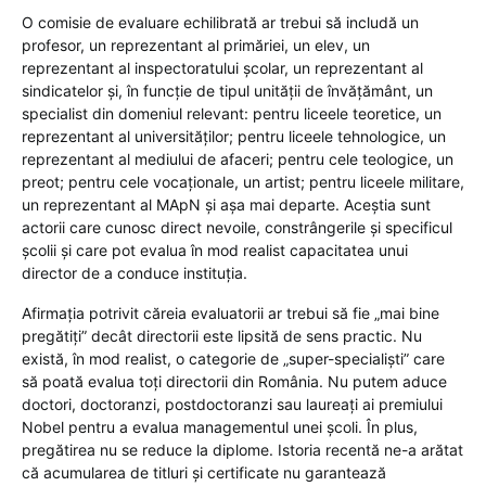
O comisie de evaluare echilibrată ar trebui să includă un
profesor, un reprezentant al primăriei, un elev, un
reprezentant al inspectoratului școlar, un reprezentant al
sindicatelor și, în funcție de tipul unității de învățământ, un
specialist din domeniul relevant: pentru liceele teoretice, un
reprezentant al universităților; pentru liceele tehnologice, un
reprezentant al mediului de afaceri; pentru cele teologice, un
preot; pentru cele vocaționale, un artist; pentru liceele militare,
un reprezentant al MApN și așa mai departe. Aceștia sunt
actorii care cunosc direct nevoile, constrângerile și specificul
școlii și care pot evalua în mod realist capacitatea unui
director de a conduce instituția.
Afirmația potrivit căreia evaluatorii ar trebui să fie „mai bine
pregătiți” decât directorii este lipsită de sens practic. Nu
există, în mod realist, o categorie de „super-specialiști” care
să poată evalua toți directorii din România. Nu putem aduce
doctori, doctoranzi, postdoctoranzi sau laureați ai premiului
Nobel pentru a evalua managementul unei școli. În plus,
pregătirea nu se reduce la diplome. Istoria recentă ne-a arătat
că acumularea de titluri și certificate nu garantează