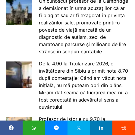
Un cunoscut profesor de la Cambridge
a demisionat în urma acuzațiilor că ar
fi plagiat sau ar fi exagerat în privința
realizărilor sale, promovate printr-o
poveste de viață marcată de un
diagnostic de autism, zeci de
maratoane parcurse și milioane de lire
strânse în scopuri caritabile
De la 4.90 la Titularizare 2026, o
învățătoare din Sibiu a primit nota 8.70
după contestație: Când am văzut nota
inițială, nu mă puteam opri din plâns.
Mi-am dat seama că lucrarea mea nu a
fost corectată în adevăratul sens al
cuvântului
Profesor de Istorie cu 9.70 la
Titularizare 2026: Nu prea sunt mari
așteptările. Din păcate nu sunt posturi