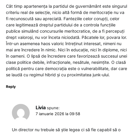
Cât timp apartenența la partidul de guvernământ este singurul
criteriu real de selecție, nicio altă formă de meritocrație nu va
fi recunoscută sau apreciată. Fanteziile celor corupți, celor
care legitimează dreptul partidului de a controla funcțiile
publice simulând concursurile meritocratice, de a fi percepuți
drept valoroși, nu vor înceta niciodată. Păcatele lor, povara lor.
Într-un asemenea haos valoric întreținut interesat, nimeni nu
mai are încredere în nimic. Nici în educație, nici în diplome, nici
în oameni. O lipsă de încredere care favorizează succesul unei
clase politice debile, infracționale, nesătule, nesimțite. O clasă
politică pentru care democrația este o vulnerabilitate, dar care
se laudă cu regimul hibrid și cu proximitatea junk-ului.
Reply
Livia
spune:
7 ianuarie 2026 la 09:58
Un director nu trebuie să știe legea ci să fie capabil să o