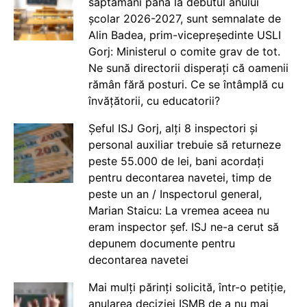
săptămâni până la debutul anului
școlar 2026-2027, sunt semnalate de
Alin Badea, prim-vicepreședinte USLI
Gorj: Ministerul o comite grav de tot.
Ne sună directorii disperați că oamenii
rămân fără posturi. Ce se întâmplă cu
învățătorii, cu educatorii?
Șeful ISJ Gorj, alți 8 inspectori și
personal auxiliar trebuie să returneze
peste 55.000 de lei, bani acordați
pentru decontarea navetei, timp de
peste un an / Inspectorul general,
Marian Staicu: La vremea aceea nu
eram inspector șef. ISJ ne-a cerut să
depunem documente pentru
decontarea navetei
Mai mulți părinți solicită, într-o petiție,
anularea deciziei ISMB de a nu mai