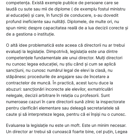
competența. Există exemple publice de persoane care se
laudă cu sute sau mii de diplome ( de exemplu fostul ministru
al educației) și care, în funcții de conducere, s-au dovedit
profund ineficiente sau nulități. Diplomele, de multe ori, nu
spun nimic despre capacitatea reală de a lua decizii corecte și
de a gestiona o instituție.
O altă idee problematică este aceea că directorii nu ar trebui
evaluați la legislație. Dimpotrivă, legislația este una dintre
competențele fundamentale ale unui director. Mulți directori
nu cunosc legea educației, nu știu când și cum se aplică
sancțiuni, nu cunosc numărul legal de elevi la clasă, nu
stăpânesc procedurile de angajare sau de încetare a
contractelor de muncă. În practică, acest lucru duce la
abuzuri: sancționări incorecte ale elevilor, exmatriculări
nelegale, decizii arbitrare în relația cu profesorii. Sunt
numeroase cazuri în care directorii sună zilnic la inspectorate
pentru clarificări elementare sau deleagă secretariatele să
caute și să interpreteze legea, pentru că ei înșiși nu o cunosc.
Evaluarea la legislație nu este un moft. Este un minim necesar.
Un director ar trebui să cunoască foarte bine, cel puțin, Legea