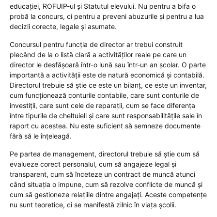
educației, ROFUIP-ul și Statutul elevului. Nu pentru a bifa o
probă la concurs, ci pentru a preveni abuzurile și pentru a lua
decizii corecte, legale și asumate.
Concursul pentru funcția de director ar trebui construit
plecând de la o listă clară a activităților reale pe care un
director le desfășoară într-o lună sau într-un an școlar. O parte
importantă a activității este de natură economică și contabilă.
Directorul trebuie să știe ce este un bilanț, ce este un inventar,
cum funcționează conturile contabile, care sunt conturile de
investiții, care sunt cele de reparații, cum se face diferența
între tipurile de cheltuieli și care sunt responsabilitățile sale în
raport cu acestea. Nu este suficient să semneze documente
fără să le înțeleagă.
Pe partea de management, directorul trebuie să știe cum să
evalueze corect personalul, cum să angajeze legal și
transparent, cum să înceteze un contract de muncă atunci
când situația o impune, cum să rezolve conflicte de muncă și
cum să gestioneze relațiile dintre angajați. Aceste competențe
nu sunt teoretice, ci se manifestă zilnic în viața școlii.