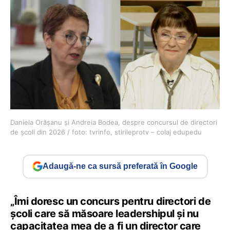
Daniela Orășanu și Andreia Bodea, despre concursul de directori
de școli din 2026 / foto: tvrinfo, stirileprotv – colaj edupedu
Adaugă-ne ca sursă preferată în Google
„Îmi doresc un concurs pentru directori de
școli care să măsoare leadershipul și nu
capacitatea mea de a fi un director care