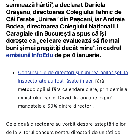
semnează hârtii”, a declarat Daniela
Orășanu, directoarea Colegiului Tehnic de
Căi Ferate „Unirea” din Pașcani, iar Andreia
Bodea, directoarea Colegiului Național I.L
Caragiale din București a spus că își
dorește ca „cei care evaluează să fie mai
buni și mai pregătiți decât mine”, în cadrul
emisiunii InfoEdu
de pe 4 ianuarie.
Concursurile de directori și numirea noilor șefi la
Inspectorate au fost lăsate în aer
, fără
metodologii și fără calendare clare, prin demisia
ministrului Daniel David. În ianuarie expiră
mandatele a 60% dintre directori.
Cele două directoare au vorbit despre așteptările lor
de la viitorul concurs pentru directori de unități de