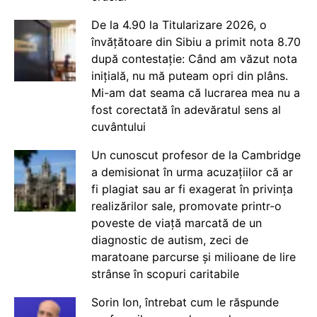
De la 4.90 la Titularizare 2026, o
învățătoare din Sibiu a primit nota 8.70
după contestație: Când am văzut nota
inițială, nu mă puteam opri din plâns.
Mi-am dat seama că lucrarea mea nu a
fost corectată în adevăratul sens al
cuvântului
Un cunoscut profesor de la Cambridge
a demisionat în urma acuzațiilor că ar
fi plagiat sau ar fi exagerat în privința
realizărilor sale, promovate printr-o
poveste de viață marcată de un
diagnostic de autism, zeci de
maratoane parcurse și milioane de lire
strânse în scopuri caritabile
Sorin Ion, întrebat cum le răspunde