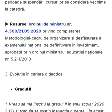
perioada suspendării cursurilor se consideră vechime
la catedră.
►
Resurse
:
ordinul de ministru nr.
4.300/21.05.2020
privind completarea
Metodologiei-cadru de organizare şi desfăşurare a
examenului naţional de definitivare în învăţământ,
aprobată prin ordinul ministrului educaţiei naţionale
nr. 5.211/2018
3. Evoluție în cariera didactică
Gradul II
1. Vreau să mă înscriu la gradul II în anul școlar 2020-
2021 și trebuia să susțin inspecția curentă 1 în acest