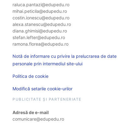
raluca.pantazi@edupedu.ro
mihai.peticila@edupedu.ro
costin.ionescu@edupedu.ro
alexa.stanescu@edupedu.ro
diana.ghimisi@edupedu.ro
stefan.lefter@edupedu.ro
ramona.florea@edupedu.ro
Notă de informare cu privire la prelucrarea de date
personale prin intermediul site-ului
Politica de cookie
Modifică setarile cookie-urilor
PUBLICITATE ȘI PARTENERIATE
Adresă de e-mail
comunicare@edupedu.ro