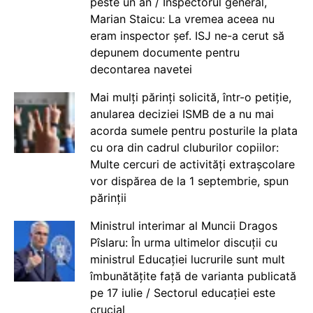
peste un an / Inspectorul general,
Marian Staicu: La vremea aceea nu
eram inspector șef. ISJ ne-a cerut să
depunem documente pentru
decontarea navetei
Mai mulți părinți solicită, într-o petiție,
anularea deciziei ISMB de a nu mai
acorda sumele pentru posturile la plata
cu ora din cadrul cluburilor copiilor:
Multe cercuri de activități extrașcolare
vor dispărea de la 1 septembrie, spun
părinții
Ministrul interimar al Muncii Dragos
Pîslaru: În urma ultimelor discuții cu
ministrul Educației lucrurile sunt mult
îmbunătățite față de varianta publicată
pe 17 iulie / Sectorul educației este
crucial