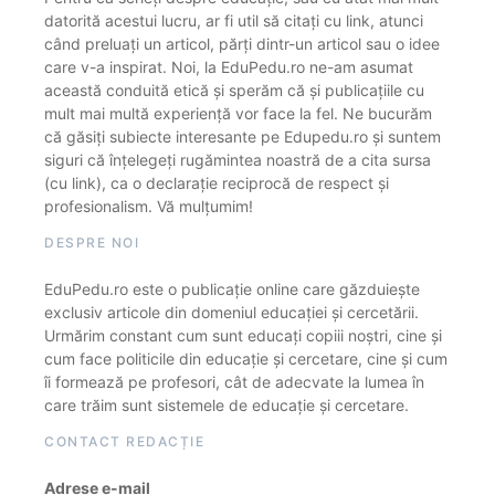
datorită acestui lucru, ar fi util să citați cu link, atunci
când preluați un articol, părți dintr-un articol sau o idee
care v-a inspirat. Noi, la EduPedu.ro ne-am asumat
această conduită etică și sperăm că și publicațiile cu
mult mai multă experiență vor face la fel. Ne bucurăm
că găsiți subiecte interesante pe Edupedu.ro și suntem
siguri că înțelegeți rugămintea noastră de a cita sursa
(cu link), ca o declarație reciprocă de respect și
profesionalism. Vă mulțumim!
DESPRE NOI
EduPedu.ro este o publicație online care găzduiește
exclusiv articole din domeniul educației și cercetării.
Urmărim constant cum sunt educați copiii noștri, cine și
cum face politicile din educație și cercetare, cine și cum
îi formează pe profesori, cât de adecvate la lumea în
care trăim sunt sistemele de educație și cercetare.
CONTACT REDACȚIE
Adrese e-mail