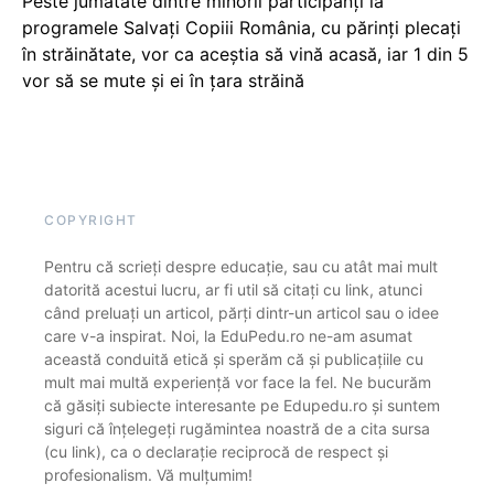
Peste jumătate dintre minorii participanți la
programele Salvați Copiii România, cu părinți plecați
în străinătate, vor ca aceștia să vină acasă, iar 1 din 5
vor să se mute și ei în țara străină
COPYRIGHT
Pentru că scrieți despre educație, sau cu atât mai mult
datorită acestui lucru, ar fi util să citați cu link, atunci
când preluați un articol, părți dintr-un articol sau o idee
care v-a inspirat. Noi, la EduPedu.ro ne-am asumat
această conduită etică și sperăm că și publicațiile cu
mult mai multă experiență vor face la fel. Ne bucurăm
că găsiți subiecte interesante pe Edupedu.ro și suntem
siguri că înțelegeți rugămintea noastră de a cita sursa
(cu link), ca o declarație reciprocă de respect și
profesionalism. Vă mulțumim!