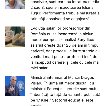
absolvire, sunt care au intrat cu media
2 sau 3, spune inspectoarea Iuliana
Țugui: Performanța trebuie măsurată și
prin câți absolvenți se angajează
Evoluția salariilor profesorilor din
România nu se încadrează în niciun
model european - analiză Eurydice:
salariul crește doar 25 de ani în timpul
carierei, dar procesul e între statele cu
venituri mari pentru profesori încă de
la începutul carierei și cele cu cele mai
mici salarii
Ministrul interimar al Muncii Dragos
Pîslaru: În urma ultimelor discuții cu
ministrul Educației lucrurile sunt mult
îmbunătățite față de varianta publicată
pe 17 iulie / Sectorul educației este
crucial