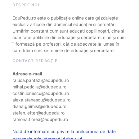
DESPRE NOI
EduPedu.ro este o publicație online care găzduiește
exclusiv articole din domeniul educației și cercetării.
Urmărim constant cum sunt educați copiii noștri, cine și
cum face politicile din educație și cercetare, cine și cum
îi formează pe profesori, cât de adecvate la lumea în
care trăim sunt sistemele de educație și cercetare.
CONTACT REDACȚIE
Adrese e-mail
raluca.pantazi@edupedu.ro
mihai.peticila@edupedu.ro
costin.ionescu@edupedu.ro
alexa.stanescu@edupedu.ro
diana.ghimisi@edupedu.ro
stefan.lefter@edupedu.ro
ramona.florea@edupedu.ro
Notă de informare cu privire la prelucrarea de date
personale prin intermediul site-ului