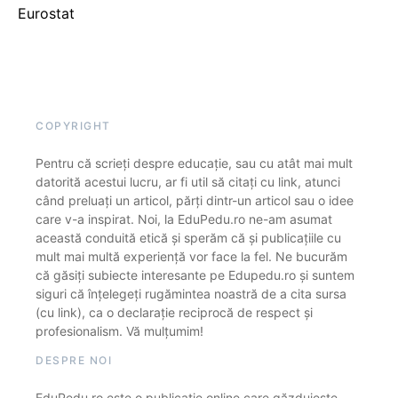
Eurostat
COPYRIGHT
Pentru că scrieți despre educație, sau cu atât mai mult
datorită acestui lucru, ar fi util să citați cu link, atunci
când preluați un articol, părți dintr-un articol sau o idee
care v-a inspirat. Noi, la EduPedu.ro ne-am asumat
această conduită etică și sperăm că și publicațiile cu
mult mai multă experiență vor face la fel. Ne bucurăm
că găsiți subiecte interesante pe Edupedu.ro și suntem
siguri că înțelegeți rugămintea noastră de a cita sursa
(cu link), ca o declarație reciprocă de respect și
profesionalism. Vă mulțumim!
DESPRE NOI
EduPedu.ro este o publicație online care găzduiește