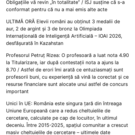
Obligațiile vă revin „în totalitate” / ISJ susține că s-a
conformat pentru că nu a mai emis alte acte
ULTIMĂ ORĂ Elevii români au obținut 3 medalii de
aur, 2 de argint și 3 de bronz la Olimpiada
Internațională de Inteligență Artificială – IOAI 2026,
desfășurată în Kazahstan
Profesorul Petruț Rizea: O profesoară a luat nota 4.90
la Titularizare, iar după contestații nota a ajuns la
8.70 / Astfel de erori îmi arată ce entuziasmați sunt
profesorii buni, cu experiență să vină la corectat și ce
resurse financiare sunt alocate unui astfel de concurs
important
Unici în UE: România este singura țară din întreaga
Uniune Europeană care a redus cheltuielile de
cercetare, calculate pe cap de locuitor, în ultimul
deceniu. Între 2015-2025, spațiul comunitar a crescut
masiv cheltuielile de cercetare – ultimele date