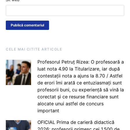
CELE MAI CITITE ARTICOLE
Profesorul Petruț Rizea: O profesoară a
luat nota 4.90 la Titularizare, iar după
contestații nota a ajuns la 8.70 / Astfel
de erori îmi arată ce entuziasmați sunt
profesorii buni, cu experiență să vină la
corectat și ce resurse financiare sunt
alocate unui astfel de concurs
important
OFICIAL Prima de carieră didactică
2026: profesorii primesc cei 1.500 de