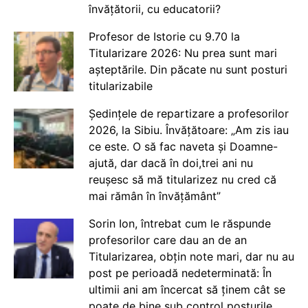
învățătorii, cu educatorii?
Profesor de Istorie cu 9.70 la
Titularizare 2026: Nu prea sunt mari
așteptările. Din păcate nu sunt posturi
titularizabile
Ședințele de repartizare a profesorilor
2026, la Sibiu. Învățătoare: „Am zis iau
ce este. O să fac naveta și Doamne-
ajută, dar dacă în doi,trei ani nu
reușesc să mă titularizez nu cred că
mai rămân în învățământ”
Sorin Ion, întrebat cum le răspunde
profesorilor care dau an de an
Titularizarea, obțin note mari, dar nu au
post pe perioadă nedeterminată: În
ultimii ani am încercat să ținem cât se
poate de bine sub control posturile