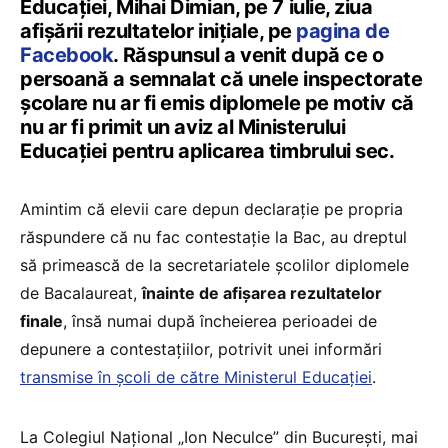
Educației, Mihai Dimian, pe 7 iulie, ziua
afișării rezultatelor inițiale, pe
pagina de
Facebook
. Răspunsul a venit după ce o
persoană a semnalat că unele inspectorate
școlare nu ar fi emis diplomele pe motiv că
nu ar fi primit un aviz al Ministerului
Educației pentru aplicarea timbrului sec.
Amintim că elevii care depun declarație pe propria
răspundere că nu fac contestație la Bac, au dreptul
să primească de la secretariatele școlilor diplomele
de Bacalaureat,
înainte de afișarea rezultatelor
finale
, însă numai după încheierea perioadei de
depunere a contestațiilor, potrivit unei informări
transmise în școli de către Ministerul Educației
.
La Colegiul Național „Ion Neculce” din București, mai