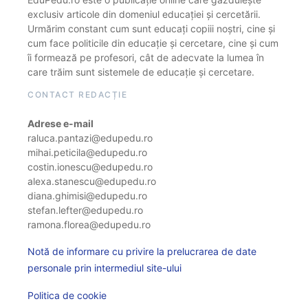
exclusiv articole din domeniul educației și cercetării.
Urmărim constant cum sunt educați copiii noștri, cine și
cum face politicile din educație și cercetare, cine și cum
îi formează pe profesori, cât de adecvate la lumea în
care trăim sunt sistemele de educație și cercetare.
CONTACT REDACȚIE
Adrese e-mail
raluca.pantazi@edupedu.ro
mihai.peticila@edupedu.ro
costin.ionescu@edupedu.ro
alexa.stanescu@edupedu.ro
diana.ghimisi@edupedu.ro
stefan.lefter@edupedu.ro
ramona.florea@edupedu.ro
Notă de informare cu privire la prelucrarea de date
personale prin intermediul site-ului
Politica de cookie