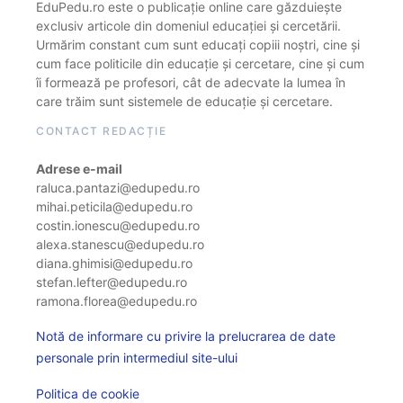
EduPedu.ro este o publicație online care găzduiește
exclusiv articole din domeniul educației și cercetării.
Urmărim constant cum sunt educați copiii noștri, cine și
cum face politicile din educație și cercetare, cine și cum
îi formează pe profesori, cât de adecvate la lumea în
care trăim sunt sistemele de educație și cercetare.
CONTACT REDACȚIE
Adrese e-mail
raluca.pantazi@edupedu.ro
mihai.peticila@edupedu.ro
costin.ionescu@edupedu.ro
alexa.stanescu@edupedu.ro
diana.ghimisi@edupedu.ro
stefan.lefter@edupedu.ro
ramona.florea@edupedu.ro
Notă de informare cu privire la prelucrarea de date
personale prin intermediul site-ului
Politica de cookie