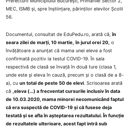
Prefecturii Municipiului București, Primăriiei Sector 2,
MEC, ISMB și, spre înștiințare, părinților elevilor Școlii
56.
Documentul, consultat de EduPedu.ro, arată că,
în
seara zilei de marți, 10 martie,
în jurul orei 20,
o
învățătoare a anunțat că mama unei eleve a fost
confirmată pozitiv la testul COVID-19. În sala
respectivă de clasă se învață în două ture (clasa 1,
unde este și eleva în cauză, precum și o clasă de a 8-
a), cu
un total de peste 50 de elevi
. Scrisoarea arată
că „
eleva (…) a frecventat cursurile inclusiv în data
de 10.03.2020, mama minorei necomunicând faptul
că era suspectă de COVID-19 și că fusese deja
testată și se afla în așteptarea rezultatului. În funcție
de rezultatele ulterioare, acest fapt intră sub