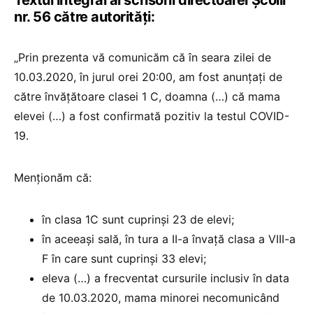
Textul integral al scrisorii directoarei Școlii
nr. 56 către autorități:
„Prin prezenta vă comunicăm că în seara zilei de
10.03.2020, în jurul orei 20:00, am fost anunțați de
către învățătoare clasei 1 C, doamna (…) că mama
elevei (…) a fost confirmată pozitiv la testul COVID-
19.
Menționăm că:
în clasa 1C sunt cuprinși 23 de elevi;
în aceeași sală, în tura a II-a învață clasa a VIII-a
F în care sunt cuprinși 33 elevi;
eleva (…) a frecventat cursurile inclusiv în data
de 10.03.2020, mama minorei necomunicând