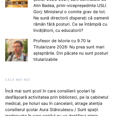
Alin Badea, prim-vicepreședinte USLI
Gorj: Ministerul o comite grav de tot.
Ne sună directorii disperați că oamenii
rămân fără posturi. Ce se întâmplă cu
învățătorii, cu educatorii?
Profesor de Istorie cu 9.70 la
Titularizare 2026: Nu prea sunt mari
așteptările. Din păcate nu sunt posturi
titularizabile
CELE MAI NOI
Încă mai sunt școli în care consilierii școlari își
desfășoară activitatea prin biblioteci, pe la cabinetul
medical, pe holuri sau în cancelarii, atrage atenția
consilierul școlar Aura Stănculescu / Sunt spații
inadecvate în care copilul nu va destăinui nimic