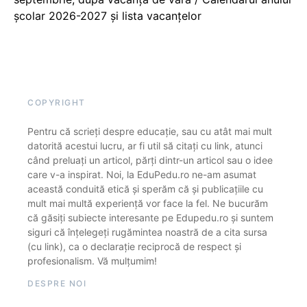
școlar 2026-2027 și lista vacanțelor
COPYRIGHT
Pentru că scrieți despre educație, sau cu atât mai mult
datorită acestui lucru, ar fi util să citați cu link, atunci
când preluați un articol, părți dintr-un articol sau o idee
care v-a inspirat. Noi, la EduPedu.ro ne-am asumat
această conduită etică și sperăm că și publicațiile cu
mult mai multă experiență vor face la fel. Ne bucurăm
că găsiți subiecte interesante pe Edupedu.ro și suntem
siguri că înțelegeți rugămintea noastră de a cita sursa
(cu link), ca o declarație reciprocă de respect și
profesionalism. Vă mulțumim!
DESPRE NOI