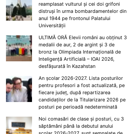
reamplasat vulturul și cei doi grifoni
distruși în urma bombardamentelor din
anul 1944 pe frontonul Palatului
Universității
ULTIMĂ ORĂ Elevii români au obținut 3
medalii de aur, 2 de argint și 3 de
bronz la Olimpiada Internațională de
Inteligență Artificială – IOAI 2026,
desfășurată în Kazahstan
An școlar 2026-2027. Lista posturilor
pentru profesori a fost actualizată, pe
fiecare județ, după repartizarea
candidaților de la Titularizare 2026 pe
posturi pe perioadă nedeterminată
Noi comasări de clase și posturi, cu 3
săptămâni până la debutul anului
școlar 2026-2027, sunt semnalate de