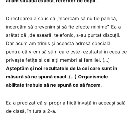
aflăm situația exactă, referitor de copil”.
Directoarea a spus că „încercăm să nu fie panică,
încercăm să prevenim și să fie efecte minime”. Ea a
arătat că „de aseară, telefonic, s-au purtat discuții.
Dar acum am trimis și această adresă specială,
pentru că vrem să știm care este rezultatul în ceea ce
privește fetița și ceilalți membri ai familiei. (…)
Așteptăm și noi rezultatele de la cei care sunt în
măsură să ne spună exact. (…) Organismele
abilitate trebuie să ne spună ce să facem
„.
Ea a precizat că și propria fiică învață în aceeași sală
de clasă, în tura a 2-a.