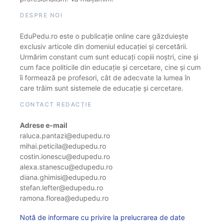
DESPRE NOI
EduPedu.ro este o publicație online care găzduiește
exclusiv articole din domeniul educației și cercetării.
Urmărim constant cum sunt educați copiii noștri, cine și
cum face politicile din educație și cercetare, cine și cum
îi formează pe profesori, cât de adecvate la lumea în
care trăim sunt sistemele de educație și cercetare.
CONTACT REDACȚIE
Adrese e-mail
raluca.pantazi@edupedu.ro
mihai.peticila@edupedu.ro
costin.ionescu@edupedu.ro
alexa.stanescu@edupedu.ro
diana.ghimisi@edupedu.ro
stefan.lefter@edupedu.ro
ramona.florea@edupedu.ro
Notă de informare cu privire la prelucrarea de date