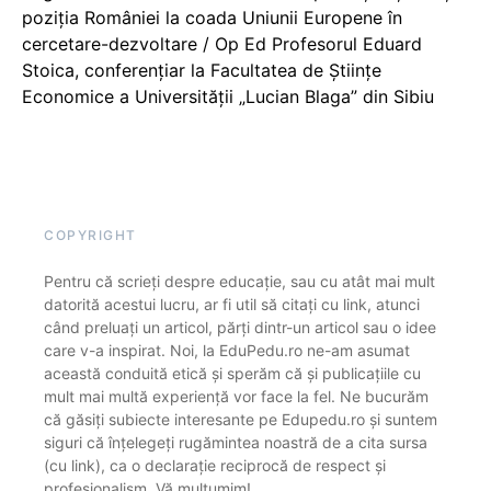
poziția României la coada Uniunii Europene în
cercetare-dezvoltare / Op Ed Profesorul Eduard
Stoica, conferențiar la Facultatea de Științe
Economice a Universității „Lucian Blaga” din Sibiu
COPYRIGHT
Pentru că scrieți despre educație, sau cu atât mai mult
datorită acestui lucru, ar fi util să citați cu link, atunci
când preluați un articol, părți dintr-un articol sau o idee
care v-a inspirat. Noi, la EduPedu.ro ne-am asumat
această conduită etică și sperăm că și publicațiile cu
mult mai multă experiență vor face la fel. Ne bucurăm
că găsiți subiecte interesante pe Edupedu.ro și suntem
siguri că înțelegeți rugămintea noastră de a cita sursa
(cu link), ca o declarație reciprocă de respect și
profesionalism. Vă mulțumim!