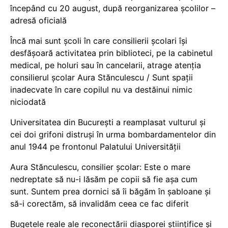
începând cu 20 august, după reorganizarea școlilor –
adresă oficială
Încă mai sunt școli în care consilierii școlari își
desfășoară activitatea prin biblioteci, pe la cabinetul
medical, pe holuri sau în cancelarii, atrage atenția
consilierul școlar Aura Stănculescu / Sunt spații
inadecvate în care copilul nu va destăinui nimic
niciodată
Universitatea din București a reamplasat vulturul și
cei doi grifoni distruși în urma bombardamentelor din
anul 1944 pe frontonul Palatului Universității
Aura Stănculescu, consilier școlar: Este o mare
nedreptate să nu-i lăsăm pe copii să fie așa cum
sunt. Suntem prea dornici să îi băgăm în șabloane și
să-i corectăm, să invalidăm ceea ce fac diferit
Bugetele reale ale reconectării diasporei științifice și