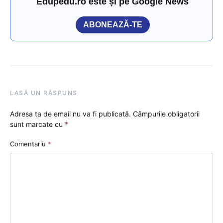
Edupedu.ro este și pe Google News
ABONEAZĂ-TE
LASĂ UN RĂSPUNS
Adresa ta de email nu va fi publicată.
Câmpurile obligatorii
sunt marcate cu
*
Comentariu
*