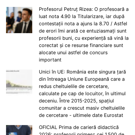
Profesorul Petruț Rizea: O profesoară a
luat nota 4.90 la Titularizare, iar după
contestații nota a ajuns la 8.70 / Astfel
de erori îmi arată ce entuziasmați sunt
profesorii buni, cu experiență să vină la
corectat și ce resurse financiare sunt
alocate unui astfel de concurs
important
Unici în UE: România este singura țară
din întreaga Uniune Europeană care a
redus cheltuielile de cercetare,
calculate pe cap de locuitor, în ultimul
deceniu. Între 2015-2025, spațiul
comunitar a crescut masiv cheltuielile
de cercetare - ultimele date Eurostat
OFICIAL Prima de carieră didactică
2026: profesorii primesc cei 1.500 de