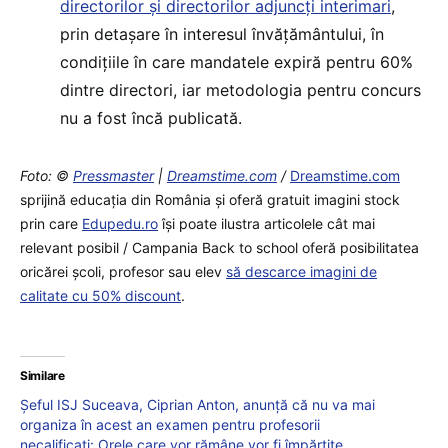
directorilor și directorilor adjuncți interimari
,
prin detașare în interesul învățământului, în
condițiile în care mandatele expiră pentru 60%
dintre directori, iar metodologia pentru concurs
nu a fost încă publicată.
Foto: ©
Pressmaster
|
Dreamstime.com
/
Dreamstime.com
sprijină educaţia din România şi oferă gratuit imagini stock
prin care
Edupedu.ro
îşi poate ilustra articolele cât mai
relevant posibil / Campania Back to school oferă posibilitatea
oricărei școli, profesor sau elev
să descarce imagini de
calitate cu 50% discount
.
Similare
Șeful ISJ Suceava, Ciprian Anton, anunță că nu va mai
organiza în acest an examen pentru profesorii
necalificați: Orele care vor rămâne vor fi împărțite