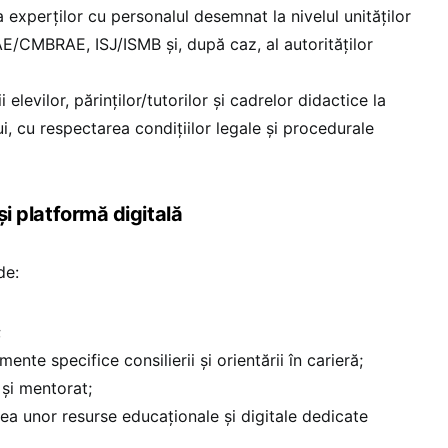
 experților cu personalul desemnat la nivelul unităților
/CMBRAE, ISJ/ISMB și, după caz, al autorităților
i elevilor, părinților/tutorilor și cadrelor didactice la
lui, cu respectarea condițiilor legale și procedurale
 și platformă digitală
de:
;
ente specifice consilierii și orientării în carieră;
 și mentorat;
rea unor resurse educaționale și digitale dedicate