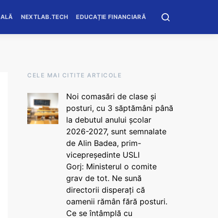
OALĂ
NEXTLAB.TECH
EDUCAȚIE FINANCIARĂ
CELE MAI CITITE ARTICOLE
Noi comasări de clase și
posturi, cu 3 săptămâni până
la debutul anului școlar
2026-2027, sunt semnalate
de Alin Badea, prim-
vicepreședinte USLI
Gorj: Ministerul o comite
grav de tot. Ne sună
directorii disperați că
oamenii rămân fără posturi.
Ce se întâmplă cu