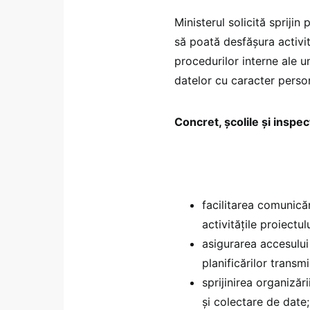
Ministerul solicită sprijin
să poată desfășura activită
procedurilor interne ale un
datelor cu caracter person
Concret, școlile și inspec
facilitarea comunicăr
activitățile proiectulu
asigurarea accesului 
planificărilor transmi
sprijinirea organizări
și colectare de date;