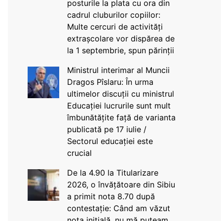
posturile la plata cu ora din
cadrul cluburilor copiilor:
Multe cercuri de activități
extrașcolare vor dispărea de
la 1 septembrie, spun părinții
Ministrul interimar al Muncii
Dragos Pîslaru: În urma
ultimelor discuții cu ministrul
Educației lucrurile sunt mult
îmbunătățite față de varianta
publicată pe 17 iulie /
Sectorul educației este
crucial
De la 4.90 la Titularizare
2026, o învățătoare din Sibiu
a primit nota 8.70 după
contestație: Când am văzut
nota inițială, nu mă puteam