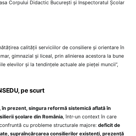
asa Corpului Didactic București și Inspectoratul Școlar
ățirea calității serviciilor de consiliere și orientare în
mar, gimnazial și liceal, prin alinierea acestora la bune
le elevilor și la tendințele actuale ale pieței muncii”,
NSEDU, pe scurt
în prezent, singura reformă sistemică aflată în
ilierii școlare din România
, într-un context în care
e confruntă cu probleme structurale majore:
deficit de
te, supraîncărcarea consilierilor existenți, prezență