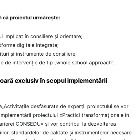
ă că proiectul urmărește:
 implicat în consiliere și orientare;
tforme digitale integrate;
ituri și instrumente de consiliere;
e de intervenție de tip „whole school approach”.
șoară exclusiv în scopul implementării
„Activitățile desfășurate de experții proiectului se vor
 implementării proiectului «Practici transformaționale în
 carierei CONSEDU» și vor contribui la dezvoltarea
lor, standardelor de calitate și instrumentelor necesare