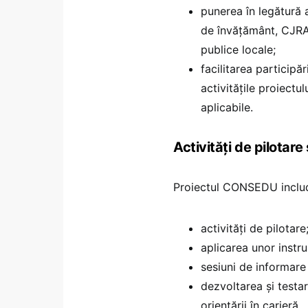
punerea în legătură a
de învățământ, CJRAE
publice locale;
facilitarea participări
activitățile proiectu
aplicabile.
Activități de pilotare
Proiectul CONSEDU inclu
activități de pilotare
aplicarea unor instrum
sesiuni de informare
dezvoltarea și testa
orientării în carieră.