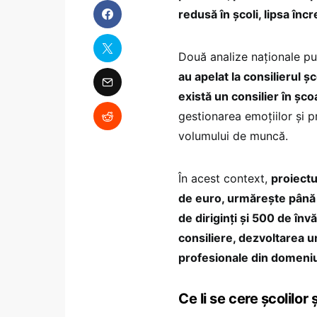
redusă în școli, lipsa încr
Două analize naționale pu
au apelat la consilierul ș
există un consilier în șco
gestionarea emoțiilor și p
volumului de muncă.
În acest context,
proiect
de euro, urmărește până 
de diriginți și 500 de în
consiliere, dezvoltarea u
profesionale din domeni
Ce li se cere școlilor