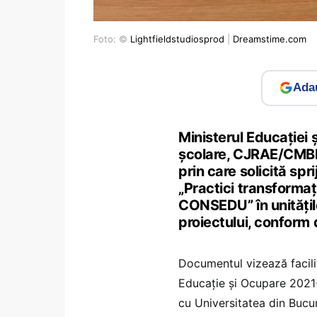
Foto: ©
Lightfieldstudiosprod
|
Dreamstime.com
Adau
Ministerul Educației 
școlare, CJRAE/CMBRAE
prin care solicită spr
„Practici transformați
CONSEDU” în unitățile
proiectului, conform
Documentul vizează facili
Educație și Ocupare 2021-
cu Universitatea din Bucur