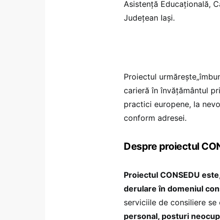
Asistență Educațională, C
Județean Iași.
Proiectul urmărește„îmbunăt
carieră în învățământul pri
practici europene, la nevoi
conform adresei.
Despre proiectul CO
Proiectul CONSEDU este, 
derulare în domeniul cons
serviciile de consiliere s
personal, posturi neocupa