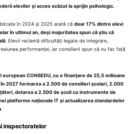
ederii elevilor și acces scăzut la sprijin psihologic.
blicate în 2024 și 2025 arată că
doar 17% dintre elevi
colar în ultimul an, deși majoritatea spun că știu că
ală
. Elevii reclamă dificultăți legate de integrare,
resiunea performanței, iar consilierii spun că nu fac față
ul european CONSEDU, cu o finanțare de 25,5 milioane
în 2027 formarea a 2.500 de consilieri școlari, 2.000
vățători, dotarea a 2.500 de școli cu instrumente de
nei platforme naționale IT și actualizarea standardelor
u
.
 și inspectoratelor