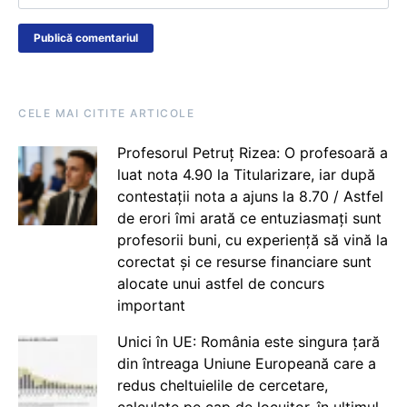
CELE MAI CITITE ARTICOLE
Profesorul Petruț Rizea: O profesoară a
luat nota 4.90 la Titularizare, iar după
contestații nota a ajuns la 8.70 / Astfel
de erori îmi arată ce entuziasmați sunt
profesorii buni, cu experiență să vină la
corectat și ce resurse financiare sunt
alocate unui astfel de concurs
important
Unici în UE: România este singura țară
din întreaga Uniune Europeană care a
redus cheltuielile de cercetare,
calculate pe cap de locuitor, în ultimul