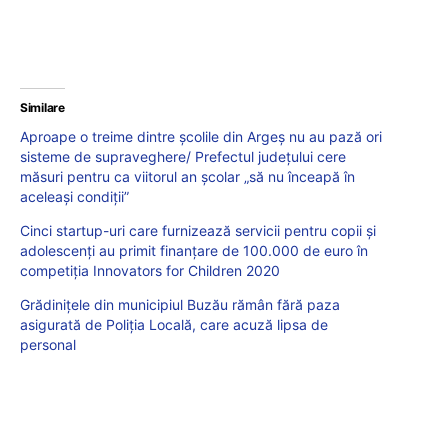
Similare
Aproape o treime dintre şcolile din Argeş nu au pază ori
sisteme de supraveghere/ Prefectul judeţului cere
măsuri pentru ca viitorul an şcolar „să nu înceapă în
aceleaşi condiţii”
Cinci startup-uri care furnizează servicii pentru copii și
adolescenți au primit finanțare de 100.000 de euro în
competiția Innovators for Children 2020
Grădinițele din municipiul Buzău rămân fără paza
asigurată de Poliția Locală, care acuză lipsa de
personal