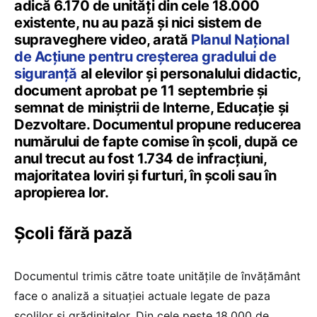
adică 6.170 de unități din cele 18.000
existente, nu au pază și nici sistem de
supraveghere video, arată
Planul Național
de Acțiune pentru creșterea gradului de
siguranță
al elevilor și personalului didactic,
document aprobat pe 11 septembrie și
semnat de miniștrii de Interne, Educație și
Dezvoltare. Documentul propune reducerea
numărului de fapte comise în școli, după ce
anul trecut au fost 1.734 de infracțiuni,
majoritatea loviri și furturi, în școli sau în
apropierea lor.
Școli fără pază
Documentul trimis către toate unitățile de învățământ
face o analiză a situației actuale legate de paza
școlilor și grădinițelor. Din cele peste 18.000 de