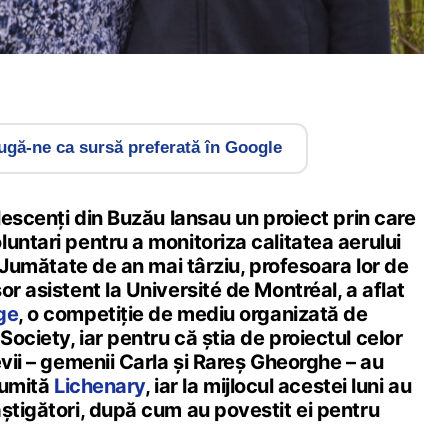
gă-ne ca sursă preferată în Google
olescenți din Buzău lansau un proiect prin care
untari pentru a monitoriza calitatea aerului
. Jumătate de an mai târziu, profesoara lor de
or asistent la Université de Montréal, a aflat
ge
, o competiție de mediu organizată de
ociety, iar pentru că știa de proiectul celor
evii – gemenii Carla și Rareș Gheorghe – au
 numită
Lichenary
, iar la mijlocul acestei luni au
știgători, după cum au povestit ei pentru