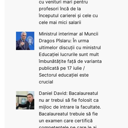
cu venituri mari pentru
profesori încă de la
începutul carierei și cele cu
cele mai mici salarii
Ministrul interimar al Muncii
Dragos Pîslaru: În urma
ultimelor discuții cu ministrul
Educației lucrurile sunt mult
îmbunătățite față de varianta
publicată pe 17 iulie /
Sectorul educației este
crucial
Daniel David: Bacalaureatul
nu ar trebui să fie folosit ca
mijloc de intrare la facultate.
Bacalaureatul trebuie să fie
un examen care certifică
competențele pe care le ai