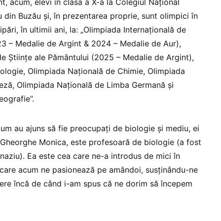
t, acum, elevi în clasa a X-a la Colegiul Național
din Buzău și, în prezentarea proprie, sunt olimpici în
pări, în ultimii ani, la: „Olimpiada Internațională de
023 – Medalie de Argint & 2024 – Medalie de Aur),
de Științe ale Pământului (2025 – Medalie de Argint),
ologie, Olimpiada Națională de Chimie, Olimpiada
eză, Olimpiada Națională de Limba Germană și
ografie”.
um au ajuns să fie preocupați de biologie și mediu, ei
 Gheorghe Monica, este profesoară de biologie (a fost
naziu). Ea este cea care ne-a introdus de mici în
i’ care acum ne pasionează pe amândoi, susținându-ne
dere încă de când i-am spus că ne dorim să începem