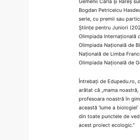
Gemenii Carla și Rareș sun
Bogdan Petriceicu Hasdeu 
serie, cu premii sau partici
Științe pentru Juniori (2
Olimpiada Internațională 
Olimpiada Națională de Bi
Națională de Limba Franc
Olimpiada Națională de Ge
Întrebați de Edupedu.ro, c
arătat că „mama noastră,
profesoara noastră în gim
această ‘lume a biologie
din toate punctele de ve
acest proiect ecologic.”