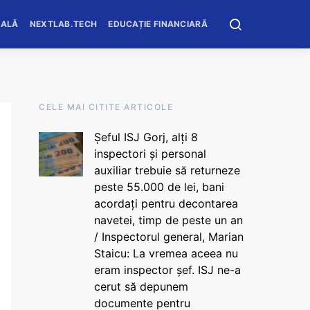
OALĂ
NEXTLAB.TECH
EDUCAȚIE FINANCIARĂ
CELE MAI CITITE ARTICOLE
Șeful ISJ Gorj, alți 8
inspectori și personal
auxiliar trebuie să returneze
peste 55.000 de lei, bani
acordați pentru decontarea
navetei, timp de peste un an
/ Inspectorul general, Marian
Staicu: La vremea aceea nu
eram inspector șef. ISJ ne-a
cerut să depunem
documente pentru