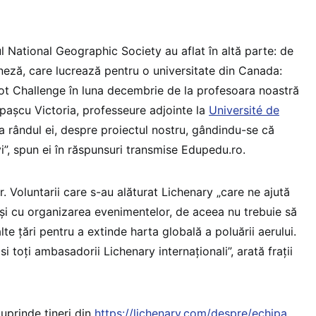
 National Geographic Society au aflat în altă parte: de
neză, care lucrează pentru o universitate din Canada:
ot Challenge în luna decembrie de la profesoara noastră
pașcu Victoria, professeure adjointe la
Université de
 la rândul ei, despre proiectul nostru, gândindu-se că
i”, spun ei în răspunsuri transmise Edupedu.ro.
r. Voluntarii care s-au alăturat Lichenary „care ne ajută
r și cu organizarea evenimentelor, de aceea nu trebuie să
te țări pentru a extinde harta globală a poluării aerului.
si toți ambasadorii Lichenary internaționali”, arată frații
uprinde tineri din
https://lichenary.com/despre/echipa