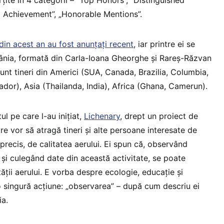
t Achievement”, „Honorable Mentions”.
 din acest an au fost anunțați recent
, iar printre ei se
nia, formată din Carla-Ioana Gheorghe și Rareș-Răzvan
unt tineri din Americi (SUA, Canada, Brazilia, Columbia,
ador), Asia (Thailanda, India), Africa (Ghana, Camerun).
ul pe care l-au inițiat,
Lichenary
, drept un proiect de
are vor să atragă tineri și alte persoane interesate de
precis, de calitatea aerului. Ei spun că, observând
i și culegând date din această activitate, se poate
ății aerului. E vorba despre ecologie, educație și
o singură acțiune: „observarea” – după cum descriu ei
ia.