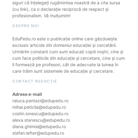
siguri că înțelegeți rugămintea noastră de a cita sursa
(cu link), ca o declarație reciprocă de respect și
profesionalism. Vă mulțumim!
DESPRE NOI
EduPedu.ro este o publicație online care găzduiește
exclusiv articole din domeniul educației și cercetării.
Urmărim constant cum sunt educați copiii noștri, cine și
cum face politicile din educație și cercetare, cine și cum
îi formează pe profesori, cât de adecvate la lumea în
care trăim sunt sistemele de educație și cercetare.
CONTACT REDACȚIE
Adrese e-mail
raluca.pantazi@edupedu.ro
mihai.peticila@edupedu.ro
costin.ionescu@edupedu.ro
alexa.stanescu@edupedu.ro
diana.ghimisi@edupedu.ro
stefan.lefter@edupedu.ro