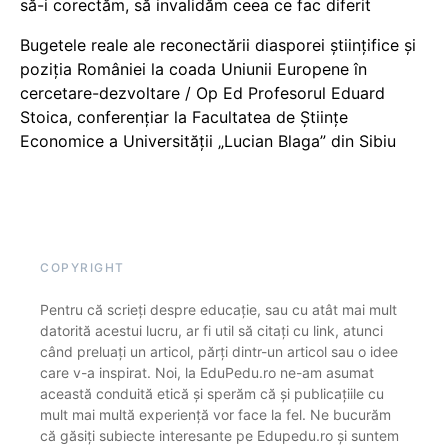
să-i corectăm, să invalidăm ceea ce fac diferit
Bugetele reale ale reconectării diasporei științifice și
poziția României la coada Uniunii Europene în
cercetare-dezvoltare / Op Ed Profesorul Eduard
Stoica, conferențiar la Facultatea de Științe
Economice a Universității „Lucian Blaga” din Sibiu
COPYRIGHT
Pentru că scrieți despre educație, sau cu atât mai mult
datorită acestui lucru, ar fi util să citați cu link, atunci
când preluați un articol, părți dintr-un articol sau o idee
care v-a inspirat. Noi, la EduPedu.ro ne-am asumat
această conduită etică și sperăm că și publicațiile cu
mult mai multă experiență vor face la fel. Ne bucurăm
că găsiți subiecte interesante pe Edupedu.ro și suntem