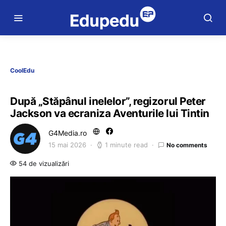
CoolEdu
După „Stăpânul inelelor”, regizorul Peter
Jackson va ecraniza Aventurile lui Tintin
G4Media.ro
15 mai 2026
1 minute read
No comments
54 de vizualizări