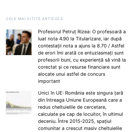
CELE MAI CITITE ARTICOLE
Profesorul Petruț Rizea: O profesoară a
luat nota 4.90 la Titularizare, iar după
contestații nota a ajuns la 8.70 / Astfel
de erori îmi arată ce entuziasmați sunt
profesorii buni, cu experiență să vină la
corectat și ce resurse financiare sunt
alocate unui astfel de concurs
important
Unici în UE: România este singura țară
din întreaga Uniune Europeană care a
redus cheltuielile de cercetare,
calculate pe cap de locuitor, în ultimul
deceniu. Între 2015-2025, spațiul
comunitar a crescut masiv cheltuielile