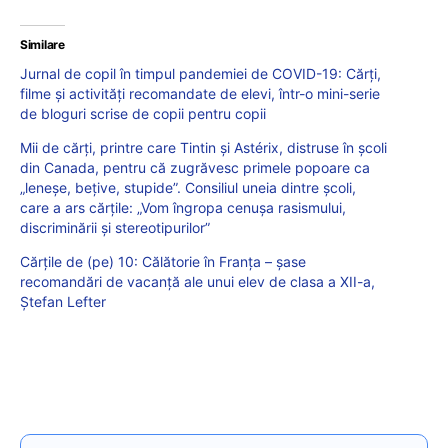
Similare
Jurnal de copil în timpul pandemiei de COVID-19: Cărți,
filme și activități recomandate de elevi, într-o mini-serie
de bloguri scrise de copii pentru copii
Mii de cărţi, printre care Tintin şi Astérix, distruse în şcoli
din Canada, pentru că zugrăvesc primele popoare ca
„leneşe, beţive, stupide”. Consiliul uneia dintre şcoli,
care a ars cărțile: „Vom îngropa cenuşa rasismului,
discriminării şi stereotipurilor”
Cărțile de (pe) 10: Călătorie în Franța – șase
recomandări de vacanță ale unui elev de clasa a XII-a,
Ștefan Lefter