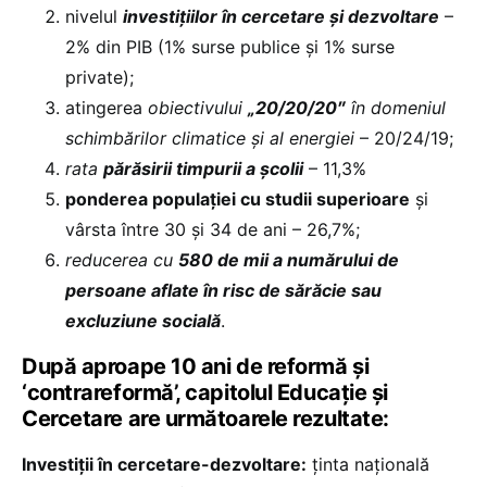
nivelul
investițiilor în cercetare și dezvoltare
–
2% din PIB (1% surse publice și 1% surse
private);
atingerea
obiectivului
„20/20/20″
în domeniul
schimbărilor climatice și al energiei ­
– 20/24/19;
rata
părăsirii timpurii a școlii
– 11,3%
ponderea populației cu studii superioare
și
vârsta între 30 și 34 de ani – 26,7%;
reducerea cu
580 de mii a numărului de
persoane aflate în risc de sărăcie sau
excluziune socială
.
După aproape 10 ani de reformă și
‘contrareformă’, capitolul Educație și
Cercetare are următoarele rezultate:
Investiţii în cercetare-dezvoltare:
ţinta naţională