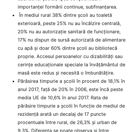
importanței formării continue, subfinanțarea.
În mediul rural 38% dintre școli au toaletă
exterioară, peste 25% nu au încălzire centrală,
20% nu au autorizație sanitară de funcționare,
17% nu dispun de sursă autorizată de alimentare
cu apă și doar 60% dintre școli au bibliotecă
proprie. Accesul persoanelor cu dizabilități sau
cerințe educaționale speciale la învățământul de
masă este redus și necesită o îmbunătățire.
Părăsirea timpurie a școlii în procent de 18,1% în
anul 2017, față de 20% în 2006, este încă peste
media UE de 10,6% în anul 2017. Rata de
părăsire timpurie a școlii în funcție de mediul de
rezidență arată un decalaj de 17 puncte
procentuale între rural, de 26,3% și urban de
9,3%. Diferența se poate observa și între