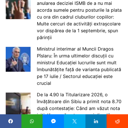
anularea deciziei ISMB de a nu mai
acorda sumele pentru posturile la plata
cu ora din cadrul cluburilor copiilor:
Multe cercuri de activități extrașcolare
vor dispărea de la 1 septembrie, spun
părinții
Ministrul interimar al Muncii Dragos
Pîslaru: În urma ultimelor discuții cu
ministrul Educației lucrurile sunt mult
îmbunătățite față de varianta publicată
pe 17 iulie / Sectorul educației este
crucial
De la 4.90 la Titularizare 2026, o
învățătoare din Sibiu a primit nota 8.70
după contestație: Când am văzut nota
inițială, nu mă puteam opri din plâns.
Mi-am dat seama că lucrarea mea nu a