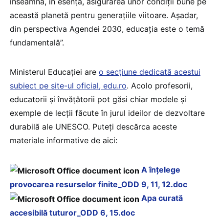
înseamnă, în esență, asigurarea unor condiţii bune pe
această planetă pentru generaţiile viitoare. Aşadar,
din perspectiva Agendei 2030, educația este o temă
fundamentală”.
Ministerul Educaţiei are
o secţiune dedicată acestui
subiect pe site-ul oficial, edu.ro
. Acolo profesorii,
educatorii şi învăţătorii pot găsi chiar modele şi
exemple de lecţii făcute în jurul ideilor de dezvoltare
durabilă ale UNESCO. Puteţi descărca aceste
materiale informative de aici:
A înţelege
provocarea resurselor finite_ODD 9, 11, 12.doc
Apa curată
accesibilă tuturor_ODD 6, 15.doc