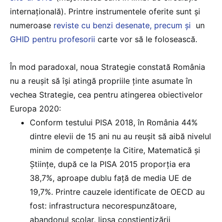
internaţională). Printre instrumentele oferite sunt şi
numeroase
reviste cu benzi desenate, precum şi
un
GHID pentru profesorii
carte vor să le folosească.
În mod paradoxal, noua Strategie constată România
nu a reuşit să îşi atingă propriile ţinte asumate în
vechea Strategie, cea pentru atingerea obiectivelor
Europa 2020:
Conform testului PISA 2018, în România 44%
dintre elevii de 15 ani nu au reuşit să aibă nivelul
minim de competenţe la Citire, Matematică și
Științe, după ce la PISA 2015 proporția era
38,7%, aproape dublu față de media UE de
19,7%. Printre cauzele identificate de OECD au
fost: infrastructura necorespunzătoare,
abandonul școlar, lipsa conștientizării