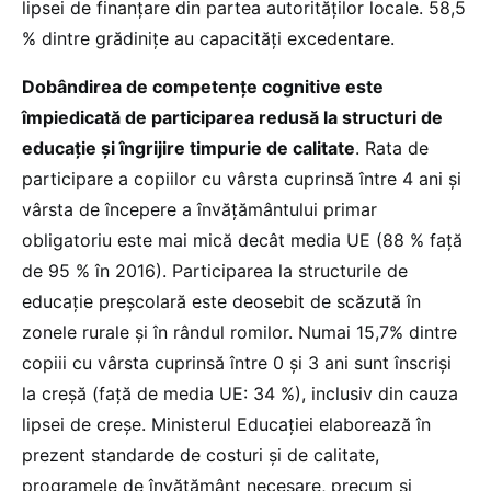
lipsei de finanțare din partea autorităților locale. 58,5
% dintre grădinițe au capacități excedentare.
Dobândirea de competențe cognitive este
împiedicată de participarea redusă la structuri de
educație și îngrijire timpurie de calitate
. Rata de
participare a copiilor cu vârsta cuprinsă între 4 ani și
vârsta de începere a învățământului primar
obligatoriu este mai mică decât media UE (88 % față
de 95 % în 2016). Participarea la structurile de
educație preșcolară este deosebit de scăzută în
zonele rurale și în rândul romilor. Numai 15,7% dintre
copiii cu vârsta cuprinsă între 0 și 3 ani sunt înscriși
la creșă (față de media UE: 34 %), inclusiv din cauza
lipsei de creșe. Ministerul Educației elaborează în
prezent standarde de costuri și de calitate,
programele de învățământ necesare, precum și