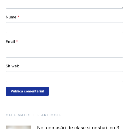
Nume
*
Email
*
Sit web
CELE MAI CITITE ARTICOLE
Noi comasări de clase și posturi, cu 3