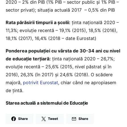
2020 – 2% din PIB (1% PIB – sector public şi 1% PIB –
sector privat); situația actuală 2017 – 0,5% din PIB
Rata părăsirii timpurii a școlii:
ținta națională 2020 –
11,3%; evoluție recentă – 19,1% (2015), 18,5% (2016),
18,1% (2017), 16,4% (2018 – date Eurostat)
Ponderea populației cu vârsta de 30-34 ani cu nivel
de educație terțiară:
ținta națională 2020 – 26,7%;
evoluție recentă – 25,6% (2015, nivel păstrat și în
2016), 26,3% (în 2017) și 24,6% (2018). O scădere
majoră,
potrivit Eurostat
, chiar când ne apropiasem
de țintă.
Starea actuală a sistemului de Educaţie
Share
Tweet
Share