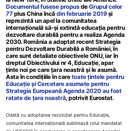
Documentul fusese propus
de
Grupul celor
77
plus China încă
din februarie 2019
şi
reprezintă un apel la comunitatea
internaţională să-și extindă educația pentru
dezvoltare durabilă pentru a realiza Agenda
2030. România a adoptat recent Strategia
pentru Dezvoltare Durabilă a României, în
care sunt detaliate obiectivele ONU, iar în
dreptul Obiectivului nr 4, Educaţie, apar
ţinte noi pe care ţara noastră şi le asumă.
Asta în condiţiile în care
toate ţintele pentru
Educaţie şi Cercetare asumate pentru
Strategia Europeană Agenda 2020 au fost
ratate de ţara noastră
, potrivit Eurostat.
Odată cu adoptarea rezoluției pentru Educaţie,
comunitatea internațională subliniază rolul mandatat