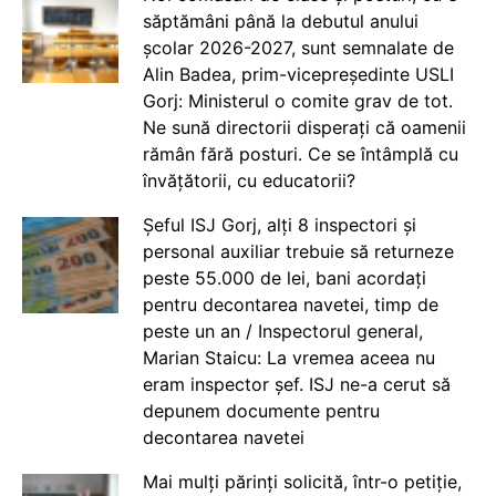
săptămâni până la debutul anului
școlar 2026-2027, sunt semnalate de
Alin Badea, prim-vicepreședinte USLI
Gorj: Ministerul o comite grav de tot.
Ne sună directorii disperați că oamenii
rămân fără posturi. Ce se întâmplă cu
învățătorii, cu educatorii?
Șeful ISJ Gorj, alți 8 inspectori și
personal auxiliar trebuie să returneze
peste 55.000 de lei, bani acordați
pentru decontarea navetei, timp de
peste un an / Inspectorul general,
Marian Staicu: La vremea aceea nu
eram inspector șef. ISJ ne-a cerut să
depunem documente pentru
decontarea navetei
Mai mulți părinți solicită, într-o petiție,