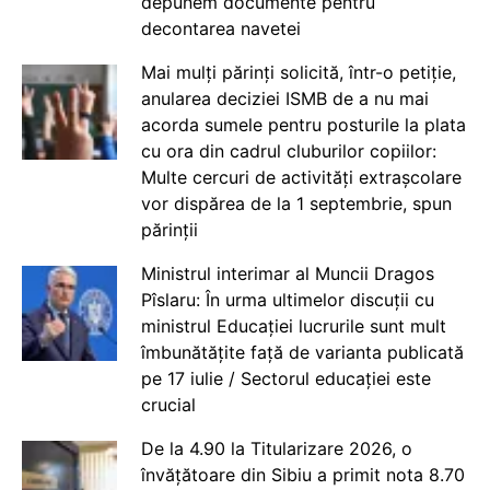
depunem documente pentru
decontarea navetei
Mai mulți părinți solicită, într-o petiție,
anularea deciziei ISMB de a nu mai
acorda sumele pentru posturile la plata
cu ora din cadrul cluburilor copiilor:
Multe cercuri de activități extrașcolare
vor dispărea de la 1 septembrie, spun
părinții
Ministrul interimar al Muncii Dragos
Pîslaru: În urma ultimelor discuții cu
ministrul Educației lucrurile sunt mult
îmbunătățite față de varianta publicată
pe 17 iulie / Sectorul educației este
crucial
De la 4.90 la Titularizare 2026, o
învățătoare din Sibiu a primit nota 8.70