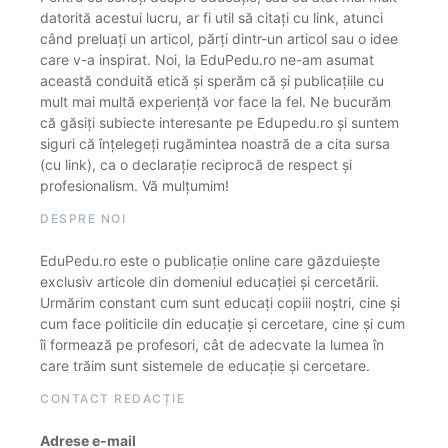
datorită acestui lucru, ar fi util să citați cu link, atunci
când preluați un articol, părți dintr-un articol sau o idee
care v-a inspirat. Noi, la EduPedu.ro ne-am asumat
această conduită etică și sperăm că și publicațiile cu
mult mai multă experiență vor face la fel. Ne bucurăm
că găsiți subiecte interesante pe Edupedu.ro și suntem
siguri că înțelegeți rugămintea noastră de a cita sursa
(cu link), ca o declarație reciprocă de respect și
profesionalism. Vă mulțumim!
DESPRE NOI
EduPedu.ro este o publicație online care găzduiește
exclusiv articole din domeniul educației și cercetării.
Urmărim constant cum sunt educați copiii noștri, cine și
cum face politicile din educație și cercetare, cine și cum
îi formează pe profesori, cât de adecvate la lumea în
care trăim sunt sistemele de educație și cercetare.
CONTACT REDACȚIE
Adrese e-mail