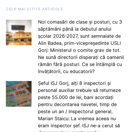
CELE MAI CITITE ARTICOLE
Noi comasări de clase și posturi, cu 3
săptămâni până la debutul anului
școlar 2026-2027, sunt semnalate de
Alin Badea, prim-vicepreședinte USLI
Gorj: Ministerul o comite grav de tot.
Ne sună directorii disperați că oamenii
rămân fără posturi. Ce se întâmplă cu
învățătorii, cu educatorii?
Șeful ISJ Gorj, alți 8 inspectori și
personal auxiliar trebuie să returneze
peste 55.000 de lei, bani acordați
pentru decontarea navetei, timp de
peste un an / Inspectorul general,
Marian Staicu: La vremea aceea nu
eram inspector șef. ISJ ne-a cerut să