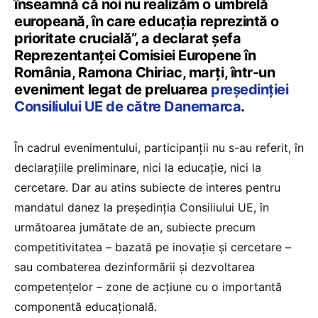
înseamnă că noi nu realizăm o umbrelă
europeană, în care educația reprezintă o
prioritate crucială”, a declarat șefa
Reprezentanței Comisiei Europene în
România, Ramona Chiriac, marți, într-un
eveniment legat de preluarea
președinției
Consiliului UE de către Danemarca
.
În cadrul evenimentului, participanții nu s-au referit, în
declarațiile preliminare, nici la educație, nici la
cercetare. Dar au atins subiecte de interes pentru
mandatul danez la președinția Consiliului UE, în
următoarea jumătate de an, subiecte precum
competitivitatea – bazată pe inovație și cercetare –
sau combaterea dezinformării și dezvoltarea
competențelor – zone de acțiune cu o importantă
componentă educațională.