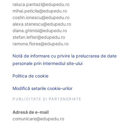
raluca.pantazi@edupedu.ro
mihai.peticila@edupedu.ro
costin.ionescu@edupedu.ro
alexa.stanescu@edupedu.ro
diana.ghimisi@edupedu.ro
stefan.lefter@edupedu.ro
ramona.florea@edupedu.ro
Notă de informare cu privire la prelucrarea de date
personale prin intermediul site-ului
Politica de cookie
Modifică setarile cookie-urilor
PUBLICITATE ȘI PARTENERIATE
Adresă de e-mail
comunicare@edupedu.ro