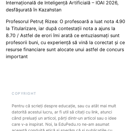
Internațională de Inteligență Artificială – IOAI 2026,
desfășurată în Kazahstan
Profesorul Petruț Rizea: O profesoară a luat nota 4.90
la Titularizare, iar după contestații nota a ajuns la
8.70 / Astfel de erori îmi arată ce entuziasmați sunt
profesorii buni, cu experiență să vină la corectat și ce
resurse financiare sunt alocate unui astfel de concurs
important
COPYRIGHT
Pentru că scrieți despre educație, sau cu atât mai mult
datorită acestui lucru, ar fi util să citați cu link, atunci
când preluați un articol, părți dintr-un articol sau o idee
care v-a inspirat. Noi, la EduPedu.ro ne-am asumat
această conduită etică și sperăm că și publicațiile cu