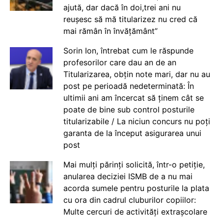
ajută, dar dacă în doi,trei ani nu
reușesc să mă titularizez nu cred că
mai rămân în învățământ”
Sorin Ion, întrebat cum le răspunde
profesorilor care dau an de an
Titularizarea, obțin note mari, dar nu au
post pe perioadă nedeterminată: În
ultimii ani am încercat să ținem cât se
poate de bine sub control posturile
titularizabile / La niciun concurs nu poți
garanta de la început asigurarea unui
post
Mai mulți părinți solicită, într-o petiție,
anularea deciziei ISMB de a nu mai
acorda sumele pentru posturile la plata
cu ora din cadrul cluburilor copiilor:
Multe cercuri de activități extrașcolare