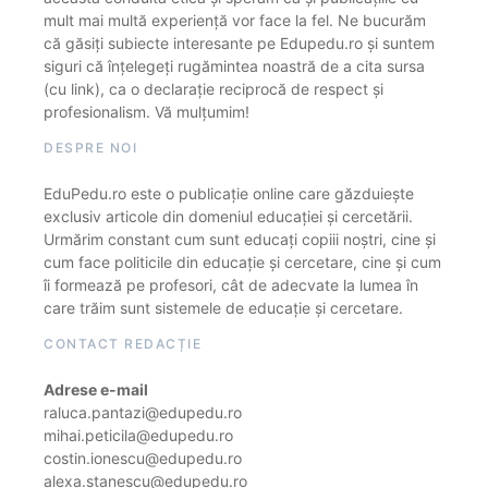
mult mai multă experiență vor face la fel. Ne bucurăm
că găsiți subiecte interesante pe Edupedu.ro și suntem
siguri că înțelegeți rugămintea noastră de a cita sursa
(cu link), ca o declarație reciprocă de respect și
profesionalism. Vă mulțumim!
DESPRE NOI
EduPedu.ro este o publicație online care găzduiește
exclusiv articole din domeniul educației și cercetării.
Urmărim constant cum sunt educați copiii noștri, cine și
cum face politicile din educație și cercetare, cine și cum
îi formează pe profesori, cât de adecvate la lumea în
care trăim sunt sistemele de educație și cercetare.
CONTACT REDACȚIE
Adrese e-mail
raluca.pantazi@edupedu.ro
mihai.peticila@edupedu.ro
costin.ionescu@edupedu.ro
alexa.stanescu@edupedu.ro