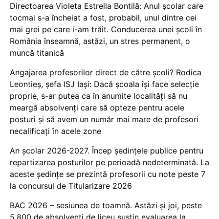
Directoarea Violeta Estrella Bontilă: Anul școlar care
tocmai s-a încheiat a fost, probabil, unul dintre cei
mai grei pe care i-am trăit. Conducerea unei școli în
România înseamnă, astăzi, un stres permanent, o
muncă titanică
Angajarea profesorilor direct de către școli? Rodica
Leontieș, șefa ISJ Iași: Dacă școala își face selecție
proprie, s-ar putea ca în anumite localități să nu
meargă absolvenți care să opteze pentru acele
posturi și să avem un număr mai mare de profesori
necalificați în acele zone
An școlar 2026-2027. Încep ședințele publice pentru
repartizarea posturilor pe perioadă nedeterminată. La
aceste ședințe se prezintă profesorii cu note peste 7
la concursul de Titularizare 2026
BAC 2026 – sesiunea de toamnă. Astăzi și joi, peste
5.800 de absolvenți de liceu susțin evaluarea la