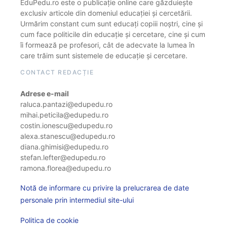
EduPedu.ro este o publicație online care găzduiește
exclusiv articole din domeniul educației și cercetării.
Urmărim constant cum sunt educați copiii noștri, cine și
cum face politicile din educație și cercetare, cine și cum
îi formează pe profesori, cât de adecvate la lumea în
care trăim sunt sistemele de educație și cercetare.
CONTACT REDACȚIE
Adrese e-mail
raluca.pantazi@edupedu.ro
mihai.peticila@edupedu.ro
costin.ionescu@edupedu.ro
alexa.stanescu@edupedu.ro
diana.ghimisi@edupedu.ro
stefan.lefter@edupedu.ro
ramona.florea@edupedu.ro
Notă de informare cu privire la prelucrarea de date
personale prin intermediul site-ului
Politica de cookie