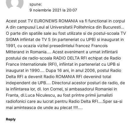
spune:
9 noiembrie 2021 la 20:07
Acest post TV EURONEWS ROMANIA va fi functional in corpul
A din campusul Leul al Universitatii Politehnica din Bucuresti…
O parte din spatiile sale au fost utilizate si de postul-scoala TV
SIGMA infiintat de TV 5 (in parteneriat cu UPB) si inaugurat in
1991, cu ocazia vizitei presedintelui francez Francois
Mitterand in Romania…. Acest eveniment a urmat infiintarii
postului de radio-scoala RADIO DELTA RFI echipat de Radio
France Internationale (RFI), infiintat in parteneriat cu UPB si
inaugurat in 1990…. Dupa 16 ani, in anul 2006, postul Radio
Delta RFI a devenit Radio ROMANIA RFI devenind total
independent de UPB…. Directorul acestor posturi de radio, de
la infiintarea lor, dl. Ion Cornel, si ambasadorul Romaniei in
Franta, dl.Luca Niculescu, au fost printre primii jurnalisti
radiofonici care au lucrat pentru Radio Delta RFI….Sper sa-si
mai aminteasca de unde au plecat !!!!….
Reply