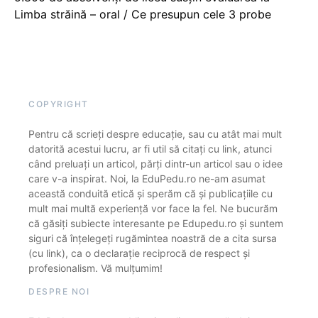
Limba străină – oral / Ce presupun cele 3 probe
COPYRIGHT
Pentru că scrieți despre educație, sau cu atât mai mult
datorită acestui lucru, ar fi util să citați cu link, atunci
când preluați un articol, părți dintr-un articol sau o idee
care v-a inspirat. Noi, la EduPedu.ro ne-am asumat
această conduită etică și sperăm că și publicațiile cu
mult mai multă experiență vor face la fel. Ne bucurăm
că găsiți subiecte interesante pe Edupedu.ro și suntem
siguri că înțelegeți rugămintea noastră de a cita sursa
(cu link), ca o declarație reciprocă de respect și
profesionalism. Vă mulțumim!
DESPRE NOI