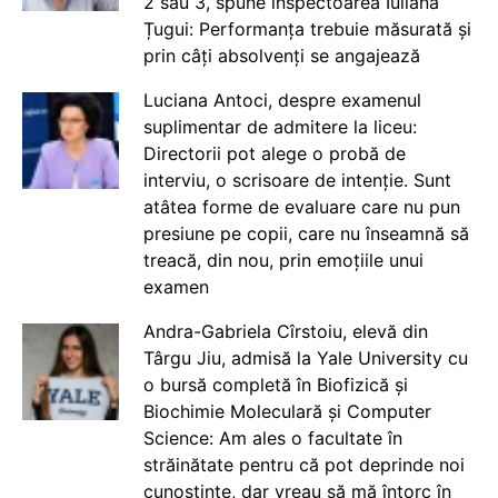
2 sau 3, spune inspectoarea Iuliana
Țugui: Performanța trebuie măsurată și
prin câți absolvenți se angajează
Luciana Antoci, despre examenul
suplimentar de admitere la liceu:
Directorii pot alege o probă de
interviu, o scrisoare de intenție. Sunt
atâtea forme de evaluare care nu pun
presiune pe copii, care nu înseamnă să
treacă, din nou, prin emoțiile unui
examen
Andra-Gabriela Cîrstoiu, elevă din
Târgu Jiu, admisă la Yale University cu
o bursă completă în Biofizică și
Biochimie Moleculară și Computer
Science: Am ales o facultate în
străinătate pentru că pot deprinde noi
cunoștințe, dar vreau să mă întorc în