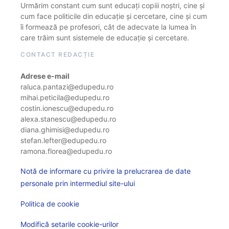
Urmărim constant cum sunt educați copiii noștri, cine și
cum face politicile din educație și cercetare, cine și cum
îi formează pe profesori, cât de adecvate la lumea în
care trăim sunt sistemele de educație și cercetare.
CONTACT REDACȚIE
Adrese e-mail
raluca.pantazi@edupedu.ro
mihai.peticila@edupedu.ro
costin.ionescu@edupedu.ro
alexa.stanescu@edupedu.ro
diana.ghimisi@edupedu.ro
stefan.lefter@edupedu.ro
ramona.florea@edupedu.ro
Notă de informare cu privire la prelucrarea de date
personale prin intermediul site-ului
Politica de cookie
Modifică setarile cookie-urilor