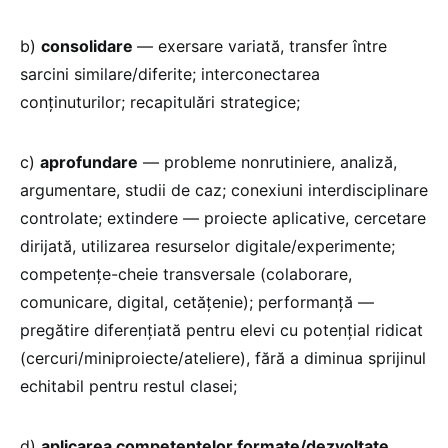
b)
consolidare
— exersare variată, transfer între
sarcini similare/diferite; interconectarea
conținuturilor; recapitulări strategice;
c)
aprofundare
— probleme nonrutiniere, analiză,
argumentare, studii de caz; conexiuni interdisciplinare
controlate; extindere — proiecte aplicative, cercetare
dirijată, utilizarea resurselor digitale/experimente;
competențe-cheie transversale (colaborare,
comunicare, digital, cetățenie); performanță —
pregătire diferențiată pentru elevi cu potențial ridicat
(cercuri/miniproiecte/ateliere), fără a diminua sprijinul
echitabil pentru restul clasei;
d)
aplicarea competențelor formate/dezvoltate