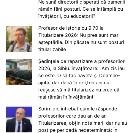
Ne sună directorii disperați că oamenii
rămân fără posturi. Ce se întâmplă cu
învățătorii, cu educatorii?
Profesor de Istorie cu 9.70 la
Titularizare 2026: Nu prea sunt mari
așteptările. Din păcate nu sunt posturi
titularizabile
Ședințele de repartizare a profesorilor
2026, la Sibiu. Învățătoare: „Am zis iau
ce este. O să fac naveta și Doamne-
ajută, dar dacă în doi,trei ani nu
reușesc să mă titularizez nu cred că
mai rămân în învățământ”
Sorin Ion, întrebat cum le răspunde
profesorilor care dau an de an
Titularizarea, obțin note mari, dar nu au
post pe perioadă nedeterminată: În