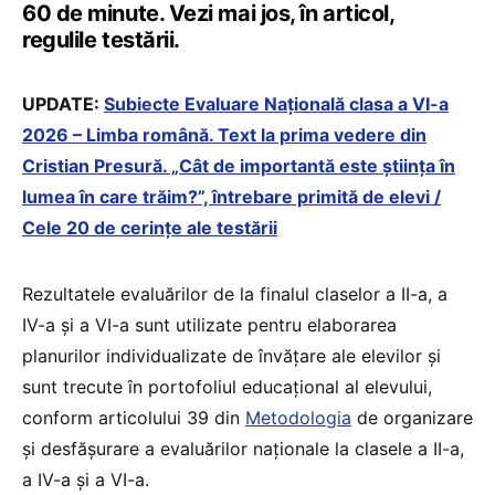
60 de minute. Vezi mai jos, în articol,
regulile testării.
UPDATE:
Subiecte Evaluare Națională clasa a VI-a
2026 – Limba română. Text la prima vedere din
Cristian Presură. „Cât de importantă este știința în
lumea în care trăim?”, întrebare primită de elevi /
Cele 20 de cerințe ale testării
Rezultatele evaluărilor de la finalul claselor a II-a, a
IV-a și a VI-a sunt utilizate pentru elaborarea
planurilor individualizate de învățare ale elevilor și
sunt trecute în portofoliul educațional al elevului,
conform articolului 39 din
Metodologia
de organizare
și desfășurare a evaluărilor naționale la clasele a II-a,
a IV-a și a VI-a.