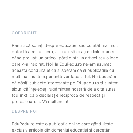
COPYRIGHT
Pentru că scrieți despre educație, sau cu atât mai mult
datorită acestui lucru, ar fi util să citați cu link, atunci
când preluați un articol, părți dintr-un articol sau o idee
care v-a inspirat. Noi, la EduPedu.ro ne-am asumat
această conduită etică și sperăm că și publicațiile cu
mult mai multă experiență vor face la fel. Ne bucurăm
că găsiți subiecte interesante pe Edupedu.ro și suntem
siguri că înțelegeți rugămintea noastră de a cita sursa
(cu link), ca o declarație reciprocă de respect și
profesionalism. Vă mulțumim!
DESPRE NOI
EduPedu.ro este o publicație online care găzduiește
exclusiv articole din domeniul educației și cercetării.