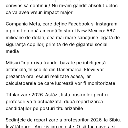
convins să continui / Nu m-am gândit absolut deloc
că va avea vreun impact major
Compania Meta, care deține Facebook și Instagram,
a primit o nouă amendă în statul New Mexico: 567
milioane de dolari, cea mai mare sancțiune legată de
siguranța copiilor, primită de de gigantul social
media
Măsuri împotriva fraudei bazate pe inteligență
artificială, în școlile din Danemarca: Elevii vor
prezenta oral eseuri realizate acasă, iar
calculatoarele pe care lucrează vor fi monitorizate
Titularizare 2026. Astăzi, lista posturilor pentru
profesori va fi actualizată, după repartizarea
candidaților pe posturi titularizabile
Ședințele de repartizare a profesorilor 2026, la Sibiu.
Învățătoare: „Am zis iau ce este. O să fac naveta și