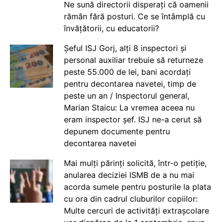
Ne sună directorii disperați că oamenii
rămân fără posturi. Ce se întâmplă cu
învățătorii, cu educatorii?
Șeful ISJ Gorj, alți 8 inspectori și
personal auxiliar trebuie să returneze
peste 55.000 de lei, bani acordați
pentru decontarea navetei, timp de
peste un an / Inspectorul general,
Marian Staicu: La vremea aceea nu
eram inspector șef. ISJ ne-a cerut să
depunem documente pentru
decontarea navetei
Mai mulți părinți solicită, într-o petiție,
anularea deciziei ISMB de a nu mai
acorda sumele pentru posturile la plata
cu ora din cadrul cluburilor copiilor:
Multe cercuri de activități extrașcolare