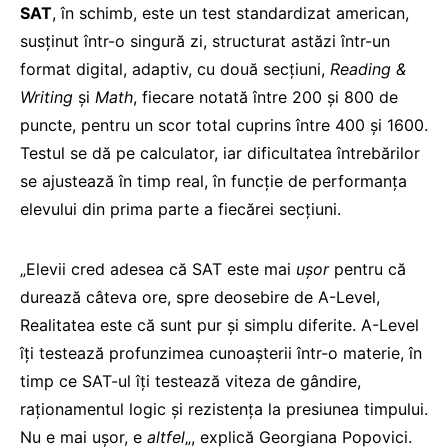
SAT
, în schimb, este un test standardizat american,
susținut într-o singură zi, structurat astăzi într-un
format digital, adaptiv, cu două secțiuni,
Reading &
Writing
și
Math
, fiecare notată între 200 și 800 de
puncte, pentru un scor total cuprins între 400 și 1600.
Testul se dă pe calculator, iar dificultatea întrebărilor
se ajustează în timp real, în funcție de performanța
elevului din prima parte a fiecărei secțiuni.
„Elevii cred adesea că SAT este mai
ușor
pentru că
durează câteva ore, spre deosebire de A-Level,
Realitatea este că sunt pur și simplu diferite. A-Level
îți testează profunzimea cunoașterii într-o materie, în
timp ce SAT-ul îți testează viteza de gândire,
raționamentul logic și rezistența la presiunea timpului.
Nu e mai ușor, e
altfel
„, explică Georgiana Popovici.