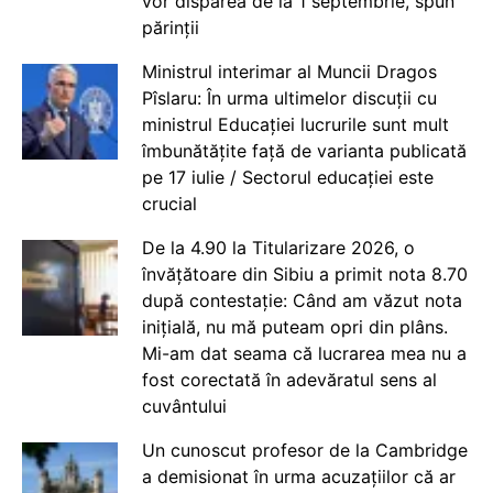
vor dispărea de la 1 septembrie, spun
părinții
Ministrul interimar al Muncii Dragos
Pîslaru: În urma ultimelor discuții cu
ministrul Educației lucrurile sunt mult
îmbunătățite față de varianta publicată
pe 17 iulie / Sectorul educației este
crucial
De la 4.90 la Titularizare 2026, o
învățătoare din Sibiu a primit nota 8.70
după contestație: Când am văzut nota
inițială, nu mă puteam opri din plâns.
Mi-am dat seama că lucrarea mea nu a
fost corectată în adevăratul sens al
cuvântului
Un cunoscut profesor de la Cambridge
a demisionat în urma acuzațiilor că ar