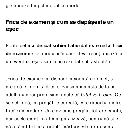
gestioneze timpul modul cu modul.
Frica de examen și cum se depășește un
eșec
Poate c
el mai delicat subiect abordat este cel al fricii
de examen
și al modului în care elevii reacționează la
un eventual eșec sau la un rezultat sub așteptări.
„Frica de examen nu dispare niciodată complet, și
cred că e important ca elevii să audă asta de la un
adult, nu doar promisiuni goale că
totul va fi bine
. Ce
se schimbă, cu pregătire corectă, este raportul dintre
frică și încredere. Un elev bine pregătit tot are emoții,
dar acele emoții nu-l mai paralizează, pentru că știe
că a făcut tot ce a putut”, mărturisește profesoara