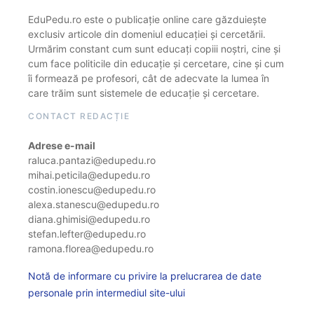
EduPedu.ro este o publicație online care găzduiește
exclusiv articole din domeniul educației și cercetării.
Urmărim constant cum sunt educați copiii noștri, cine și
cum face politicile din educație și cercetare, cine și cum
îi formează pe profesori, cât de adecvate la lumea în
care trăim sunt sistemele de educație și cercetare.
CONTACT REDACȚIE
Adrese e-mail
raluca.pantazi@edupedu.ro
mihai.peticila@edupedu.ro
costin.ionescu@edupedu.ro
alexa.stanescu@edupedu.ro
diana.ghimisi@edupedu.ro
stefan.lefter@edupedu.ro
ramona.florea@edupedu.ro
Notă de informare cu privire la prelucrarea de date
personale prin intermediul site-ului