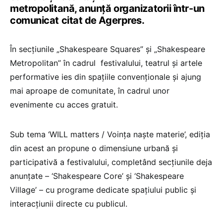
metropolitană, anunță organizatorii într-un
comunicat citat de Agerpres.
În secţiunile „Shakespeare Squares” şi „Shakespeare
Metropolitan” în cadrul festivalului, teatrul şi artele
performative ies din spaţiile convenţionale şi ajung
mai aproape de comunitate, în cadrul unor
evenimente cu acces gratuit.
Sub tema ‘WILL matters / Voinţa naşte materie’, ediţia
din acest an propune o dimensiune urbană şi
participativă a festivalului, completând secţiunile deja
anunţate – ‘Shakespeare Core’ şi ‘Shakespeare
Village’ – cu programe dedicate spaţiului public şi
interacţiunii directe cu publicul.