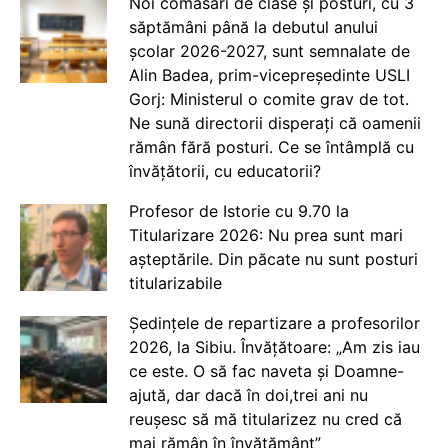
Noi comasări de clase și posturi, cu 3
săptămâni până la debutul anului
școlar 2026-2027, sunt semnalate de
Alin Badea, prim-vicepreședinte USLI
Gorj: Ministerul o comite grav de tot.
Ne sună directorii disperați că oamenii
rămân fără posturi. Ce se întâmplă cu
învățătorii, cu educatorii?
Profesor de Istorie cu 9.70 la
Titularizare 2026: Nu prea sunt mari
așteptările. Din păcate nu sunt posturi
titularizabile
Ședințele de repartizare a profesorilor
2026, la Sibiu. Învățătoare: „Am zis iau
ce este. O să fac naveta și Doamne-
ajută, dar dacă în doi,trei ani nu
reușesc să mă titularizez nu cred că
mai rămân în învățământ”