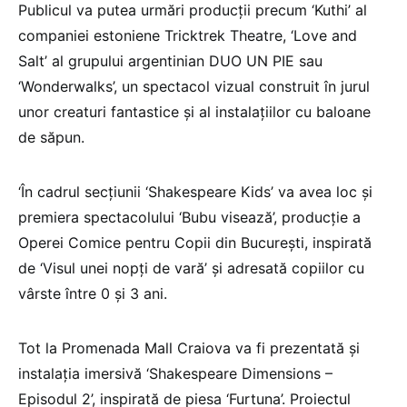
Publicul va putea urmări producţii precum ‘Kuthi’ al
companiei estoniene Tricktrek Theatre, ‘Love and
Salt’ al grupului argentinian DUO UN PIE sau
‘Wonderwalks’, un spectacol vizual construit în jurul
unor creaturi fantastice şi al instalaţiilor cu baloane
de săpun.
‘În cadrul secţiunii ‘Shakespeare Kids’ va avea loc şi
premiera spectacolului ‘Bubu visează’, producţie a
Operei Comice pentru Copii din Bucureşti, inspirată
de ‘Visul unei nopţi de vară’ şi adresată copiilor cu
vârste între 0 şi 3 ani.
Tot la Promenada Mall Craiova va fi prezentată şi
instalaţia imersivă ‘Shakespeare Dimensions –
Episodul 2’, inspirată de piesa ‘Furtuna’. Proiectul