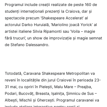
Programul include creaţii realizate de peste 160 de
studenţi internaţionali prezenţi la Craiova, dar şi
spectacole precum ‘Shakespeare Accelerat’ al
actorului Darko Huruială, ‘Mariolino joacă Yorick’ al
artistei italiene Silvia Ripamonti sau ‘Voila – magie
fără trucuri’, un show de improvizaţie şi magie semnat
de Stefano Dalessandro.
Totodată, Caravana Shakespeare Metropolitan va
reveni în localităţile din jurul Craiovei în perioada 23-
31 mai, cu opriri în Pieleşti, Malu Mare – Preajba,
Podari, Bucovăţ, Breasta, Işalniţa, Şimnicu de Sus –
Albeşti, Mischii şi Gherceşti. Programul caravanei va
include ateliere interactive pentru copii şi