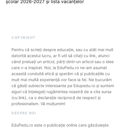
școlar 2026-2027 și lista vacanțelor
COPYRIGHT
Pentru că scrieți despre educație, sau cu atât mai mult
datorită acestui lucru, ar fi util să citați cu link, atunci
când preluați un articol, părți dintr-un articol sau o idee
care v-a inspirat. Noi, la EduPedu.ro ne-am asumat
această conduită etică și sperăm că și publicațiile cu
mult mai multă experiență vor face la fel. Ne bucurăm
că găsiți subiecte interesante pe Edupedu.ro și suntem
siguri că înțelegeți rugămintea noastră de a cita sursa
(cu link), ca o declarație reciprocă de respect și
profesionalism. Vă mulțumim!
DESPRE NOI
EduPedu.ro este o publicație online care găzduiește