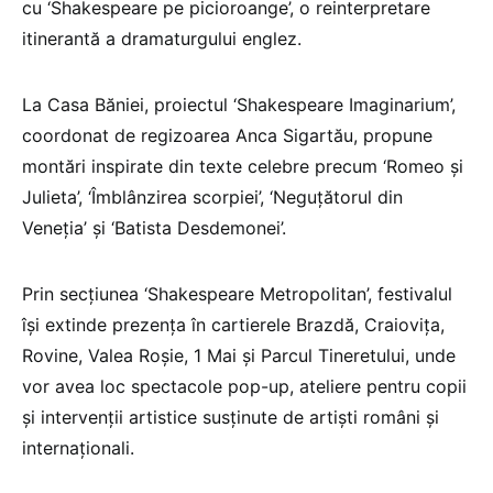
cu ‘Shakespeare pe picioroange’, o reinterpretare
itinerantă a dramaturgului englez.
La Casa Băniei, proiectul ‘Shakespeare Imaginarium’,
coordonat de regizoarea Anca Sigartău, propune
montări inspirate din texte celebre precum ‘Romeo şi
Julieta’, ‘Îmblânzirea scorpiei’, ‘Neguţătorul din
Veneţia’ şi ‘Batista Desdemonei’.
Prin secţiunea ‘Shakespeare Metropolitan’, festivalul
îşi extinde prezenţa în cartierele Brazdă, Craioviţa,
Rovine, Valea Roşie, 1 Mai şi Parcul Tineretului, unde
vor avea loc spectacole pop-up, ateliere pentru copii
şi intervenţii artistice susţinute de artişti români şi
internaţionali.