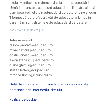
exclusiv articole din domeniul educației și cercetării.
Urmărim constant cum sunt educați copiii noștri, cine și
cum face politicile din educație și cercetare, cine și cum
îi formează pe profesori, cât de adecvate la lumea în
care trăim sunt sistemele de educație și cercetare.
CONTACT REDACȚIE
Adrese e-mail
raluca.pantazi@edupedu.ro
mihai.peticila@edupedu.ro
costin.ionescu@edupedu.ro
alexa.stanescu@edupedu.ro
diana.ghimisi@edupedu.ro
stefan.lefter@edupedu.ro
ramona.florea@edupedu.ro
Notă de informare cu privire la prelucrarea de date
personale prin intermediul site-ului
Politica de cookie