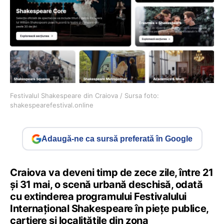
Festivalul Shakespeare din Craiova / Sursa foto:
shakespearefestival.online
Adaugă-ne ca sursă preferată în Google
Craiova va deveni timp de zece zile, între 21
şi 31 mai, o scenă urbană deschisă, odată
cu extinderea programului Festivalului
Internaţional Shakespeare în pieţe publice,
cartiere şi localităţile din zona