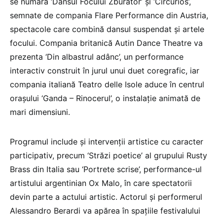
se numără ‘Dansul Focului Zburător’ şi ‘Circurios’,
semnate de compania Flare Performance din Austria,
spectacole care combină dansul suspendat şi artele
focului. Compania britanică Autin Dance Theatre va
prezenta ‘Din albastrul adânc’, un performance
interactiv construit în jurul unui duet coregrafic, iar
compania italiană Teatro delle Isole aduce în centrul
oraşului ‘Ganda – Rinocerul’, o instalaţie animată de
mari dimensiuni.
Programul include şi intervenţii artistice cu caracter
participativ, precum ‘Străzi poetice’ al grupului Rusty
Brass din Italia sau ‘Portrete scrise’, performance-ul
artistului argentinian Ox Malo, în care spectatorii
devin parte a actului artistic. Actorul şi performerul
Alessandro Berardi va apărea în spaţiile festivalului