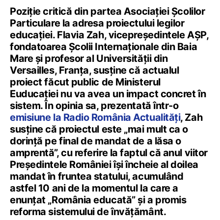
Poziție critică din partea Asociației Școlilor
Particulare la adresa proiectului legilor
educației. Flavia Zah, vicepreședintele AȘP,
fondatoarea Școlii Internaționale din Baia
Mare și profesor al Universității din
Versailles, Franța, susține că actualul
proiect făcut public de Ministerul
Euducației nu va avea un impact concret în
sistem. În opinia sa, prezentată într-o
emisiune la Radio România Actualități
, Zah
susține că proiectul este „mai mult ca o
dorință pe final de mandat de a lăsa o
amprentă”, cu referire la faptul că anul viitor
Președintele României își încheie al doilea
mandat în fruntea statului, acumulând
astfel 10 ani de la momentul la care a
enunțat „România educată” și a promis
reforma sistemului de învățământ.