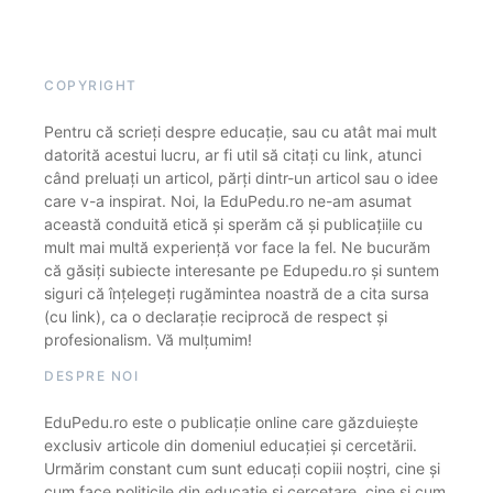
COPYRIGHT
Pentru că scrieți despre educație, sau cu atât mai mult
datorită acestui lucru, ar fi util să citați cu link, atunci
când preluați un articol, părți dintr-un articol sau o idee
care v-a inspirat. Noi, la EduPedu.ro ne-am asumat
această conduită etică și sperăm că și publicațiile cu
mult mai multă experiență vor face la fel. Ne bucurăm
că găsiți subiecte interesante pe Edupedu.ro și suntem
siguri că înțelegeți rugămintea noastră de a cita sursa
(cu link), ca o declarație reciprocă de respect și
profesionalism. Vă mulțumim!
DESPRE NOI
EduPedu.ro este o publicație online care găzduiește
exclusiv articole din domeniul educației și cercetării.
Urmărim constant cum sunt educați copiii noștri, cine și
cum face politicile din educație și cercetare, cine și cum