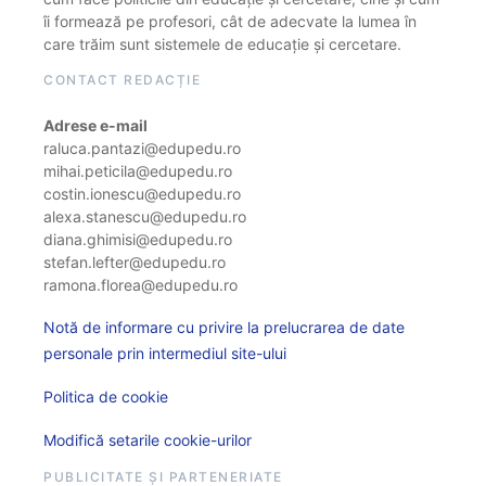
îi formează pe profesori, cât de adecvate la lumea în
care trăim sunt sistemele de educație și cercetare.
CONTACT REDACȚIE
Adrese e-mail
raluca.pantazi@edupedu.ro
mihai.peticila@edupedu.ro
costin.ionescu@edupedu.ro
alexa.stanescu@edupedu.ro
diana.ghimisi@edupedu.ro
stefan.lefter@edupedu.ro
ramona.florea@edupedu.ro
Notă de informare cu privire la prelucrarea de date
personale prin intermediul site-ului
Politica de cookie
Modifică setarile cookie-urilor
PUBLICITATE ȘI PARTENERIATE