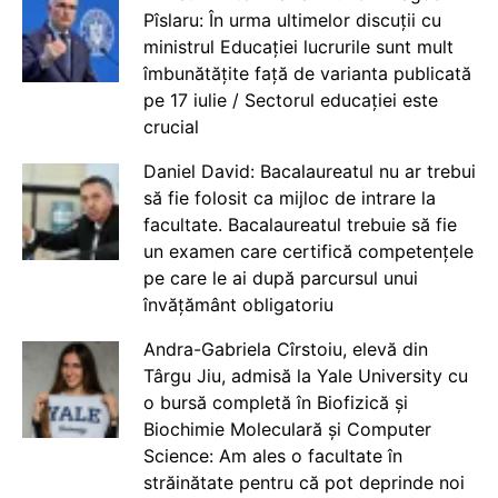
Pîslaru: În urma ultimelor discuții cu
ministrul Educației lucrurile sunt mult
îmbunătățite față de varianta publicată
pe 17 iulie / Sectorul educației este
crucial
Daniel David: Bacalaureatul nu ar trebui
să fie folosit ca mijloc de intrare la
facultate. Bacalaureatul trebuie să fie
un examen care certifică competențele
pe care le ai după parcursul unui
învățământ obligatoriu
Andra-Gabriela Cîrstoiu, elevă din
Târgu Jiu, admisă la Yale University cu
o bursă completă în Biofizică și
Biochimie Moleculară și Computer
Science: Am ales o facultate în
străinătate pentru că pot deprinde noi