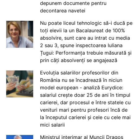
depunem documente pentru
decontarea navetei
Nu poate liceul tehnologic să-i ducă pe
toți elevii la un Bacalaureat de 100%
absolvire, sunt care au intrat cu media
2 sau 3, spune inspectoarea Iuliana
Țugui: Performanța trebuie măsurată și
prin câți absolvenți se angajează
Evoluția salariilor profesorilor din
România nu se încadrează în niciun
model european - analiză Eurydice:
salariul crește doar 25 de ani în timpul
carierei, dar procesul e între statele cu
venituri mari pentru profesori încă de
la începutul carierei și cele cu cele mai
mici salarii
Ministrul interimar al Muncii Dragos