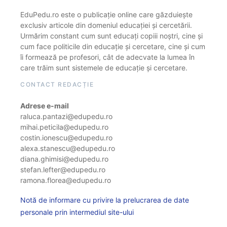
EduPedu.ro este o publicație online care găzduiește
exclusiv articole din domeniul educației și cercetării.
Urmărim constant cum sunt educați copiii noștri, cine și
cum face politicile din educație și cercetare, cine și cum
îi formează pe profesori, cât de adecvate la lumea în
care trăim sunt sistemele de educație și cercetare.
CONTACT REDACȚIE
Adrese e-mail
raluca.pantazi@edupedu.ro
mihai.peticila@edupedu.ro
costin.ionescu@edupedu.ro
alexa.stanescu@edupedu.ro
diana.ghimisi@edupedu.ro
stefan.lefter@edupedu.ro
ramona.florea@edupedu.ro
Notă de informare cu privire la prelucrarea de date
personale prin intermediul site-ului