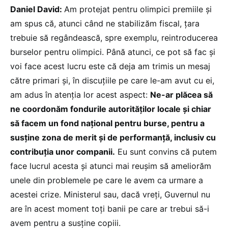
Daniel David:
Am protejat pentru olimpici premiile și
am spus că, atunci când ne stabilizăm fiscal, țara
trebuie să regândească, spre exemplu, reintroducerea
burselor pentru olimpici. Până atunci, ce pot să fac și
voi face acest lucru este că deja am trimis un mesaj
către primari și, în discuțiile pe care le-am avut cu ei,
am adus în atenția lor acest aspect:
Ne-ar plăcea să
ne coordonăm fondurile autorităților locale și chiar
să facem un fond național pentru burse, pentru a
susține zona de merit și de performanță, inclusiv cu
contribuția unor companii.
Eu sunt convins că putem
face lucrul acesta și atunci mai reușim să ameliorăm
unele din problemele pe care le avem ca urmare a
acestei crize. Ministerul sau, dacă vreți, Guvernul nu
are în acest moment toți banii pe care ar trebui să-i
avem pentru a susține copiii.