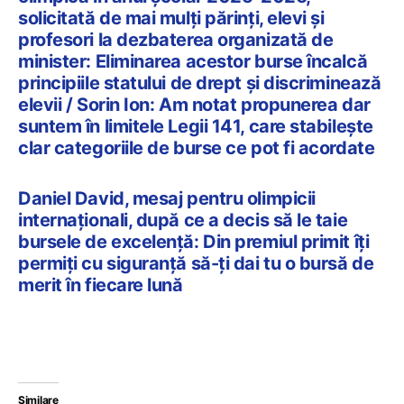
solicitată de mai mulți părinți, elevi și
profesori la dezbaterea organizată de
minister: Eliminarea acestor burse încalcă
principiile statului de drept și discriminează
elevii / Sorin Ion: Am notat propunerea dar
suntem în limitele Legii 141, care stabilește
clar categoriile de burse ce pot fi acordate
Daniel David, mesaj pentru olimpicii
internaționali, după ce a decis să le taie
bursele de excelență: Din premiul primit îți
permiți cu siguranță să-ți dai tu o bursă de
merit în fiecare lună
Similare