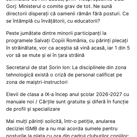
Gorj: Ministerul o comite grav de tot. Ne sună
directorii disperați că oamenii rămân fără posturi. Ce
se întâmplă cu învățătorii, cu educatorii?
Peste jumătate dintre minorii participanți la
programele Salvați Copiii România, cu părinți plecați
în străinătate, vor ca aceștia să vină acasă, iar 1 din 5
vor să se mute și ei în țara străină
Secretarul de stat Sorin Ion: La disciplinele din zona
tehnologică există o criză de personal calificat pe
zona de maiștri-instructori
Elevii de clasa a IX-a încep anul școlar 2026-2027 cu
manuale noi / Cărțile sunt gratuite și diferă în funcție
de profil și specializare
Mai mulți părinți solicită, într-o petiție, anularea
deciziei ISMB de a nu mai acorda sumele pentru
posturile la plata cu ora din cadrul cluburilor copiilor: