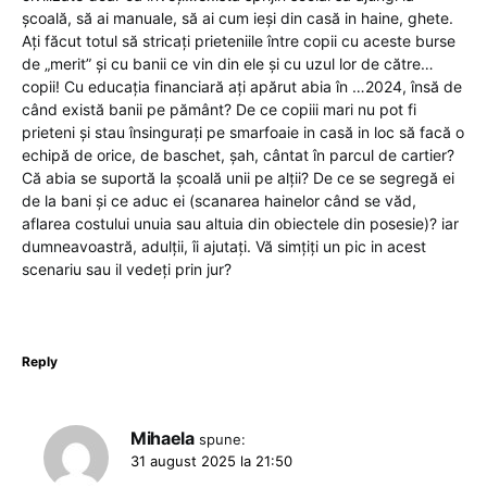
școală, să ai manuale, să ai cum ieși din casă in haine, ghete.
Ați făcut totul să stricați prieteniile între copii cu aceste burse
de „merit” și cu banii ce vin din ele și cu uzul lor de către…
copii! Cu educația financiară ați apărut abia în …2024, însă de
când există banii pe pământ? De ce copiii mari nu pot fi
prieteni și stau însingurați pe smarfoaie in casă in loc să facă o
echipă de orice, de baschet, șah, cântat în parcul de cartier?
Că abia se suportă la școală unii pe alții? De ce se segregă ei
de la bani și ce aduc ei (scanarea hainelor când se văd,
aflarea costului unuia sau altuia din obiectele din posesie)? iar
dumneavoastră, adulții, îi ajutați. Vă simțiți un pic in acest
scenariu sau il vedeți prin jur?
Reply
Mihaela
spune:
31 august 2025 la 21:50