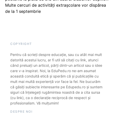
Multe cercuri de activități extrașcolare vor dispărea
de la 1 septembrie
COPYRIGHT
Pentru că scrieți despre educație, sau cu atât mai mult
datorită acestui lucru, ar fi util să citați cu link, atunci
când preluați un articol, părți dintr-un articol sau o idee
care v-a inspirat. Noi, la EduPedu.ro ne-am asumat
această conduită etică și sperăm că și publicațiile cu
mult mai multă experiență vor face la fel. Ne bucurăm
că găsiți subiecte interesante pe Edupedu.ro și suntem
siguri că înțelegeți rugămintea noastră de a cita sursa
(cu link), ca o declarație reciprocă de respect și
profesionalism. Vă mulțumim!
DESPRE NOI