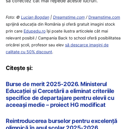
să corectez cât mai repede aceste lucruri.
Foto: ©
Lucian Bogdan
|
Dreamstime.com
/
Dreamstime.com
sprijină educaţia din România şi oferă gratuit imagini stock
prin care
Edupedu.ro
îşi poate ilustra articolele cât mai
relevant posibil / Campania Back to school oferă posibilitatea
oricărei școli, profesor sau elev
să descarce imagini de
calitate cu 50% discount
.
Citește și:
Burse de merit 2025-2026. Ministerul
Educației și Cercetării a eliminat criteriile
specifice de departajare pentru elevii cu
aceeași medie – proiect HG modificat
Reintroducerea burselor pentru excelență
olimpică în anul școlar 2025-2026,