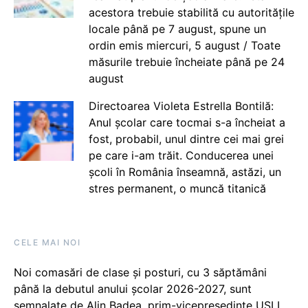
acestora trebuie stabilită cu autoritățile
locale până pe 7 august, spune un
ordin emis miercuri, 5 august / Toate
măsurile trebuie încheiate până pe 24
august
Directoarea Violeta Estrella Bontilă:
Anul școlar care tocmai s-a încheiat a
fost, probabil, unul dintre cei mai grei
pe care i-am trăit. Conducerea unei
școli în România înseamnă, astăzi, un
stres permanent, o muncă titanică
CELE MAI NOI
Noi comasări de clase și posturi, cu 3 săptămâni
până la debutul anului școlar 2026-2027, sunt
semnalate de Alin Badea, prim-vicepreședinte USLI