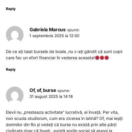
Reply
Gabriela Marcus
spune:
1 septembrie 2025 la 12:50
De ce ați taiat bursele de boala ,nu v-ați gândit că sunt copii
care fac un efort financiar în vederea aceasta!
Reply
Of, of, burse
spune:
31 august 2025 la 14:18
Elevii nu „presteaza activitate” lucrativă, ei învață. Per vita,
non scuola studiorum, cum era zicerea in latină? Of, mai ieșiți
domnilor din Ro și vedeți că burse nu există prin alte părți
civilizate doar că înveți…există sprijin social să ajungi la