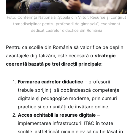
Foto: Conferința Națională „Școala din Viitor: Resurse și conținut
transdisciplinar pentru profesorii de gimnaziu”, eveniment
dedicat cadrelor didactice din România
Pentru ca școlile din România să valorifice pe deplin
avantajele digitalizării, este necesară o
strategie
coerentă bazată pe trei direcții principale
:
Formarea cadrelor didactice
– profesorii
trebuie sprijiniți să dobândească competențe
digitale și pedagogice moderne, prin cursuri
practice și comunități de învățare online.
Acces echitabil la resurse digitale
–
implementarea infrastructurii IT&C în toate
școlile, astfel încât niciun elev să nu fie lăsat în