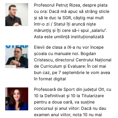
Profesorul Petruț Rizea, despre plata
cu ora: Dacă mă apuc să strâng sticle
și să le duc la SGR, câștig mai mult
într-o zi / Statul îți aruncă niște
mărunțiș și îți cere să-i spui „salariu”.
Asta este umilință instituționalizată
Elevii de clasa a IX-a nu vor începe
școala cu manuale noi. Bogdan
Cristescu, directorul Centrului Național
de Curriculum și Evaluare: În cel mai
bun caz, pe 7 septembrie le vom avea
în format digital
Profesoară de Sport din județul Olt, cu
10 la Definitivat și 10 la Titularizare
pentru a doua oară, va susține
concursul și anul viitor: Dacă nu dau
examen anul viitor, nota 10 nu mai