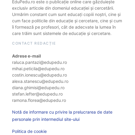
EduPedu.ro este o publicație online care găzduiește
exclusiv articole din domeniul educației și cercetării.
Urmărim constant cum sunt educați copiii noștri, cine și
cum face politicile din educație și cercetare, cine și cum
îi formează pe profesori, cât de adecvate la lumea în
care trăim sunt sistemele de educație și cercetare.
CONTACT REDACȚIE
Adrese e-mail
raluca.pantazi@edupedu.ro
mihai.peticila@edupedu.ro
costin.ionescu@edupedu.ro
alexa.stanescu@edupedu.ro
diana.ghimisi@edupedu.ro
stefan.lefter@edupedu.ro
ramona.florea@edupedu.ro
Notă de informare cu privire la prelucrarea de date
personale prin intermediul site-ului
Politica de cookie