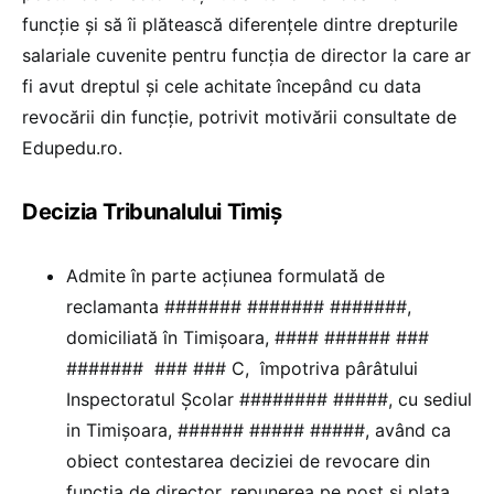
funcție și să îi plătească diferențele dintre drepturile
salariale cuvenite pentru funcția de director la care ar
fi avut dreptul și cele achitate începând cu data
revocării din funcție, potrivit motivării consultate de
Edupedu.ro.
Decizia Tribunalului Timiș
Admite în parte acțiunea formulată de
reclamanta ####### ####### #######,
domiciliată în Timișoara, #### ###### ###
####### ### ### C, împotriva pârâtului
Inspectoratul Școlar ######## #####, cu sediul
in Timișoara, ###### ##### #####, având ca
obiect contestarea deciziei de revocare din
funcția de director, repunerea pe post și plata