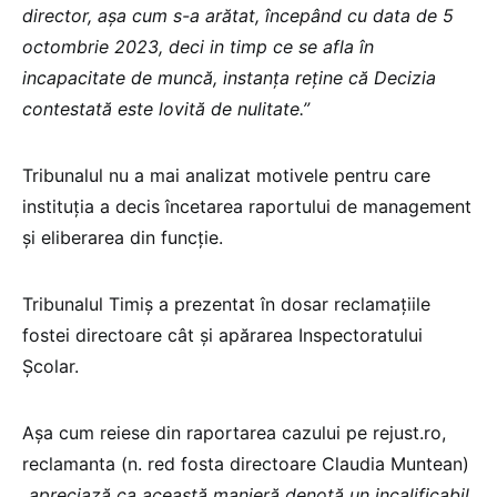
director, aşa cum s-a arătat, începând cu data de 5
octombrie 2023, deci in timp ce se afla în
incapacitate de muncă, instanţa reţine că Decizia
contestată este lovită de nulitate.”
Tribunalul nu a mai analizat motivele pentru care
instituția a decis încetarea raportului de management
și eliberarea din funcție.
Tribunalul Timiș a prezentat în dosar reclamațiile
fostei directoare cât și apărarea Inspectoratului
Școlar.
Așa cum reiese din raportarea cazului pe rejust.ro,
reclamanta (n. red fosta directoare Claudia Muntean)
„
apreciază ca această manieră denotă un incalificabil