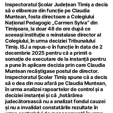
Inspectoratul Școlar Județean Timiș a decis
să o elibereze din funcție pe Claudia
Muntean, fosta directoare a Colegiului
Național Pedagogic „Carmen Sylva” din
Timișoara, la doar 48 de ore după ce
aceeași instituție o reinstalase director al
Colegiului, în urma deciziei Tribunalului
Timiș. ISJ a repus-o în funcție în data de 2
decembrie 2025 pentru că a primit o
somație de executare de la instanță pentru
a pune în aplicare decizia prin care Claudia
Muntean recâștigase postul de director.
Inspectoratul Școlar Timiș spune că a decis
să o dea din nou afară pe Claudia Muntean,
în urma analizei rapoartelor de control și a
deciziei instanței și că „hotărârea
judecătorească nu a analizat fondul cauzei
și nu a invalidat constatările rezultate în