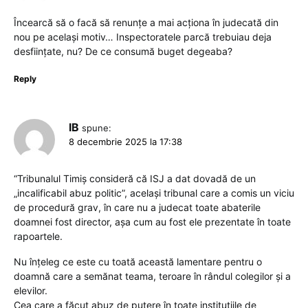
Încearcă să o facă să renunțe a mai acționa în judecată din
nou pe același motiv… Inspectoratele parcă trebuiau deja
desființate, nu? De ce consumă buget degeaba?
Reply
IB
spune:
8 decembrie 2025 la 17:38
“Tribunalul Timiș consideră că ISJ a dat dovadă de un
„incalificabil abuz politic”, același tribunal care a comis un viciu
de procedură grav, în care nu a judecat toate abaterile
doamnei fost director, așa cum au fost ele prezentate în toate
rapoartele.
Nu înțeleg ce este cu toată această lamentare pentru o
doamnă care a semănat teama, teroare în rândul colegilor și a
elevilor.
Cea care a făcut abuz de putere în toate instituțiile de