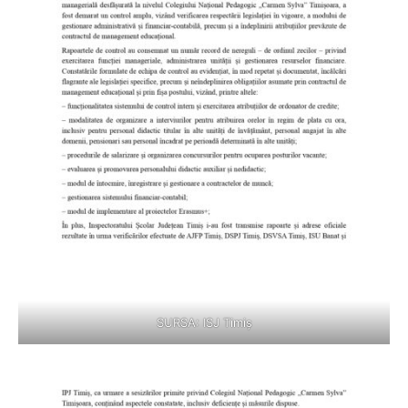
SURSA: ISJ Timiș