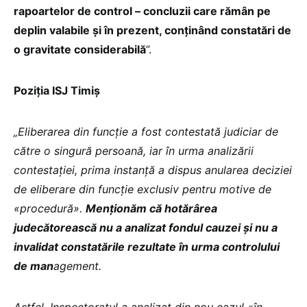
rapoartelor de control – concluzii care rămân pe
deplin valabile și în prezent, conținând constatări de
o gravitate considerabilă
”.
Poziția ISJ Timiș
„Eliberarea din funcție a fost contestată judiciar de
către o singură persoană, iar în urma analizării
contestației, prima instanță a dispus anularea deciziei
de eliberare din funcție exclusiv pentru motive de
«procedură».
Menționăm că hotărârea
judecătorească nu a analizat fondul cauzei și nu a
invalidat constatările rezultate în urma controlului
de man
agement.
Astfel, Inspectoratul a analizat din nou cazul «în