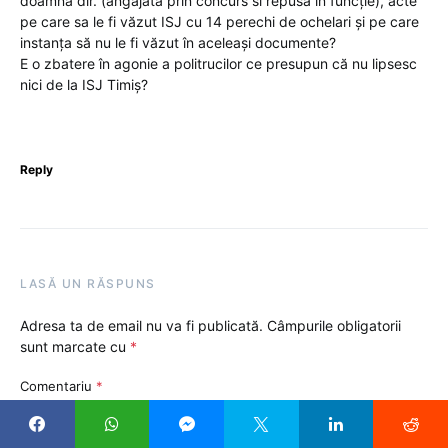
doamna dir. (angajată prin concurs si repusă în funcție), acte
pe care sa le fi văzut ISJ cu 14 perechi de ochelari și pe care
instanța să nu le fi văzut în aceleași documente?
E o zbatere în agonie a politrucilor ce presupun că nu lipsesc
nici de la ISJ Timiș?
Reply
LASĂ UN RĂSPUNS
Adresa ta de email nu va fi publicată.
Câmpurile obligatorii
sunt marcate cu
*
Comentariu
*