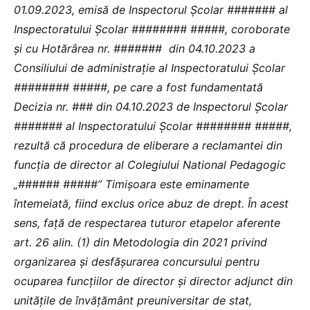
01.09.2023, emisă de Inspectorul Școlar ####### al
Inspectoratului Școlar ######## #####, coroborate
și cu Hotărârea nr. ####### din 04.10.2023 a
Consiliului de administrație al Inspectoratului Școlar
######## #####, pe care a fost fundamentată
Decizia nr. ### din 04.10.2023 de Inspectorul Școlar
####### al Inspectoratului Școlar ######## #####,
rezultă că procedura de eliberare a reclamantei din
funcția de director al Colegiului National Pedagogic
„###### #####” Timișoara este eminamente
întemeiată, fiind exclus orice abuz de drept. În acest
sens, față de respectarea tuturor etapelor aferente
art. 26 alin. (1) din Metodologia din 2021 privind
organizarea și desfășurarea concursului pentru
ocuparea funcțiilor de director și director adjunct din
unitățile de învățământ preuniversitar de stat,