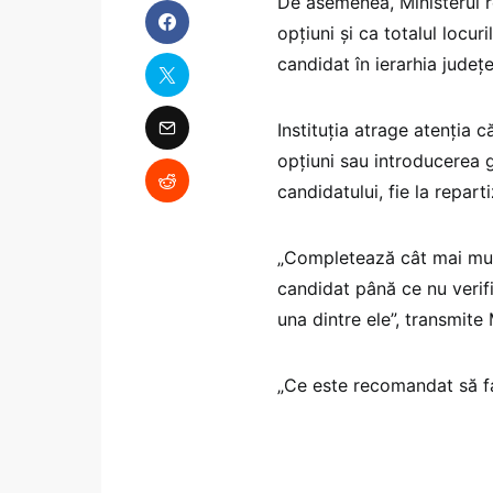
De asemenea, Ministerul 
opțiuni și ca totalul locu
candidat în ierarhia județ
Instituția atrage atenția 
opțiuni sau introducerea g
candidatului, fie la repart
„Completează cât mai mult
candidat până ce nu verific
una dintre ele”, transmite 
„Ce este recomandat să fa