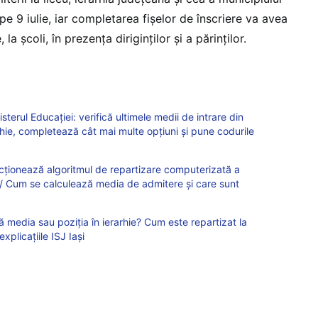
pe 9 iulie, iar completarea fișelor de înscriere va avea
 la școli, în prezența diriginților și a părinților.
terul Educației: verifică ultimele medii de intrare din
erarhie, completează cât mai multe opțiuni și pune codurile
cționează algoritmul de repartizare computerizată a
 / Cum se calculează media de admitere și care sunt
 media sau poziția în ierarhie? Cum este repartizat la
xplicațiile ISJ Iași