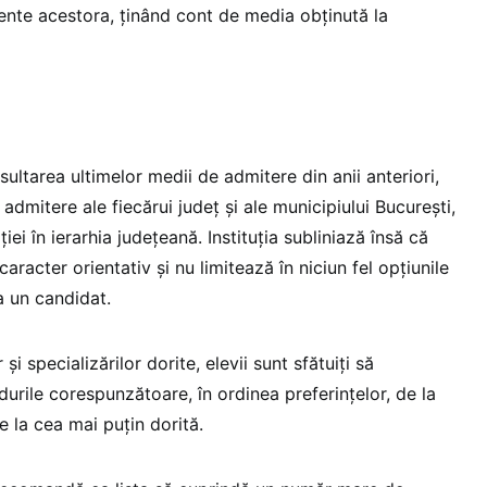
rente acestora, ținând cont de media obținută la
ltarea ultimelor medii de admitere din anii anteriori,
 admitere ale fiecărui județ și ale municipiului București,
iei în ierarhia județeană. Instituția subliniază însă că
aracter orientativ și nu limitează în niciun fel opțiunile
a un candidat.
și specializărilor dorite, elevii sunt sfătuiți să
urile corespunzătoare, în ordinea preferințelor, de la
e la cea mai puțin dorită.