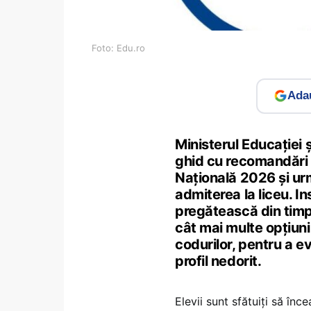
Foto: Edu.ro
Adau
Ministerul Educației 
ghid cu recomandări 
Națională 2026 și ur
admiterea la liceu. In
pregătească din timp 
cât mai multe opțiuni 
codurilor, pentru a e
profil nedorit.
Elevii sunt sfătuiți să înc