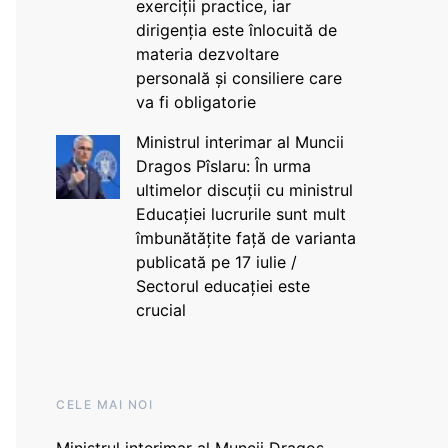
exerciții practice, iar
dirigenția este înlocuită de
materia dezvoltare
personală și consiliere care
va fi obligatorie
Ministrul interimar al Muncii
Dragos Pîslaru: În urma
ultimelor discuții cu ministrul
Educației lucrurile sunt mult
îmbunătățite față de varianta
publicată pe 17 iulie /
Sectorul educației este
crucial
CELE MAI NOI