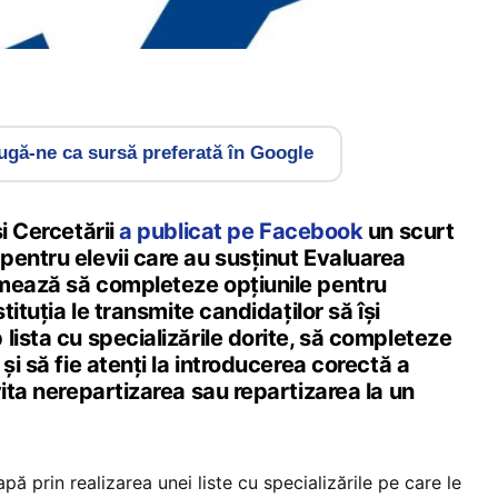
gă-ne ca sursă preferată în Google
și Cercetării
a publicat pe Facebook
un scurt
pentru elevii care au susținut Evaluarea
mează să completeze opțiunile pentru
stituția le transmite candidaților să își
lista cu specializările dorite, să completeze
și să fie atenți la introducerea corectă a
vita nerepartizarea sau repartizarea la un
eapă prin realizarea unei liste cu specializările pe care le