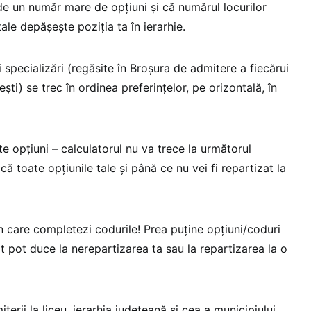
de un număr mare de opțiuni și că numărul locurilor
ale depășește poziția ta în ierarhie.
i specializări (regăsite în Broșura de admitere a fiecărui
ști) se trec în ordinea preferințelor, pe orizontală, în
 opțiuni – calculatorul nu va trece la următorul
ă toate opțiunile tale și până ce nu vei fi repartizat la
în care completezi codurile! Prea puține opțiuni/coduri
t pot duce la nerepartizarea ta sau la repartizarea la o
erii la liceu, ierarhia județeană și cea a municipiului