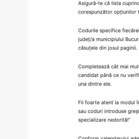
Asigură-te că lista cuprin
corespunzător opțiunilor t
Codurile specifice fiecăre
județ/a municipiului Bucure
căsuțele din josul paginii.
Completează cât mai multe
candidat până ce nu verific
una dintre ele.
Fii foarte atent la modul 
sau coduri introduse greși
specializare nedorită!”
Conform calendarului admit