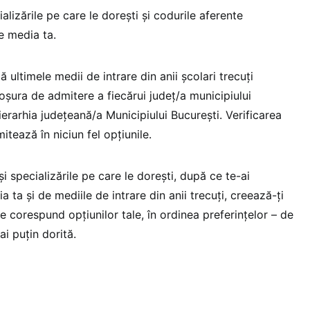
alizările pe care le dorești și codurile aferente
e media ta.
că ultimele medii de intrare din anii școlari trecuți
oșura de admitere a fiecărui județ/a municipiului
 ierarhia județeană/a Municipiului București. Verificarea
imitează în niciun fel opțiunile.
și specializările pe care le dorești, după ce te-ai
a ta și de mediile de intrare din anii trecuți, creează-ți
re corespund opțiunilor tale, în ordinea preferințelor – de
ai puțin dorită.