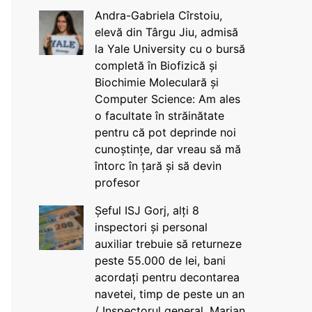
Andra-Gabriela Cîrstoiu,
elevă din Târgu Jiu, admisă
la Yale University cu o bursă
completă în Biofizică și
Biochimie Moleculară și
Computer Science: Am ales
o facultate în străinătate
pentru că pot deprinde noi
cunoștințe, dar vreau să mă
întorc în țară și să devin
profesor
Șeful ISJ Gorj, alți 8
inspectori și personal
auxiliar trebuie să returneze
peste 55.000 de lei, bani
acordați pentru decontarea
navetei, timp de peste un an
/ Inspectorul general, Marian