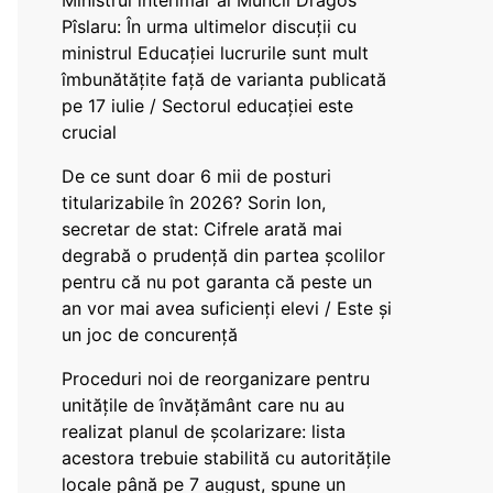
Ministrul interimar al Muncii Dragos
Pîslaru: În urma ultimelor discuții cu
ministrul Educației lucrurile sunt mult
îmbunătățite față de varianta publicată
pe 17 iulie / Sectorul educației este
crucial
De ce sunt doar 6 mii de posturi
titularizabile în 2026? Sorin Ion,
secretar de stat: Cifrele arată mai
degrabă o prudență din partea școlilor
pentru că nu pot garanta că peste un
an vor mai avea suficienți elevi / Este și
un joc de concurență
Proceduri noi de reorganizare pentru
unitățile de învățământ care nu au
realizat planul de școlarizare: lista
acestora trebuie stabilită cu autoritățile
locale până pe 7 august, spune un