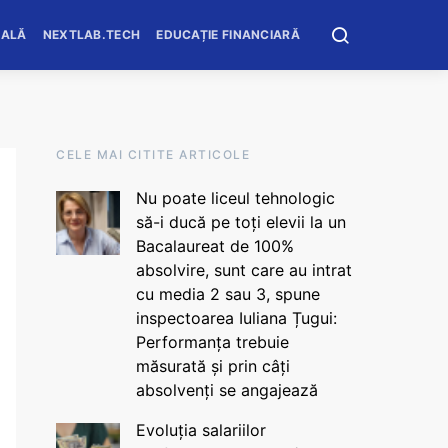
OALĂ
NEXTLAB.TECH
EDUCAȚIE FINANCIARĂ
CELE MAI CITITE ARTICOLE
Nu poate liceul tehnologic
să-i ducă pe toți elevii la un
Bacalaureat de 100%
absolvire, sunt care au intrat
cu media 2 sau 3, spune
inspectoarea Iuliana Țugui:
Performanța trebuie
măsurată și prin câți
absolvenți se angajează
Evoluția salariilor