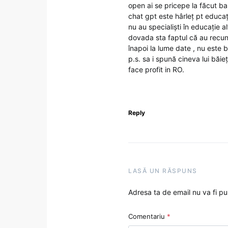
open ai se pricepe la făcut ban
chat gpt este hârleț pt educaț
nu au specialiști în educație al
dovada sta faptul că au recun
înapoi la lume date , nu este 
p.s. sa i spună cineva lui băi
face profit in RO.
Reply
LASĂ UN RĂSPUNS
Adresa ta de email nu va fi pu
Comentariu
*