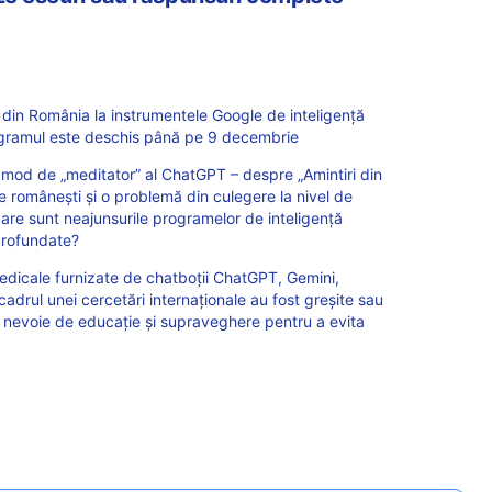
 din România la instrumentele Google de inteligență
Programul este deschis până pe 9 decembrie
mod de „meditator” al ChatGPT – despre „Amintiri din
șe românești și o problemă din culegere la nivel de
care sunt neajunsurile programelor de inteligență
aprofundate?
medicale furnizate de chatboții ChatGPT, Gemini,
adrul unei cercetări internaționale au fost greșite sau
 E nevoie de educație și supraveghere pentru a evita