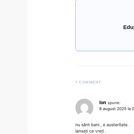
Edu
1 COMMENT
Ion
spune:
8 august 2025 la 
nu sânt bani , e austeritate.
lansați ce vreți .