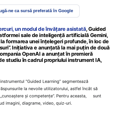
gă-ne ca sursă preferată în Google
ercuri, un modul de învățare asistată
, Guided
atformei sale de inteligență artificială Gemini,
 la formarea unei înțelegeri profunde, în loc de
uri”. Inițiativa e anunțată la mai puțin de două
ompania OpenAI a anunțat în premieră
e studiu în cadrul propriului instrument IA,
, instrumentul ”Guided Learning” segmentează
punsurile la nevoile utilizatorului, astfel încât să
e „cunoaștere și competențe”. Pentru aceasta, sunt
lud imagini, diagrame, video, quiz-uri.