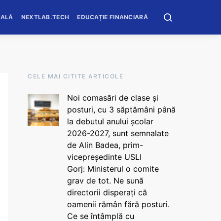
OALĂ
NEXTLAB.TECH
EDUCAȚIE FINANCIARĂ
CELE MAI CITITE ARTICOLE
Noi comasări de clase și
posturi, cu 3 săptămâni până
la debutul anului școlar
2026-2027, sunt semnalate
de Alin Badea, prim-
vicepreședinte USLI
Gorj: Ministerul o comite
grav de tot. Ne sună
directorii disperați că
oamenii rămân fără posturi.
Ce se întâmplă cu