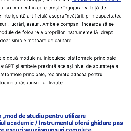
tr-un moment în care crește îngrijorarea față de
inteligență artificială asupra învățării, prin capacitatea
nsuri, lucrări, eseuri. Ambele companii încearcă să se
odule de folosire a propriilor instrumente IA, drept
 doar simple motoare de căutare.
cele două module nu înlocuiesc platformele principale
atGPT și ambele prezintă același nivel de acuratețe a
platformele principale, reclamate adesea pentru
udine a răspunsurilor livrate.
„mod de studiu pentru utilizare
iul academic / Instrumentul oferă ghidare pas
reze eseuri sau răspunsuri complete