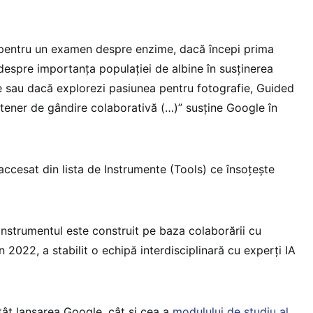
 pentru un examen despre enzime, dacă începi prima
 despre importanța populației de albine în susținerea
e sau dacă explorezi pasiunea pentru fotografie, Guided
tener de gândire colaborativă (…)” susține Google în
accesat din lista de Instrumente (Tools) ce însoțește
strumentul este construit pe baza colaborării cu
n 2022, a stabilit o echipă interdisciplinară cu experți IA
ât lansarea Google, cât și cea a
modulului de studiu al