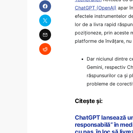
ChatGPT (OpenAI)
apar în
efectele instrumentelor de 
lor de a livra rapid răspu
poziționeze, prin aceste m
platforme de învățare, nu
Dar niciunul dintre 
Gemini, respectiv Ch
răspunsurilor ca și 
probleme de corectit
Citește și:
ChatGPT lansează un 
responsabilă” în med
cu pas, în loc să liv