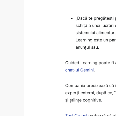
„Dacă te pregătești
schiță a unei lucrări
sistemului alimentar
Learning este un par
anunțul său.
Guided Learning poate fi 
chat-ul Gemini
.
Compania precizează că in
experți externi, după ce, î
și științe cognitive.
TechCrunch
notează că at