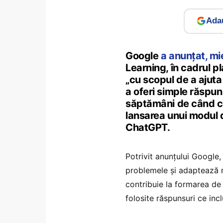
Adau
Google
a anunțat, mi
Learning, în cadrul pl
„cu scopul de a ajuta
a oferi simple răspuns
săptămâni de când c
lansarea unui modul d
ChatGPT.
Potrivit anunțului Google
problemele și adaptează răs
contribuie la formarea d
folosite răspunsuri ce inc