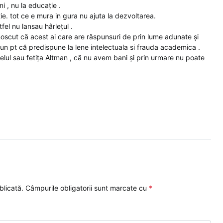
i , nu la educație .
ie. tot ce e mura in gura nu ajuta la dezvoltarea.
tfel nu lansau hârlețul .
oscut că acest ai care are răspunsuri de prin lume adunate și
bun pt că predispune la lene intelectuala si frauda academica .
ețelul sau fetița Altman , că nu avem bani și prin urmare nu poate
blicată.
Câmpurile obligatorii sunt marcate cu
*