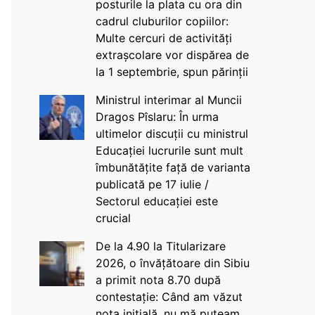
posturile la plata cu ora din
cadrul cluburilor copiilor:
Multe cercuri de activități
extrașcolare vor dispărea de
la 1 septembrie, spun părinții
Ministrul interimar al Muncii
Dragos Pîslaru: În urma
ultimelor discuții cu ministrul
Educației lucrurile sunt mult
îmbunătățite față de varianta
publicată pe 17 iulie /
Sectorul educației este
crucial
De la 4.90 la Titularizare
2026, o învățătoare din Sibiu
a primit nota 8.70 după
contestație: Când am văzut
nota inițială, nu mă puteam