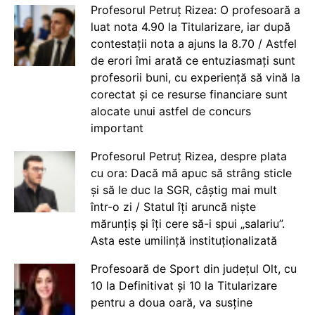
Profesorul Petruț Rizea: O profesoară a
luat nota 4.90 la Titularizare, iar după
contestații nota a ajuns la 8.70 / Astfel
de erori îmi arată ce entuziasmați sunt
profesorii buni, cu experiență să vină la
corectat și ce resurse financiare sunt
alocate unui astfel de concurs
important
Profesorul Petruț Rizea, despre plata
cu ora: Dacă mă apuc să strâng sticle
și să le duc la SGR, câștig mai mult
într-o zi / Statul îți aruncă niște
mărunțiș și îți cere să-i spui „salariu”.
Asta este umilință instituționalizată
Profesoară de Sport din județul Olt, cu
10 la Definitivat și 10 la Titularizare
pentru a doua oară, va susține