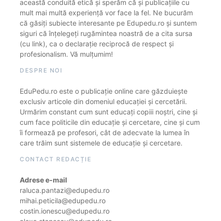
această conduită etică și sperăm că și publicațiile cu
mult mai multă experiență vor face la fel. Ne bucurăm
că găsiți subiecte interesante pe Edupedu.ro și suntem
siguri că înțelegeți rugămintea noastră de a cita sursa
(cu link), ca o declarație reciprocă de respect și
profesionalism. Vă mulțumim!
DESPRE NOI
EduPedu.ro este o publicație online care găzduiește
exclusiv articole din domeniul educației și cercetării.
Urmărim constant cum sunt educați copiii noștri, cine și
cum face politicile din educație și cercetare, cine și cum
îi formează pe profesori, cât de adecvate la lumea în
care trăim sunt sistemele de educație și cercetare.
CONTACT REDACȚIE
Adrese e-mail
raluca.pantazi@edupedu.ro
mihai.peticila@edupedu.ro
costin.ionescu@edupedu.ro