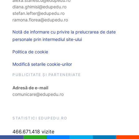
alexa.stanescu@edupedu.ro
diana.ghimisi@edupedu.ro
stefan.lefter@edupedu.ro
ramona.florea@edupedu.ro
Notă de informare cu privire la prelucrarea de date
personale prin intermediul site-ului
Politica de cookie
Modifică setarile cookie-urilor
PUBLICITATE ȘI PARTENERIATE
Adresă de e-mail
comunicare@edupedu.ro
STATISTICI EDUPEDU.RO
466.671.418 vizite