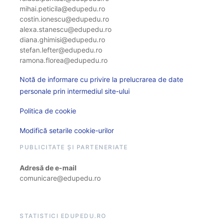
mihai.peticila@edupedu.ro
costin.ionescu@edupedu.ro
alexa.stanescu@edupedu.ro
diana.ghimisi@edupedu.ro
stefan.lefter@edupedu.ro
ramona.florea@edupedu.ro
Notă de informare cu privire la prelucrarea de date
personale prin intermediul site-ului
Politica de cookie
Modifică setarile cookie-urilor
PUBLICITATE ȘI PARTENERIATE
Adresă de e-mail
comunicare@edupedu.ro
STATISTICI EDUPEDU.RO