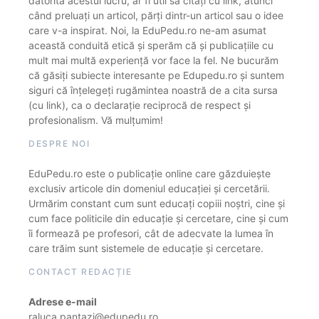
datorită acestui lucru, ar fi util să citați cu link, atunci
când preluați un articol, părți dintr-un articol sau o idee
care v-a inspirat. Noi, la EduPedu.ro ne-am asumat
această conduită etică și sperăm că și publicațiile cu
mult mai multă experiență vor face la fel. Ne bucurăm
că găsiți subiecte interesante pe Edupedu.ro și suntem
siguri că înțelegeți rugămintea noastră de a cita sursa
(cu link), ca o declarație reciprocă de respect și
profesionalism. Vă mulțumim!
DESPRE NOI
EduPedu.ro este o publicație online care găzduiește
exclusiv articole din domeniul educației și cercetării.
Urmărim constant cum sunt educați copiii noștri, cine și
cum face politicile din educație și cercetare, cine și cum
îi formează pe profesori, cât de adecvate la lumea în
care trăim sunt sistemele de educație și cercetare.
CONTACT REDACȚIE
Adrese e-mail
raluca.pantazi@edupedu.ro