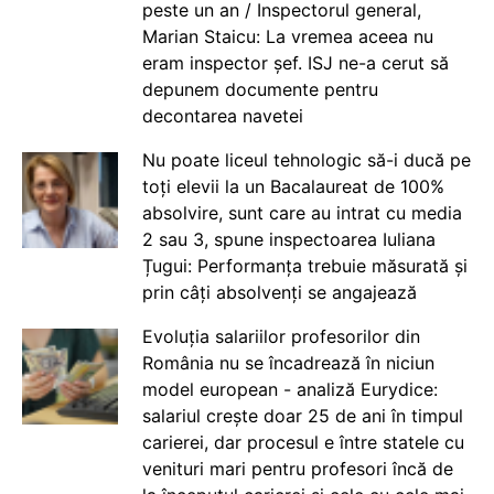
peste un an / Inspectorul general,
Marian Staicu: La vremea aceea nu
eram inspector șef. ISJ ne-a cerut să
depunem documente pentru
decontarea navetei
Nu poate liceul tehnologic să-i ducă pe
toți elevii la un Bacalaureat de 100%
absolvire, sunt care au intrat cu media
2 sau 3, spune inspectoarea Iuliana
Țugui: Performanța trebuie măsurată și
prin câți absolvenți se angajează
Evoluția salariilor profesorilor din
România nu se încadrează în niciun
model european - analiză Eurydice:
salariul crește doar 25 de ani în timpul
carierei, dar procesul e între statele cu
venituri mari pentru profesori încă de