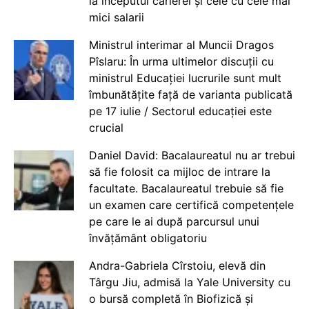
la începutul carierei și cele cu cele mai
mici salarii
Ministrul interimar al Muncii Dragos
Pîslaru: În urma ultimelor discuții cu
ministrul Educației lucrurile sunt mult
îmbunătățite față de varianta publicată
pe 17 iulie / Sectorul educației este
crucial
Daniel David: Bacalaureatul nu ar trebui
să fie folosit ca mijloc de intrare la
facultate. Bacalaureatul trebuie să fie
un examen care certifică competențele
pe care le ai după parcursul unui
învățământ obligatoriu
Andra-Gabriela Cîrstoiu, elevă din
Târgu Jiu, admisă la Yale University cu
o bursă completă în Biofizică și