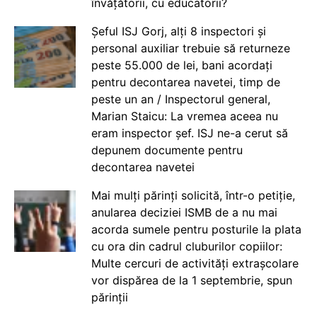
învățătorii, cu educatorii?
Șeful ISJ Gorj, alți 8 inspectori și
personal auxiliar trebuie să returneze
peste 55.000 de lei, bani acordați
pentru decontarea navetei, timp de
peste un an / Inspectorul general,
Marian Staicu: La vremea aceea nu
eram inspector șef. ISJ ne-a cerut să
depunem documente pentru
decontarea navetei
Mai mulți părinți solicită, într-o petiție,
anularea deciziei ISMB de a nu mai
acorda sumele pentru posturile la plata
cu ora din cadrul cluburilor copiilor:
Multe cercuri de activități extrașcolare
vor dispărea de la 1 septembrie, spun
părinții