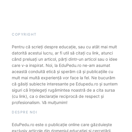
COPYRIGHT
Pentru că scrieți despre educație, sau cu atât mai mult
datorită acestui lucru, ar fi util să citați cu link, atunci
când preluați un articol, părți dintr-un articol sau o idee
care v-a inspirat. Noi, la EduPedu.ro ne-am asumat
această conduită etică și sperăm că și publicațiile cu
mult mai multă experiență vor face la fel. Ne bucurăm
că găsiți subiecte interesante pe Edupedu.ro și suntem
siguri că înțelegeți rugămintea noastră de a cita sursa
(cu link), ca o declarație reciprocă de respect și
profesionalism. Vă mulțumim!
DESPRE NOI
EduPedu.ro este o publicație online care găzduiește
exclusiv articole din domeniul educației și cercetării.