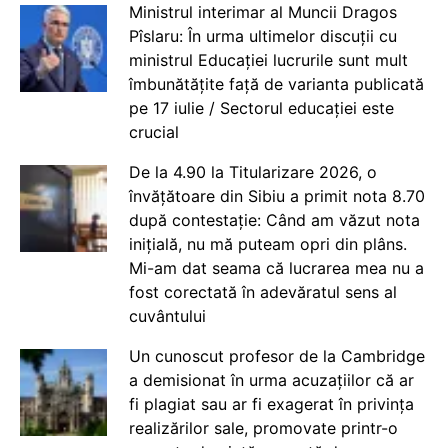
Ministrul interimar al Muncii Dragos
Pîslaru: În urma ultimelor discuții cu
ministrul Educației lucrurile sunt mult
îmbunătățite față de varianta publicată
pe 17 iulie / Sectorul educației este
crucial
De la 4.90 la Titularizare 2026, o
învățătoare din Sibiu a primit nota 8.70
după contestație: Când am văzut nota
inițială, nu mă puteam opri din plâns.
Mi-am dat seama că lucrarea mea nu a
fost corectată în adevăratul sens al
cuvântului
Un cunoscut profesor de la Cambridge
a demisionat în urma acuzațiilor că ar
fi plagiat sau ar fi exagerat în privința
realizărilor sale, promovate printr-o