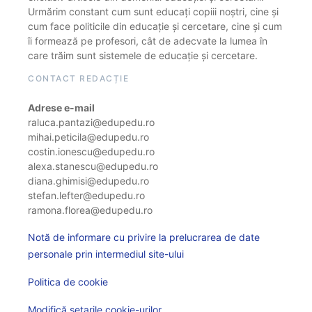
Urmărim constant cum sunt educați copiii noștri, cine și
cum face politicile din educație și cercetare, cine și cum
îi formează pe profesori, cât de adecvate la lumea în
care trăim sunt sistemele de educație și cercetare.
CONTACT REDACȚIE
Adrese e-mail
raluca.pantazi@edupedu.ro
mihai.peticila@edupedu.ro
costin.ionescu@edupedu.ro
alexa.stanescu@edupedu.ro
diana.ghimisi@edupedu.ro
stefan.lefter@edupedu.ro
ramona.florea@edupedu.ro
Notă de informare cu privire la prelucrarea de date
personale prin intermediul site-ului
Politica de cookie
Modifică setarile cookie-urilor