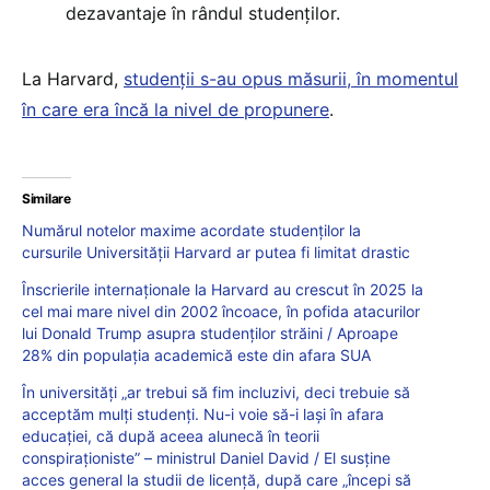
dezavantaje în rândul studenților.
La Harvard,
studenții s-au opus măsurii, în momentul
în care era încă la nivel de propunere
.
Similare
Numărul notelor maxime acordate studenților la
cursurile Universității Harvard ar putea fi limitat drastic
Înscrierile internaționale la Harvard au crescut în 2025 la
cel mai mare nivel din 2002 încoace, în pofida atacurilor
lui Donald Trump asupra studenților străini / Aproape
28% din populația academică este din afara SUA
În universități „ar trebui să fim incluzivi, deci trebuie să
acceptăm mulți studenți. Nu-i voie să-i lași în afara
educației, că după aceea alunecă în teorii
conspiraționiste” – ministrul Daniel David / El susține
acces general la studii de licență, după care „începi să