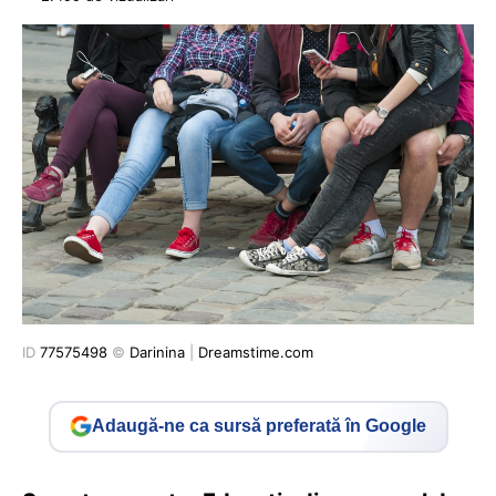
ID
77575498
©
Darinina
|
Dreamstime.com
Adaugă-ne ca sursă preferată în Google