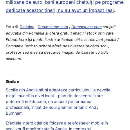
milioane de euro, bani europeni cheltuiți pe programe
dedicate acestor tineri, nu au avut un impact real
.
Foto ©
Darinina
|
Dreamstime.com
|
Dreamstime.com
sprijină
educaţia din România şi oferă gratuit imagini stock prin care
Edupedu.ro îşi poate ilustra articolele cât mai relevant posibil /
Campania Back to school oferă posibilitatea oricărei școli,
profesor sau elev să descarce imagini de calitate cu 50%
discount.
Similare
Școlile din Anglia să-și adapteze curriculumul la nevoile
pieței muncii la nivel local – plan de descentralizare
puternică în Educație, cu accent pe formarea
profesională, inițiat de noul premier britanic Andy
Burnham
Efectele interdicției de folosire a telefoanelor mobile în
școli vor fi monitorizate în Anglia, în contextul