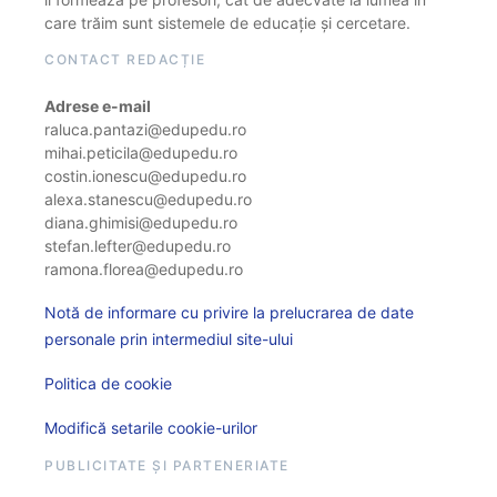
care trăim sunt sistemele de educație și cercetare.
CONTACT REDACȚIE
Adrese e-mail
raluca.pantazi@edupedu.ro
mihai.peticila@edupedu.ro
costin.ionescu@edupedu.ro
alexa.stanescu@edupedu.ro
diana.ghimisi@edupedu.ro
stefan.lefter@edupedu.ro
ramona.florea@edupedu.ro
Notă de informare cu privire la prelucrarea de date
personale prin intermediul site-ului
Politica de cookie
Modifică setarile cookie-urilor
PUBLICITATE ȘI PARTENERIATE