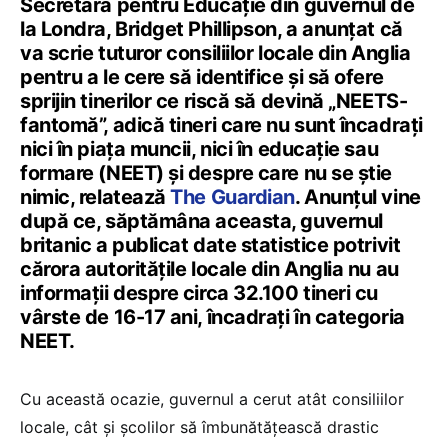
Secretara pentru Educație din guvernul de
la Londra, Bridget Phillipson, a anunțat că
va scrie tuturor consiliilor locale din Anglia
pentru a le cere să identifice și să ofere
sprijin tinerilor ce riscă să devină „NEETS-
fantomă”, adică tineri care nu sunt încadrați
nici în piața muncii, nici în educație sau
formare (NEET) și despre care nu se știe
nimic, relatează
The Guardian
. Anunțul vine
după ce, săptămâna aceasta, guvernul
britanic a publicat date statistice potrivit
cărora autoritățile locale din Anglia nu au
informații despre circa 32.100 tineri cu
vârste de 16-17 ani, încadrați în categoria
NEET.
Cu această ocazie, guvernul a cerut atât consiliilor
locale, cât și școlilor să îmbunătățească drastic