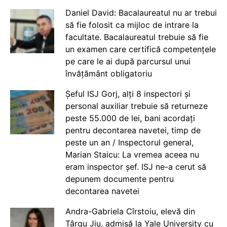
Daniel David: Bacalaureatul nu ar trebui
să fie folosit ca mijloc de intrare la
facultate. Bacalaureatul trebuie să fie
un examen care certifică competențele
pe care le ai după parcursul unui
învățământ obligatoriu
Șeful ISJ Gorj, alți 8 inspectori și
personal auxiliar trebuie să returneze
peste 55.000 de lei, bani acordați
pentru decontarea navetei, timp de
peste un an / Inspectorul general,
Marian Staicu: La vremea aceea nu
eram inspector șef. ISJ ne-a cerut să
depunem documente pentru
decontarea navetei
Andra-Gabriela Cîrstoiu, elevă din
Târgu Jiu, admisă la Yale University cu