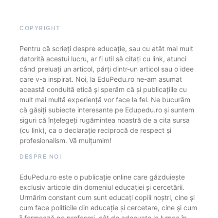
COPYRIGHT
Pentru că scrieți despre educație, sau cu atât mai mult
datorită acestui lucru, ar fi util să citați cu link, atunci
când preluați un articol, părți dintr-un articol sau o idee
care v-a inspirat. Noi, la EduPedu.ro ne-am asumat
această conduită etică și sperăm că și publicațiile cu
mult mai multă experiență vor face la fel. Ne bucurăm
că găsiți subiecte interesante pe Edupedu.ro și suntem
siguri că înțelegeți rugămintea noastră de a cita sursa
(cu link), ca o declarație reciprocă de respect și
profesionalism. Vă mulțumim!
DESPRE NOI
EduPedu.ro este o publicație online care găzduiește
exclusiv articole din domeniul educației și cercetării.
Urmărim constant cum sunt educați copiii noștri, cine și
cum face politicile din educație și cercetare, cine și cum
îi formează pe profesori, cât de adecvate la lumea în