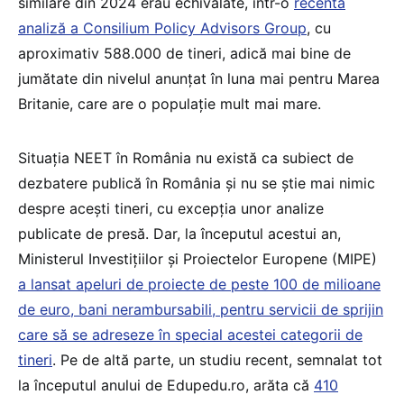
similare din 2024 erau echivalate, într-o
recentă
analiză a Consilium Policy Advisors Group
, cu
aproximativ 588.000 de tineri, adică mai bine de
jumătate din nivelul anunțat în luna mai pentru Marea
Britanie, care are o populație mult mai mare.
Situația NEET în România nu există ca subiect de
dezbatere publică în România și nu se știe mai nimic
despre acești tineri, cu excepția unor analize
publicate de presă. Dar, la începutul acestui an,
Ministerul Investițiilor și Proiectelor Europene (MIPE)
a lansat apeluri de proiecte de peste 100 de milioane
de euro, bani nerambursabili, pentru servicii de sprijin
care să se adreseze în special acestei categorii de
tineri
. Pe de altă parte, un studiu recent, semnalat tot
la începutul anului de Edupedu.ro, arăta că
410