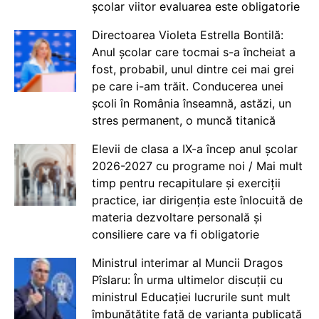
școlar viitor evaluarea este obligatorie
Directoarea Violeta Estrella Bontilă:
Anul școlar care tocmai s-a încheiat a
fost, probabil, unul dintre cei mai grei
pe care i-am trăit. Conducerea unei
școli în România înseamnă, astăzi, un
stres permanent, o muncă titanică
Elevii de clasa a IX-a încep anul școlar
2026-2027 cu programe noi / Mai mult
timp pentru recapitulare și exerciții
practice, iar dirigenția este înlocuită de
materia dezvoltare personală și
consiliere care va fi obligatorie
Ministrul interimar al Muncii Dragos
Pîslaru: În urma ultimelor discuții cu
ministrul Educației lucrurile sunt mult
îmbunătățite față de varianta publicată