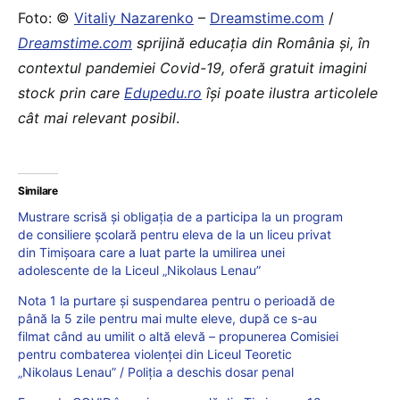
Foto: ©
Vitaliy Nazarenko
–
Dreamstime.com
/
Dreamstime.com
sprijină educaţia din România şi, în
contextul pandemiei Covid-19, oferă gratuit imagini
stock prin care
Edupedu.ro
îşi poate ilustra articolele
cât mai relevant posibil
.
Similare
Mustrare scrisă și obligația de a participa la un program
de consiliere școlară pentru eleva de la un liceu privat
din Timișoara care a luat parte la umilirea unei
adolescente de la Liceul „Nikolaus Lenau”
Nota 1 la purtare și suspendarea pentru o perioadă de
până la 5 zile pentru mai multe eleve, după ce s-au
filmat când au umilit o altă elevă – propunerea Comisiei
pentru combaterea violenței din Liceul Teoretic
„Nikolaus Lenau” / Poliția a deschis dosar penal