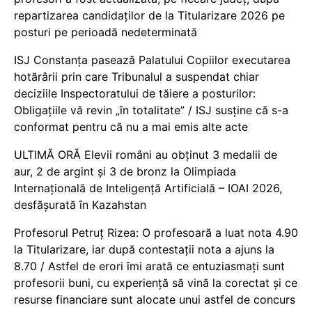
repartizarea candidaților de la Titularizare 2026 pe
posturi pe perioadă nedeterminată
ISJ Constanța pasează Palatului Copiilor executarea
hotărârii prin care Tribunalul a suspendat chiar
deciziile Inspectoratului de tăiere a posturilor:
Obligațiile vă revin „în totalitate” / ISJ susține că s-a
conformat pentru că nu a mai emis alte acte
ULTIMĂ ORĂ Elevii români au obținut 3 medalii de
aur, 2 de argint și 3 de bronz la Olimpiada
Internațională de Inteligență Artificială – IOAI 2026,
desfășurată în Kazahstan
Profesorul Petruț Rizea: O profesoară a luat nota 4.90
la Titularizare, iar după contestații nota a ajuns la
8.70 / Astfel de erori îmi arată ce entuziasmați sunt
profesorii buni, cu experiență să vină la corectat și ce
resurse financiare sunt alocate unui astfel de concurs