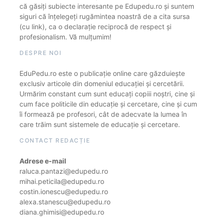
că găsiți subiecte interesante pe Edupedu.ro și suntem
siguri că înțelegeți rugămintea noastră de a cita sursa
(cu link), ca o declarație reciprocă de respect și
profesionalism. Vă mulțumim!
DESPRE NOI
EduPedu.ro este o publicație online care găzduiește
exclusiv articole din domeniul educației și cercetării.
Urmărim constant cum sunt educați copiii noștri, cine și
cum face politicile din educație și cercetare, cine și cum
îi formează pe profesori, cât de adecvate la lumea în
care trăim sunt sistemele de educație și cercetare.
CONTACT REDACȚIE
Adrese e-mail
raluca.pantazi@edupedu.ro
mihai.peticila@edupedu.ro
costin.ionescu@edupedu.ro
alexa.stanescu@edupedu.ro
diana.ghimisi@edupedu.ro