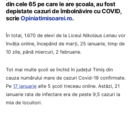
din cele 65 pe care le are școala, au fost
depistate cazuri de îmbolnăvire cu COVID,
scrie
Opiniatimisoarei.ro
.
În total, 1.670 de elevi de la Liceul
Nikolaus Lenau
vor
învăța online, începând de marți, 25 ianuarie, timp de
10 zile, până miercuri, 2 februarie.
Tot mai multe școli se închid în județul Timiș din
cauza numărului mare de cazuri Covid-19 confirmate.
Pe
17 ianuarie
alte 5 școli treceau online. Astăzi, 21
ianuarie rata de infectare era de peste 9,5 cazuri la
mia de locuitori.