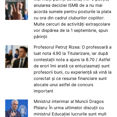
anularea deciziei ISMB de a nu mai
acorda sumele pentru posturile la plata
cu ora din cadrul cluburilor copiilor:
Multe cercuri de activități extrașcolare
vor dispărea de la 1 septembrie, spun
părinții
Profesorul Petruț Rizea: O profesoară a
luat nota 4.90 la Titularizare, iar după
contestații nota a ajuns la 8.70 / Astfel
de erori îmi arată ce entuziasmați sunt
profesorii buni, cu experiență să vină la
corectat și ce resurse financiare sunt
alocate unui astfel de concurs
important
Ministrul interimar al Muncii Dragos
Pîslaru: În urma ultimelor discuții cu
ministrul Educației lucrurile sunt mult