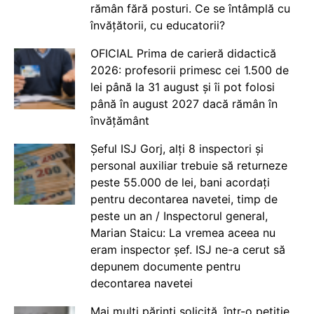
rămân fără posturi. Ce se întâmplă cu
învățătorii, cu educatorii?
OFICIAL Prima de carieră didactică
2026: profesorii primesc cei 1.500 de
lei până la 31 august și îi pot folosi
până în august 2027 dacă rămân în
învățământ
Șeful ISJ Gorj, alți 8 inspectori și
personal auxiliar trebuie să returneze
peste 55.000 de lei, bani acordați
pentru decontarea navetei, timp de
peste un an / Inspectorul general,
Marian Staicu: La vremea aceea nu
eram inspector șef. ISJ ne-a cerut să
depunem documente pentru
decontarea navetei
Mai mulți părinți solicită, într-o petiție,