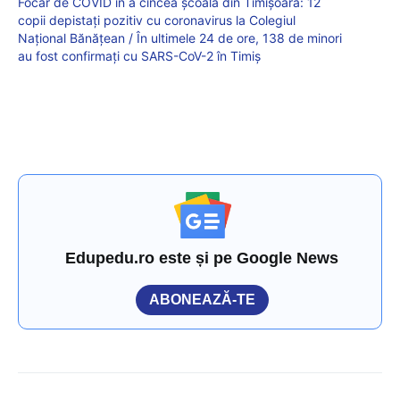
Focar de COVID în a cincea şcoală din Timişoara: 12
copii depistaţi pozitiv cu coronavirus la Colegiul
Naţional Bănăţean / În ultimele 24 de ore, 138 de minori
au fost confirmaţi cu SARS-CoV-2 în Timiş
Edupedu.ro este și pe Google News
ABONEAZĂ-TE