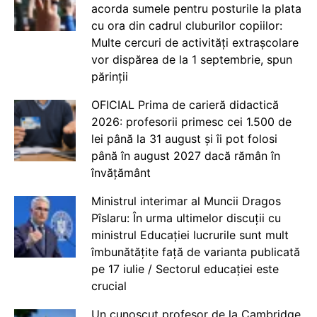
acorda sumele pentru posturile la plata
cu ora din cadrul cluburilor copiilor:
Multe cercuri de activități extrașcolare
vor dispărea de la 1 septembrie, spun
părinții
OFICIAL Prima de carieră didactică
2026: profesorii primesc cei 1.500 de
lei până la 31 august și îi pot folosi
până în august 2027 dacă rămân în
învățământ
Ministrul interimar al Muncii Dragos
Pîslaru: În urma ultimelor discuții cu
ministrul Educației lucrurile sunt mult
îmbunătățite față de varianta publicată
pe 17 iulie / Sectorul educației este
crucial
Un cunoscut profesor de la Cambridge