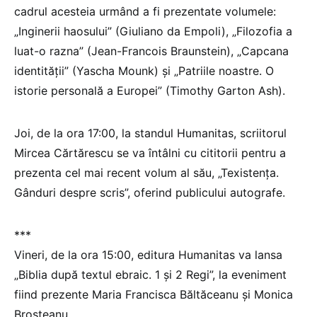
cadrul acesteia urmând a fi prezentate volumele:
„Inginerii haosului” (Giuliano da Empoli), „Filozofia a
luat-o razna” (Jean-Francois Braunstein), „Capcana
identității” (Yascha Mounk) și „Patriile noastre. O
istorie personală a Europei” (Timothy Garton Ash).
Joi, de la ora 17:00, la standul Humanitas, scriitorul
Mircea Cărtărescu se va întâlni cu cititorii pentru a
prezenta cel mai recent volum al său, „Texistența.
Gânduri despre scris”, oferind publicului autografe.
***
Vineri, de la ora 15:00, editura Humanitas va lansa
„Biblia după textul ebraic. 1 și 2 Regi”, la eveniment
fiind prezente Maria Francisca Băltăceanu și Monica
Broșteanu.