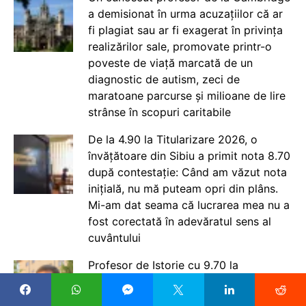
a demisionat în urma acuzațiilor că ar
fi plagiat sau ar fi exagerat în privința
realizărilor sale, promovate printr-o
poveste de viață marcată de un
diagnostic de autism, zeci de
maratoane parcurse și milioane de lire
strânse în scopuri caritabile
De la 4.90 la Titularizare 2026, o
învățătoare din Sibiu a primit nota 8.70
după contestație: Când am văzut nota
inițială, nu mă puteam opri din plâns.
Mi-am dat seama că lucrarea mea nu a
fost corectată în adevăratul sens al
cuvântului
Profesor de Istorie cu 9.70 la
Titularizare 2026: Nu prea sunt mari
așteptările. Din păcate nu sunt posturi