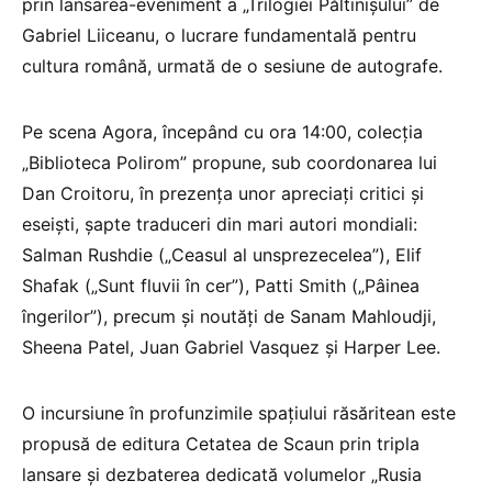
prin lansarea-eveniment a „Trilogiei Păltinișului” de
Gabriel Liiceanu, o lucrare fundamentală pentru
cultura română, urmată de o sesiune de autografe.
Pe scena Agora, începând cu ora 14:00, colecția
„Biblioteca Polirom” propune, sub coordonarea lui
Dan Croitoru, în prezența unor apreciați critici și
eseiști, șapte traduceri din mari autori mondiali:
Salman Rushdie („Ceasul al unsprezecelea”), Elif
Shafak („Sunt fluvii în cer”), Patti Smith („Pâinea
îngerilor”), precum și noutăți de Sanam Mahloudji,
Sheena Patel, Juan Gabriel Vasquez și Harper Lee.
O incursiune în profunzimile spațiului răsăritean este
propusă de editura Cetatea de Scaun prin tripla
lansare și dezbaterea dedicată volumelor „Rusia