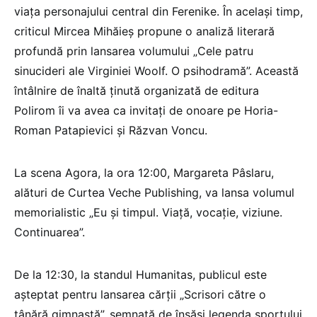
viața personajului central din Ferenike. În același timp,
criticul Mircea Mihăieș propune o analiză literară
profundă prin lansarea volumului „Cele patru
sinucideri ale Virginiei Woolf. O psihodramă”. Această
întâlnire de înaltă ținută organizată de editura
Polirom îi va avea ca invitați de onoare pe Horia-
Roman Patapievici și Răzvan Voncu.
La scena Agora, la ora 12:00, Margareta Pâslaru,
alături de Curtea Veche Publishing, va lansa volumul
memorialistic „Eu și timpul. Viață, vocație, viziune.
Continuarea”.
De la 12:30, la standul Humanitas, publicul este
așteptat pentru lansarea cărții „Scrisori către o
tânără gimnastă”, semnată de însăși legenda sportului