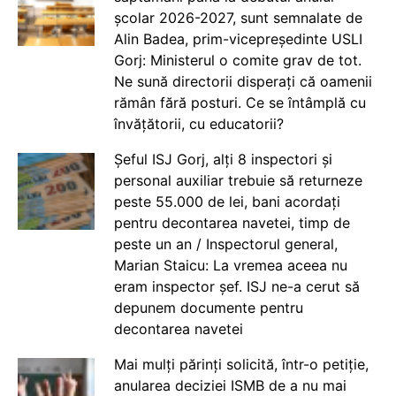
școlar 2026-2027, sunt semnalate de
Alin Badea, prim-vicepreședinte USLI
Gorj: Ministerul o comite grav de tot.
Ne sună directorii disperați că oamenii
rămân fără posturi. Ce se întâmplă cu
învățătorii, cu educatorii?
Șeful ISJ Gorj, alți 8 inspectori și
personal auxiliar trebuie să returneze
peste 55.000 de lei, bani acordați
pentru decontarea navetei, timp de
peste un an / Inspectorul general,
Marian Staicu: La vremea aceea nu
eram inspector șef. ISJ ne-a cerut să
depunem documente pentru
decontarea navetei
Mai mulți părinți solicită, într-o petiție,
anularea deciziei ISMB de a nu mai