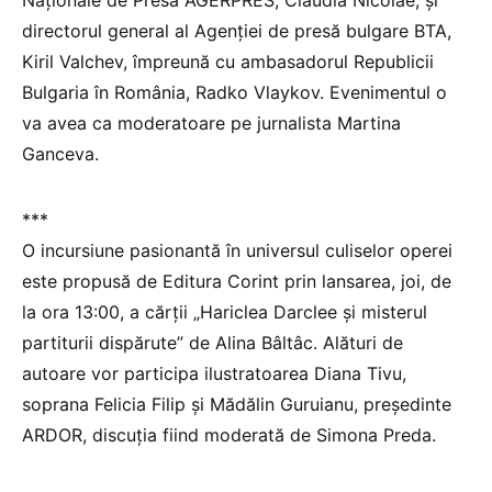
Naționale de Presă AGERPRES, Claudia Nicolae, și
directorul general al Agenției de presă bulgare BTA,
Kiril Valchev, împreună cu ambasadorul Republicii
Bulgaria în România, Radko Vlaykov. Evenimentul o
va avea ca moderatoare pe jurnalista Martina
Ganceva.
***
O incursiune pasionantă în universul culiselor operei
este propusă de Editura Corint prin lansarea, joi, de
la ora 13:00, a cărții „Hariclea Darclee și misterul
partiturii dispărute” de Alina Bâltâc. Alături de
autoare vor participa ilustratoarea Diana Tivu,
soprana Felicia Filip și Mădălin Guruianu, președinte
ARDOR, discuția fiind moderată de Simona Preda.