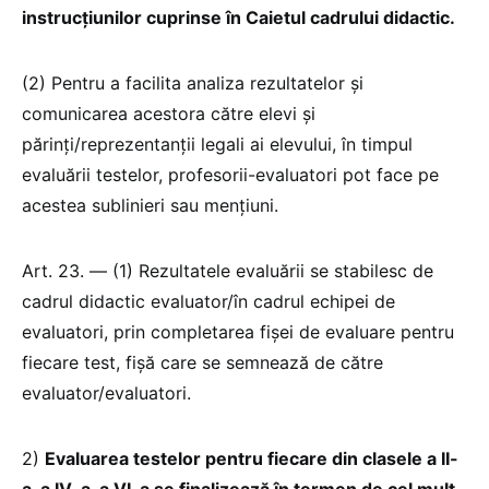
instrucțiunilor cuprinse în Caietul cadrului didactic.
(2) Pentru a facilita analiza rezultatelor și
comunicarea acestora către elevi și
părinți/reprezentanții legali ai elevului, în timpul
evaluării testelor, profesorii-evaluatori pot face pe
acestea sublinieri sau mențiuni.
Art. 23. — (1) Rezultatele evaluării se stabilesc de
cadrul didactic evaluator/în cadrul echipei de
evaluatori, prin completarea fișei de evaluare pentru
fiecare test, fișă care se semnează de către
evaluator/evaluatori.
2)
Evaluarea testelor pentru fiecare din clasele a II-
a, a IV-a, a VI-a se finalizează în termen de cel mult