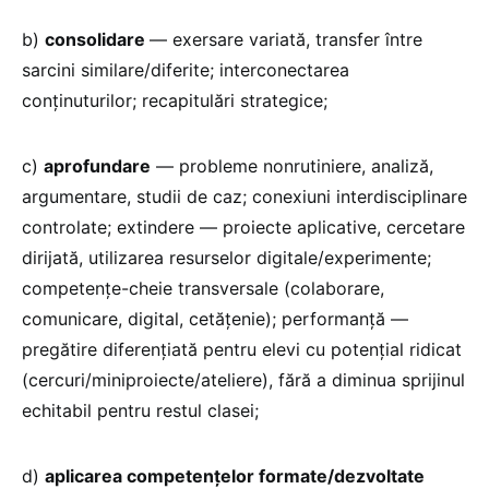
b)
consolidare
— exersare variată, transfer între
sarcini similare/diferite; interconectarea
conținuturilor; recapitulări strategice;
c)
aprofundare
— probleme nonrutiniere, analiză,
argumentare, studii de caz; conexiuni interdisciplinare
controlate; extindere — proiecte aplicative, cercetare
dirijată, utilizarea resurselor digitale/experimente;
competențe-cheie transversale (colaborare,
comunicare, digital, cetățenie); performanță —
pregătire diferențiată pentru elevi cu potențial ridicat
(cercuri/miniproiecte/ateliere), fără a diminua sprijinul
echitabil pentru restul clasei;
d)
aplicarea competențelor formate/dezvoltate