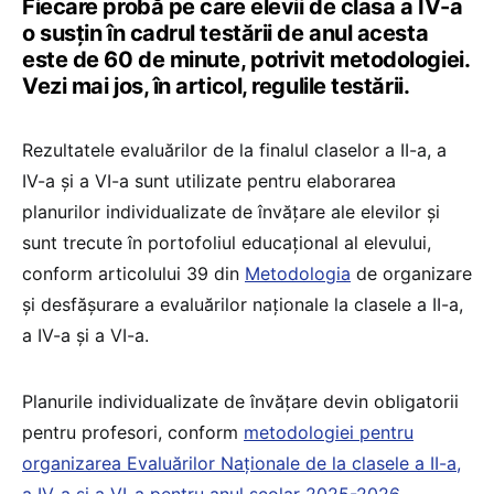
Fiecare probă pe care elevii de clasa a IV-a
o susțin în cadrul testării de anul acesta
este de 60 de minute, potrivit metodologiei.
Vezi mai jos, în articol, regulile testării.
Rezultatele evaluărilor de la finalul claselor a II-a, a
IV-a și a VI-a sunt utilizate pentru elaborarea
planurilor individualizate de învățare ale elevilor și
sunt trecute în portofoliul educațional al elevului,
conform articolului 39 din
Metodologia
de organizare
și desfășurare a evaluărilor naționale la clasele a II-a,
a IV-a și a VI-a.
Planurile individualizate de învățare devin obligatorii
pentru profesori, conform
metodologiei pentru
organizarea Evaluărilor Naționale de la clasele a II-a,
a IV-a și a VI-a pentru anul școlar 2025-2026
.