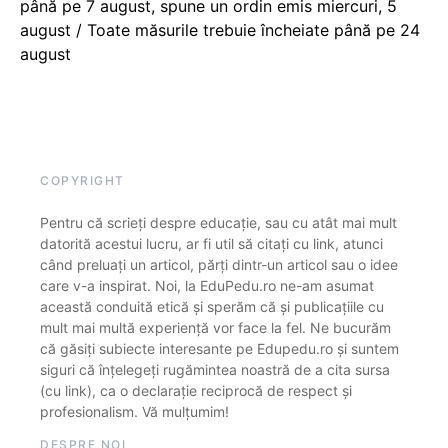
până pe 7 august, spune un ordin emis miercuri, 5
august / Toate măsurile trebuie încheiate până pe 24
august
COPYRIGHT
Pentru că scrieți despre educație, sau cu atât mai mult
datorită acestui lucru, ar fi util să citați cu link, atunci
când preluați un articol, părți dintr-un articol sau o idee
care v-a inspirat. Noi, la EduPedu.ro ne-am asumat
această conduită etică și sperăm că și publicațiile cu
mult mai multă experiență vor face la fel. Ne bucurăm
că găsiți subiecte interesante pe Edupedu.ro și suntem
siguri că înțelegeți rugămintea noastră de a cita sursa
(cu link), ca o declarație reciprocă de respect și
profesionalism. Vă mulțumim!
DESPRE NOI