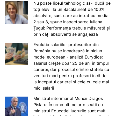
Nu poate liceul tehnologic să-i ducă pe
toți elevii la un Bacalaureat de 100%
absolvire, sunt care au intrat cu media
2 sau 3, spune inspectoarea Iuliana
Țugui: Performanța trebuie măsurată și
prin câți absolvenți se angajează
Evoluția salariilor profesorilor din
România nu se încadrează în niciun
model european - analiză Eurydice:
salariul crește doar 25 de ani în timpul
carierei, dar procesul e între statele cu
venituri mari pentru profesori încă de
la începutul carierei și cele cu cele mai
mici salarii
Ministrul interimar al Muncii Dragos
Pîslaru: În urma ultimelor discuții cu
ministrul Educației lucrurile sunt mult