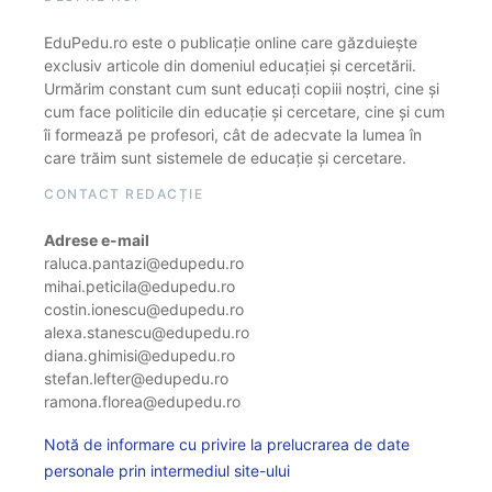
EduPedu.ro este o publicație online care găzduiește
exclusiv articole din domeniul educației și cercetării.
Urmărim constant cum sunt educați copiii noștri, cine și
cum face politicile din educație și cercetare, cine și cum
îi formează pe profesori, cât de adecvate la lumea în
care trăim sunt sistemele de educație și cercetare.
CONTACT REDACȚIE
Adrese e-mail
raluca.pantazi@edupedu.ro
mihai.peticila@edupedu.ro
costin.ionescu@edupedu.ro
alexa.stanescu@edupedu.ro
diana.ghimisi@edupedu.ro
stefan.lefter@edupedu.ro
ramona.florea@edupedu.ro
Notă de informare cu privire la prelucrarea de date
personale prin intermediul site-ului