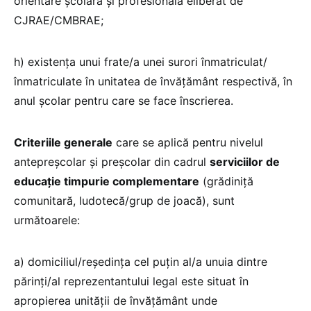
orientare școlară și profesională eliberat de
CJRAE/CMBRAE;
h) existența unui frate/a unei surori înmatriculat/
înmatriculate în unitatea de învățământ respectivă, în
anul școlar pentru care se face înscrierea.
Criteriile generale
care se aplică pentru nivelul
antepreșcolar și preșcolar din cadrul
serviciilor de
educație timpurie complementare
(grădiniță
comunitară, ludotecă/grup de joacă), sunt
următoarele:
a) domiciliul/reședința cel puțin al/a unuia dintre
părinți/al reprezentantului legal este situat în
apropierea unității de învățământ unde