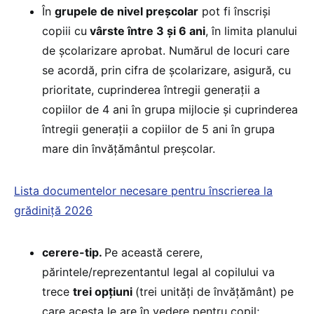
În
grupele de nivel preșcolar
pot fi înscriși
copiii cu
vârste între 3 și 6 ani
, în limita planului
de școlarizare aprobat. Numărul de locuri care
se acordă, prin cifra de școlarizare, asigură, cu
prioritate, cuprinderea întregii generații a
copiilor de 4 ani în grupa mijlocie și cuprinderea
întregii generații a copiilor de 5 ani în grupa
mare din învățământul preșcolar.
Lista documentelor necesare pentru înscrierea la
grădiniță 2026
cerere-tip.
Pe această cerere,
părintele/reprezentantul legal al copilului va
trece
trei opțiuni
(trei unități de învățământ) pe
care acesta le are în vedere pentru copil;