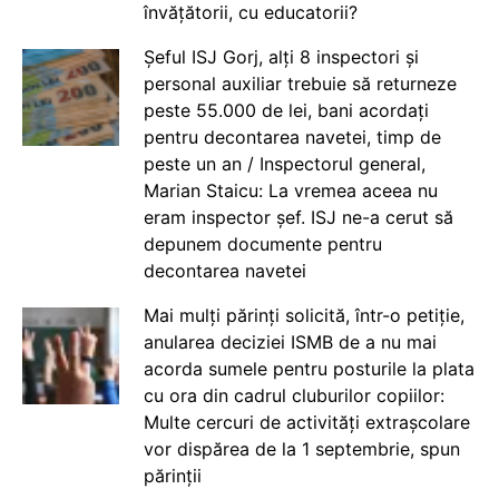
învățătorii, cu educatorii?
Șeful ISJ Gorj, alți 8 inspectori și
personal auxiliar trebuie să returneze
peste 55.000 de lei, bani acordați
pentru decontarea navetei, timp de
peste un an / Inspectorul general,
Marian Staicu: La vremea aceea nu
eram inspector șef. ISJ ne-a cerut să
depunem documente pentru
decontarea navetei
Mai mulți părinți solicită, într-o petiție,
anularea deciziei ISMB de a nu mai
acorda sumele pentru posturile la plata
cu ora din cadrul cluburilor copiilor:
Multe cercuri de activități extrașcolare
vor dispărea de la 1 septembrie, spun
părinții