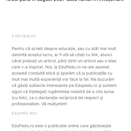
COPYRIGHT
Pentru că scrieți despre educație, sau cu atât mai mult
datorită acestui lucru, ar fi util să citați cu link, atunci
când preluați un articol, părți dintr-un articol sau o idee
care v-a inspirat. Noi, la EduPedu.ro ne-am asumat
această conduită etică și sperăm că și publicațiile cu
mult mai multă experiență vor face la fel. Ne bucurăm
că găsiți subiecte interesante pe Edupedu.ro și suntem
siguri că înțelegeți rugămintea noastră de a cita sursa
(cu link), ca o declarație reciprocă de respect și
profesionalism. Vă mulțumim!
DESPRE NOI
EduPedu.ro este o publicație online care găzduiește