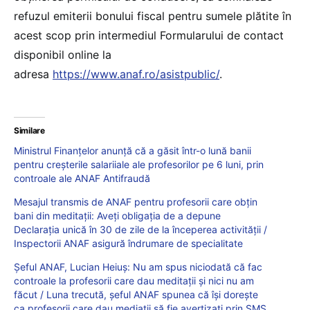
refuzul emiterii bonului fiscal pentru sumele plătite în
acest scop prin intermediul Formularului de contact
disponibil online la
adresa
https://www.anaf.ro/asistpublic/
.
Similare
Ministrul Finanțelor anunță că a găsit într-o lună banii
pentru creșterile salariiale ale profesorilor pe 6 luni, prin
controale ale ANAF Antifraudă
Mesajul transmis de ANAF pentru profesorii care obțin
bani din meditații: Aveți obligația de a depune
Declarația unică în 30 de zile de la începerea activității /
Inspectorii ANAF asigură îndrumare de specialitate
Șeful ANAF, Lucian Heiuș: Nu am spus niciodată că fac
controale la profesorii care dau meditații și nici nu am
făcut / Luna trecută, șeful ANAF spunea că își dorește
ca profesorii care dau mediații să fie avertizați prin SMS