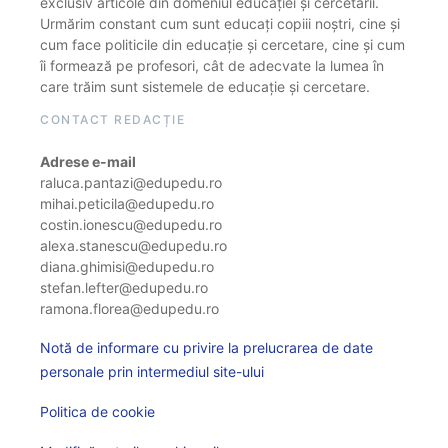
exclusiv articole din domeniul educației și cercetării.
Urmărim constant cum sunt educați copiii noștri, cine și
cum face politicile din educație și cercetare, cine și cum
îi formează pe profesori, cât de adecvate la lumea în
care trăim sunt sistemele de educație și cercetare.
CONTACT REDACȚIE
Adrese e-mail
raluca.pantazi@edupedu.ro
mihai.peticila@edupedu.ro
costin.ionescu@edupedu.ro
alexa.stanescu@edupedu.ro
diana.ghimisi@edupedu.ro
stefan.lefter@edupedu.ro
ramona.florea@edupedu.ro
Notă de informare cu privire la prelucrarea de date
personale prin intermediul site-ului
Politica de cookie