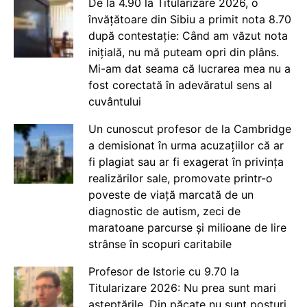
De la 4.90 la Titularizare 2026, o
învățătoare din Sibiu a primit nota 8.70
după contestație: Când am văzut nota
inițială, nu mă puteam opri din plâns.
Mi-am dat seama că lucrarea mea nu a
fost corectată în adevăratul sens al
cuvântului
Un cunoscut profesor de la Cambridge
a demisionat în urma acuzațiilor că ar
fi plagiat sau ar fi exagerat în privința
realizărilor sale, promovate printr-o
poveste de viață marcată de un
diagnostic de autism, zeci de
maratoane parcurse și milioane de lire
strânse în scopuri caritabile
Profesor de Istorie cu 9.70 la
Titularizare 2026: Nu prea sunt mari
așteptările. Din păcate nu sunt posturi