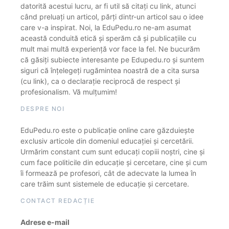
datorită acestui lucru, ar fi util să citați cu link, atunci
când preluați un articol, părți dintr-un articol sau o idee
care v-a inspirat. Noi, la EduPedu.ro ne-am asumat
această conduită etică și sperăm că și publicațiile cu
mult mai multă experiență vor face la fel. Ne bucurăm
că găsiți subiecte interesante pe Edupedu.ro și suntem
siguri că înțelegeți rugămintea noastră de a cita sursa
(cu link), ca o declarație reciprocă de respect și
profesionalism. Vă mulțumim!
DESPRE NOI
EduPedu.ro este o publicație online care găzduiește
exclusiv articole din domeniul educației și cercetării.
Urmărim constant cum sunt educați copiii noștri, cine și
cum face politicile din educație și cercetare, cine și cum
îi formează pe profesori, cât de adecvate la lumea în
care trăim sunt sistemele de educație și cercetare.
CONTACT REDACȚIE
Adrese e-mail