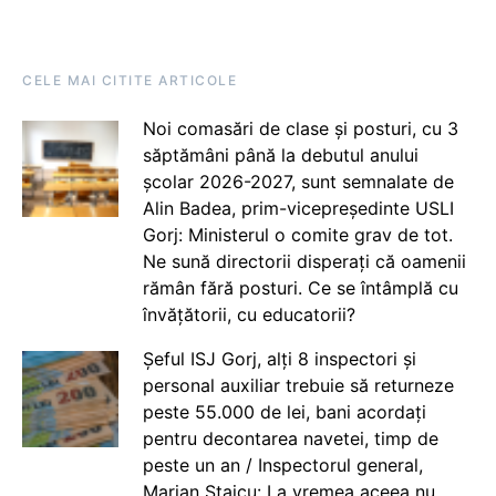
CELE MAI CITITE ARTICOLE
Noi comasări de clase și posturi, cu 3
săptămâni până la debutul anului
școlar 2026-2027, sunt semnalate de
Alin Badea, prim-vicepreședinte USLI
Gorj: Ministerul o comite grav de tot.
Ne sună directorii disperați că oamenii
rămân fără posturi. Ce se întâmplă cu
învățătorii, cu educatorii?
Șeful ISJ Gorj, alți 8 inspectori și
personal auxiliar trebuie să returneze
peste 55.000 de lei, bani acordați
pentru decontarea navetei, timp de
peste un an / Inspectorul general,
Marian Staicu: La vremea aceea nu