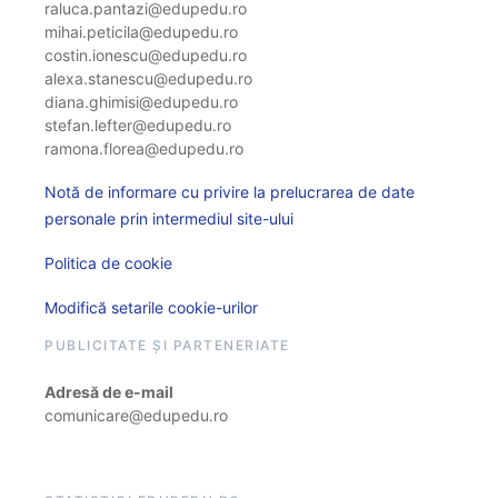
raluca.pantazi@edupedu.ro
mihai.peticila@edupedu.ro
costin.ionescu@edupedu.ro
alexa.stanescu@edupedu.ro
diana.ghimisi@edupedu.ro
stefan.lefter@edupedu.ro
ramona.florea@edupedu.ro
Notă de informare cu privire la prelucrarea de date
personale prin intermediul site-ului
Politica de cookie
Modifică setarile cookie-urilor
PUBLICITATE ȘI PARTENERIATE
Adresă de e-mail
comunicare@edupedu.ro