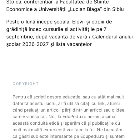
Stoica, conferențiar la Facultatea de Științe
Economice a Universității „Lucian Blaga” din Sibiu
Peste o lună începe școala. Elevii și copiii de
grădiniță încep cursurile și activitățile pe 7
septembrie, după vacanța de vară / Calendarul anului
școlar 2026-2027 și lista vacanțelor
COPYRIGHT
Pentru că scrieți despre educație, sau cu atât mai mult
datorită acestui lucru, ar fi util să citați cu link, atunci
când preluați un articol, părți dintr-un articol sau o idee
care v-a inspirat. Noi, la EduPedu.ro ne-am asumat
această conduită etică și sperăm că și publicațiile cu
mult mai multă experiență vor face la fel. Ne bucurăm
că găsiți subiecte interesante pe Edupedu.ro și suntem