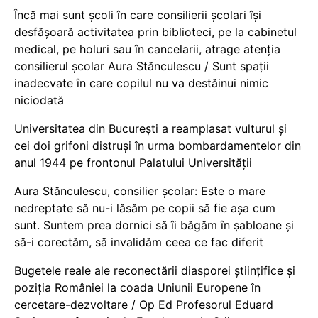
Încă mai sunt școli în care consilierii școlari își
desfășoară activitatea prin biblioteci, pe la cabinetul
medical, pe holuri sau în cancelarii, atrage atenția
consilierul școlar Aura Stănculescu / Sunt spații
inadecvate în care copilul nu va destăinui nimic
niciodată
Universitatea din București a reamplasat vulturul și
cei doi grifoni distruși în urma bombardamentelor din
anul 1944 pe frontonul Palatului Universității
Aura Stănculescu, consilier școlar: Este o mare
nedreptate să nu-i lăsăm pe copii să fie așa cum
sunt. Suntem prea dornici să îi băgăm în șabloane și
să-i corectăm, să invalidăm ceea ce fac diferit
Bugetele reale ale reconectării diasporei științifice și
poziția României la coada Uniunii Europene în
cercetare-dezvoltare / Op Ed Profesorul Eduard