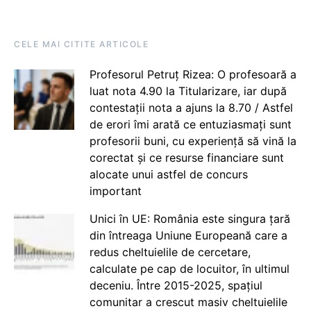
CELE MAI CITITE ARTICOLE
Profesorul Petruț Rizea: O profesoară a
luat nota 4.90 la Titularizare, iar după
contestații nota a ajuns la 8.70 / Astfel
de erori îmi arată ce entuziasmați sunt
profesorii buni, cu experiență să vină la
corectat și ce resurse financiare sunt
alocate unui astfel de concurs
important
Unici în UE: România este singura țară
din întreaga Uniune Europeană care a
redus cheltuielile de cercetare,
calculate pe cap de locuitor, în ultimul
deceniu. Între 2015-2025, spațiul
comunitar a crescut masiv cheltuielile