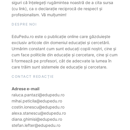
siguri că înțelegeți rugămintea noastră de a cita sursa
(cu link), ca o declarație reciprocă de respect și
profesionalism. Vă mulțumim!
DESPRE NOI
EduPedu.ro este o publicație online care găzduiește
exclusiv articole din domeniul educației și cercetării.
Urmărim constant cum sunt educați copiii noștri, cine și
cum face politicile din educație și cercetare, cine și cum
îi formează pe profesori, cât de adecvate la lumea în
care trăim sunt sistemele de educație și cercetare.
CONTACT REDACȚIE
Adrese e-mail
raluca.pantazi@edupedu.ro
mihai.peticila@edupedu.ro
costin.ionescu@edupedu.ro
alexa.stanescu@edupedu.ro
diana.ghimisi@edupedu.ro
stefan.lefter@edupedu.ro