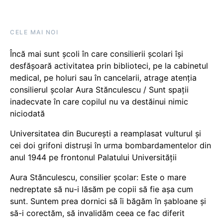
CELE MAI NOI
Încă mai sunt școli în care consilierii școlari își
desfășoară activitatea prin biblioteci, pe la cabinetul
medical, pe holuri sau în cancelarii, atrage atenția
consilierul școlar Aura Stănculescu / Sunt spații
inadecvate în care copilul nu va destăinui nimic
niciodată
Universitatea din București a reamplasat vulturul și
cei doi grifoni distruși în urma bombardamentelor din
anul 1944 pe frontonul Palatului Universității
Aura Stănculescu, consilier școlar: Este o mare
nedreptate să nu-i lăsăm pe copii să fie așa cum
sunt. Suntem prea dornici să îi băgăm în șabloane și
să-i corectăm, să invalidăm ceea ce fac diferit