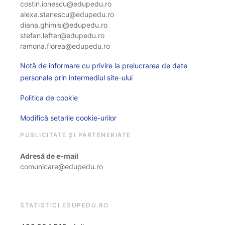
costin.ionescu@edupedu.ro
alexa.stanescu@edupedu.ro
diana.ghimisi@edupedu.ro
stefan.lefter@edupedu.ro
ramona.florea@edupedu.ro
Notă de informare cu privire la prelucrarea de date
personale prin intermediul site-ului
Politica de cookie
Modifică setarile cookie-urilor
PUBLICITATE ȘI PARTENERIATE
Adresă de e-mail
comunicare@edupedu.ro
STATISTICI EDUPEDU.RO