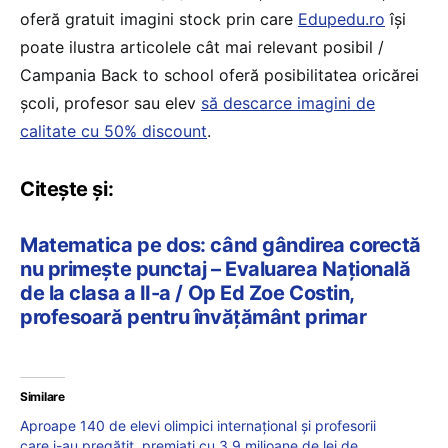
oferă gratuit imagini stock prin care
Edupedu.ro
îşi
poate ilustra articolele cât mai relevant posibil /
Campania Back to school oferă posibilitatea oricărei
școli, profesor sau elev
să descarce imagini de
calitate cu 50% discount
.
Citește și:
Matematica pe dos: când gândirea corectă
nu primește punctaj – Evaluarea Națională
de la clasa a II-a / Op Ed Zoe Costin,
profesoară pentru învățământ primar
Similare
Aproape 140 de elevi olimpici internațional și profesorii
care i-au pregătit, premiați cu 3,9 milioane de lei de