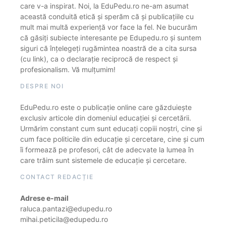
care v-a inspirat. Noi, la EduPedu.ro ne-am asumat
această conduită etică și sperăm că și publicațiile cu
mult mai multă experiență vor face la fel. Ne bucurăm
că găsiți subiecte interesante pe Edupedu.ro și suntem
siguri că înțelegeți rugămintea noastră de a cita sursa
(cu link), ca o declarație reciprocă de respect și
profesionalism. Vă mulțumim!
DESPRE NOI
EduPedu.ro este o publicație online care găzduiește
exclusiv articole din domeniul educației și cercetării.
Urmărim constant cum sunt educați copiii noștri, cine și
cum face politicile din educație și cercetare, cine și cum
îi formează pe profesori, cât de adecvate la lumea în
care trăim sunt sistemele de educație și cercetare.
CONTACT REDACȚIE
Adrese e-mail
raluca.pantazi@edupedu.ro
mihai.peticila@edupedu.ro