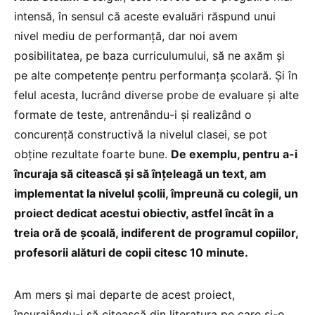
intensă, în sensul că aceste evaluări răspund unui
nivel mediu de performanță, dar noi avem
posibilitatea, pe baza curriculumului, să ne axăm și
pe alte competențe pentru performanța școlară. Și în
felul acesta, lucrând diverse probe de evaluare și alte
formate de teste, antrenându-i și realizând o
concurență constructivă la nivelul clasei, se pot
obține rezultate foarte bune.
De exemplu, pentru a-i
încuraja să citească și să înțeleagă un text, am
implementat la nivelul școlii, împreună cu colegii, un
proiect dedicat acestui obiectiv, astfel încât în a
treia oră de școală, indiferent de programul copiilor,
profesorii alături de copii citesc 10 minute.
Am mers și mai departe de acest proiect,
încurajându-i să citească din literatura pe care și-o