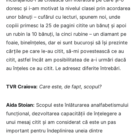
doresc și i-am motivat la nivelul clasei prin acordarea
unor bănuți – cufărul cu lecturi, spunem noi, unde
copiii primesc la 25 de pagini citite un bănuț și apoi
un rubin la 10 bănuți, la cinci rubine – un diamant pe
foaie, bineînțeles, dar ei sunt bucuroși să își prezinte
cărțile pe care le-au citit, să-mi povestească ce au
citit, astfel încât am posibilitatea de a-i urmări dacă
au înțeles ce au citit. Le adresez diferite întrebări.
TVR Craiova:
Care este, de fapt, scopul?
Aida Stoian:
Scopul este înlăturarea analfabetismului
funcțional, dezvoltarea capacității de înțelegere a
unui mesaj citit și am considerat că este un pas
important pentru îndeplinirea uneia dintre