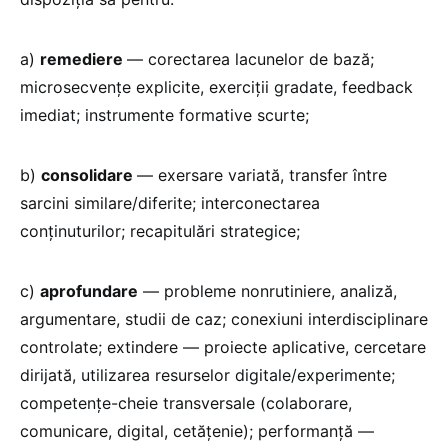
a)
remediere
— corectarea lacunelor de bază;
microsecvențe explicite, exerciții gradate, feedback
imediat; instrumente formative scurte;
b)
consolidare
— exersare variată, transfer între
sarcini similare/diferite; interconectarea
conținuturilor; recapitulări strategice;
c)
aprofundare
— probleme nonrutiniere, analiză,
argumentare, studii de caz; conexiuni interdisciplinare
controlate; extindere — proiecte aplicative, cercetare
dirijată, utilizarea resurselor digitale/experimente;
competențe-cheie transversale (colaborare,
comunicare, digital, cetățenie); performanță —