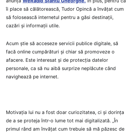
anunță
WeRadio Sfântu Gheorghe.
În plus, pentru că
îi place să călătorească, Tudor Opincă a învățat cum
să folosească internetul pentru a găsi destinații,
cazări și informații utile.
Acum ştie să acceseze servicii publice digitale, să
facă online cumpărături şi chiar să promoveze o
afacere. Este interesat şi de protecţia datelor
personale, ca să nu aibă surprize neplăcute când
navighează pe internet.
Motivația lui nu a fost doar curiozitatea, ci și dorința
de a se proteja într-o lume tot mai digitalizată. „În
primul rând am învățat cum trebuie să mă păzesc de