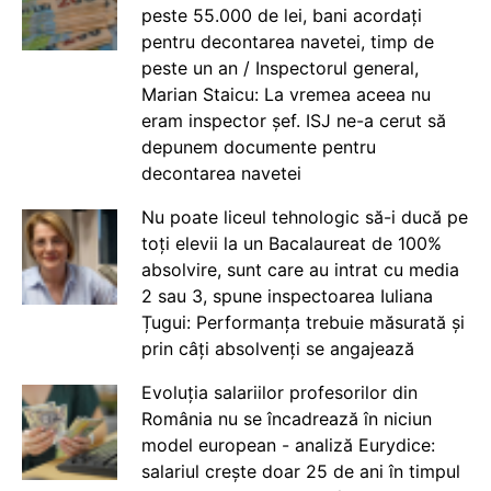
peste 55.000 de lei, bani acordați
pentru decontarea navetei, timp de
peste un an / Inspectorul general,
Marian Staicu: La vremea aceea nu
eram inspector șef. ISJ ne-a cerut să
depunem documente pentru
decontarea navetei
Nu poate liceul tehnologic să-i ducă pe
toți elevii la un Bacalaureat de 100%
absolvire, sunt care au intrat cu media
2 sau 3, spune inspectoarea Iuliana
Țugui: Performanța trebuie măsurată și
prin câți absolvenți se angajează
Evoluția salariilor profesorilor din
România nu se încadrează în niciun
model european - analiză Eurydice:
salariul crește doar 25 de ani în timpul