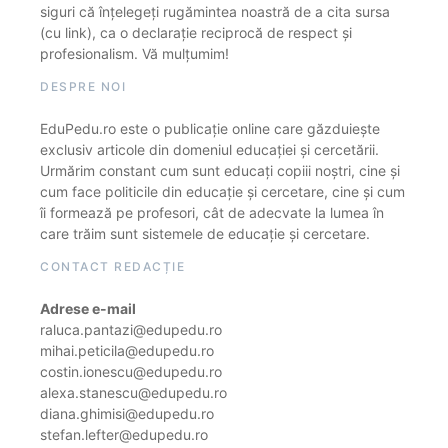
siguri că înțelegeți rugămintea noastră de a cita sursa
(cu link), ca o declarație reciprocă de respect și
profesionalism. Vă mulțumim!
DESPRE NOI
EduPedu.ro este o publicație online care găzduiește
exclusiv articole din domeniul educației și cercetării.
Urmărim constant cum sunt educați copiii noștri, cine și
cum face politicile din educație și cercetare, cine și cum
îi formează pe profesori, cât de adecvate la lumea în
care trăim sunt sistemele de educație și cercetare.
CONTACT REDACȚIE
Adrese e-mail
raluca.pantazi@edupedu.ro
mihai.peticila@edupedu.ro
costin.ionescu@edupedu.ro
alexa.stanescu@edupedu.ro
diana.ghimisi@edupedu.ro
stefan.lefter@edupedu.ro