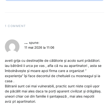
1 COMMENT
...
spune:
11 mai 2026 la 11:06
aveti grija cu destinațiile de călătorie și acolo sunt prădători.
iau bătrânii ii urca pe vas , afla că nu au apartinatori , asta se
îmbolnăvește și moare apoi firma care a organizat ”
experiența” își face decontul de cheltuieli cu mosneagul și ia
casa .
Bătranii sunt cei mai vulnerabili, practic sunt niste copii ușor
de păcălit mai ales daca te porți aparent civilizat și drăgălaș.
uneori chiar cei din familie ii șantajează , mai ales nepotii
aviz pt apartinatori.