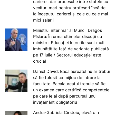
carierei, dar procesul e între statele cu
venituri mari pentru profesori încă de
la începutul carierei și cele cu cele mai
mici salarii
Ministrul interimar al Muncii Dragos
Pîslaru: În urma ultimelor discuții cu
ministrul Educației lucrurile sunt mult
îmbunătățite față de varianta publicată
pe 17 iulie / Sectorul educației este
crucial
Daniel David: Bacalaureatul nu ar trebui
să fie folosit ca mijloc de intrare la
facultate. Bacalaureatul trebuie să fie
un examen care certifică competențele
pe care le ai după parcursul unui
învățământ obligatoriu
Andra-Gabriela Cîrstoiu, elevă din