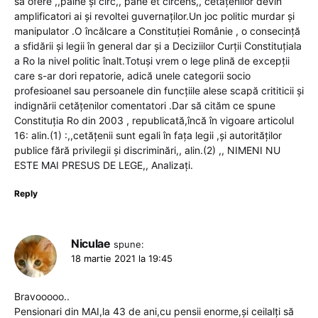
să ofere ,,pâine și circ,, pane et circens,, cetățenilor devin
amplificatori ai și revoltei guvernaților.Un joc politic murdar și
manipulator .O încălcare a Constituției Românie , o consecință
a sfidării și legii în general dar și a Deciziilor Curții Constituțiala
a Ro la nivel politic înalt.Totuși vrem o lege plină de excepții
care s-ar dori repatorie, adică unele categorii socio
profesioanel sau persoanele din funcțiile alese scapă crititicii și
indignării cetățenilor comentatori .Dar să cităm ce spune
Constituția Ro din 2003 , republicată,încă în vigoare articolul
16: alin.(1) :,,cetățenii sunt egali în fața legii ,și autorităților
publice fără privilegii și discriminări,, alin.(2) ,, NIMENI NU
ESTE MAI PRESUS DE LEGE,, Analizați.
Reply
Niculae
spune:
18 martie 2021 la 19:45
Bravooooo..
Pensionari din MAI,la 43 de ani,cu pensii enorme,și ceilalți să