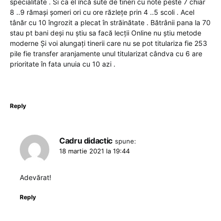
specialitate . Si ca el încă sute de tineri cu note peste 7 chiar
8 ..9 rămași șomeri ori cu ore răzlețe prin 4 ..5 scoli . Acel
tânăr cu 10 îngrozit a plecat în străinătate . Bătrânii pana la 70
stau pt bani deși nu știu sa facă lecții Online nu știu metode
moderne Și voi alungați tinerii care nu se pot titulariza fie 253
pile fie transfer aranjamente unul titularizat cândva cu 6 are
prioritate în fata unuia cu 10 azi .
Reply
Cadru didactic
spune:
18 martie 2021 la 19:44
Adevărat!
Reply