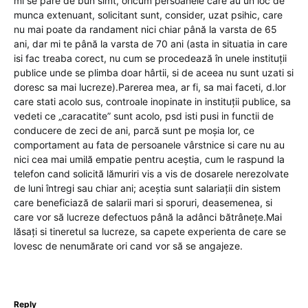
mi se pare de bun simt, oricum persoanele care au un loc de
munca extenuant, solicitant sunt, consider, uzat psihic, care
nu mai poate da randament nici chiar până la varsta de 65
ani, dar mi te până la varsta de 70 ani (asta in situatia in care
isi fac treaba corect, nu cum se procedează în unele instituții
publice unde se plimba doar hârtii, si de aceea nu sunt uzati si
doresc sa mai lucreze).Parerea mea, ar fi, sa mai faceti, d.lor
care stati acolo sus, controale inopinate in instituții publice, sa
vedeti ce „caracatite” sunt acolo, psd isti pusi in functii de
conducere de zeci de ani, parcă sunt pe moșia lor, ce
comportament au fata de persoanele vârstnice si care nu au
nici cea mai umilă empatie pentru aceștia, cum le raspund la
telefon cand solicită lămuriri vis a vis de dosarele nerezolvate
de luni întregi sau chiar ani; aceștia sunt salariații din sistem
care beneficiază de salarii mari si sporuri, deasemenea, si
care vor să lucreze defectuos până la adânci bătrânețe.Mai
lăsați si tineretul sa lucreze, sa capete experienta de care se
lovesc de nenumărate ori cand vor să se angajeze.
Reply