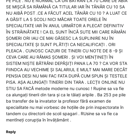
PE PILE . NU E NORMAL CA UN BĂTRÂN LA 70 CARE DE ABIA
SE MIȘCĂ SA RĂMÂNĂ CA TITULAR IAR ÎN TÂNĂR CU 10 SA
NU AIBĂ POST .CE A FĂCUT ACEL TÂNĂR CU 10 ? A LUAT CE
A GĂSIT LA 5 SCOLI NICI MĂCAR TOATE ORELE ÎN
SPECIALITATE IAR ÎN ANUL URMĂTOR A PLECAT DEFINITIV
ÎN STRĂINĂTATE ! CA EL SUNT ÎNCĂ SUTE MII CARE RĂMÂN
ȘOMERI ORI IAU CE MAI GĂSESC LA SUPLINIRE NU ÎN
SPECIALITATE ȘI SUNT PLĂTIȚI CA NECALIFICAȚI . ORI
PLEACA . CUNOSC CAZURI DE TINERI CU NOTE DE 8 -9 ȘI
CEVA CARE AU RĂMAS ȘOMERI . ȘI VOI MENȚINEȚI ÎN
SISTEM NIȘTE BĂTRÂNI DEPĂȘIȚI PANA LA 70 ? CA VOR STA
FIINDCA AU VECHIME ȘI SALARIUL E MULT MAI MARE DECÂT
PENSIA DESI NU MAI FAC FATA DUPĂ CUM SPUN ȘI TESTELE
PISA. AȘA ALUNGAȚI TINERII DIN TARA . LECȚII ONLINE NU
STIU SA FACĂ metode moderne nu cunosc ! Rușine sa va fie
ca alungați tinerii din tara și ca le tăiați aripile . Ba 253 pe pile
ba transfer de la invatator la profesor fără examen de
specialitate nu mai vorbesc de hoțiile de prin inspectorate în
tandem cu directorii de scoli spagari . RUsine sa va fie ca
mentîneți corupția în învățământ .
Reply