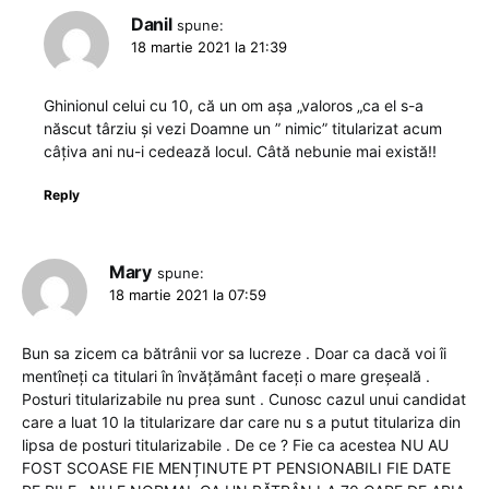
Danil
spune:
18 martie 2021 la 21:39
Ghinionul celui cu 10, că un om așa „valoros „ca el s-a
născut târziu și vezi Doamne un ” nimic” titularizat acum
câțiva ani nu-i cedează locul. Câtă nebunie mai există!!
Reply
Mary
spune:
18 martie 2021 la 07:59
Bun sa zicem ca bătrânii vor sa lucreze . Doar ca dacă voi îi
mentîneți ca titulari în învățământ faceți o mare greșeală .
Posturi titularizabile nu prea sunt . Cunosc cazul unui candidat
care a luat 10 la titularizare dar care nu s a putut titulariza din
lipsa de posturi titularizabile . De ce ? Fie ca acestea NU AU
FOST SCOASE FIE MENȚINUTE PT PENSIONABILI FIE DATE