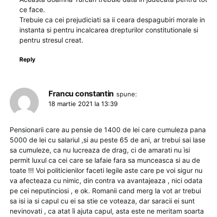
ce face.
Trebuie ca cei prejudiciati sa ii ceara despagubiri morale in
instanta si pentru incalcarea drepturilor constitutionale si
pentru stresul creat.
Reply
Francu constantin
spune:
18 martie 2021 la 13:39
Pensionarii care au pensie de 1400 de lei care cumuleza pana
5000 de lei cu salariul ,si au peste 65 de ani, ar trebui sai lase
sa cumuleze, ca nu lucreaza de drag, ci de amarati nu ìsi
permit luxul ca cei care se lafaie fara sa munceasca si au de
toate !!! Voi politicienilor faceti legile aste care pe voi sigur nu
va afecteaza cu nimic, din contra va avantajeaza , nici odata
pe cei neputinciosi , e ok. Romanii cand merg la vot ar trebui
sa isi ia si capul cu ei sa stie ce voteaza, dar saracii ei sunt
nevinovati , ca atat îi ajuta capul, asta este ne meritam soarta