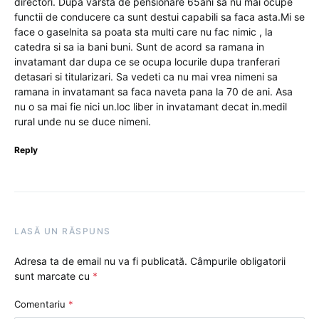
directori. Dupa varsta de pensionare 65ani sa nu mai ocupe
functii de conducere ca sunt destui capabili sa faca asta.Mi se
face o gaselnita sa poata sta multi care nu fac nimic , la
catedra si sa ia bani buni. Sunt de acord sa ramana in
invatamant dar dupa ce se ocupa locurile dupa tranferari
detasari si titularizari. Sa vedeti ca nu mai vrea nimeni sa
ramana in invatamant sa faca naveta pana la 70 de ani. Asa
nu o sa mai fie nici un.loc liber in invatamant decat in.medil
rural unde nu se duce nimeni.
Reply
LASĂ UN RĂSPUNS
Adresa ta de email nu va fi publicată.
Câmpurile obligatorii
sunt marcate cu
*
Comentariu
*