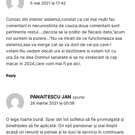
5 mai 2021 la 17:42
Cunosc din interior sistemul,constat ca cei mai multi fac
comentarii in necunostinta de cauza,doua comentarii sunt
pertinente restul…,decizia se ia politic de fiecare data,”acum
noi suntem la putere…”Nu va mirati de ce functioneaza asa
sistemul,asa va merge cat se va dorii de cei pe care-i
votam.Nu vedem decat ura si dezbinare si votam tot cu
ura.Sa ne dea Domnul sanatate si sa ne vindecam la cap
macar in 2024,care vom mai fi pe aici.
Reply
PANAITESCU JAN
spune:
26 martie 2021 la 00:09
O lege foarte bună. Sper din tot sufletul să fie promulgată și
bineînțeles să fie aplicată. Ori ești pensionar și stai liniștit
acasă ori renunți la pensie și te duci la serviciu în continuare.