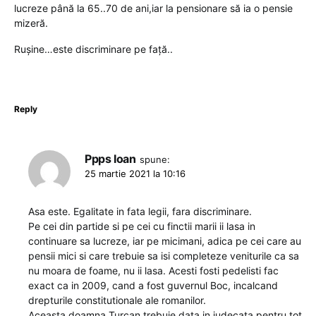
lucreze până la 65..70 de ani,iar la pensionare să ia o pensie
mizeră.
Rușine…este discriminare pe față..
Reply
Ppps Ioan
spune:
25 martie 2021 la 10:16
Asa este. Egalitate in fata legii, fara discriminare.
Pe cei din partide si pe cei cu finctii marii ii lasa in
continuare sa lucreze, iar pe micimani, adica pe cei care au
pensii mici si care trebuie sa isi completeze veniturile ca sa
nu moara de foame, nu ii lasa. Acesti fosti pedelisti fac
exact ca in 2009, cand a fost guvernul Boc, incalcand
drepturile constitutionale ale romanilor.
Aceasta doamna Turcan trebuie data in judecata pentru tot