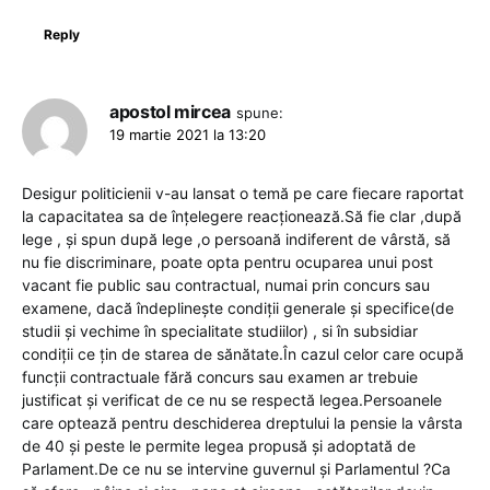
Reply
apostol mircea
spune:
19 martie 2021 la 13:20
Desigur politicienii v-au lansat o temă pe care fiecare raportat
la capacitatea sa de înțelegere reacționează.Să fie clar ,după
lege , și spun după lege ,o persoană indiferent de vârstă, să
nu fie discriminare, poate opta pentru ocuparea unui post
vacant fie public sau contractual, numai prin concurs sau
examene, dacă îndeplinește condiții generale și specifice(de
studii și vechime în specialitate studiilor) , si în subsidiar
condiții ce țin de starea de sănătate.În cazul celor care ocupă
funcții contractuale fără concurs sau examen ar trebuie
justificat și verificat de ce nu se respectă legea.Persoanele
care optează pentru deschiderea dreptului la pensie la vârsta
de 40 și peste le permite legea propusă și adoptată de
Parlament.De ce nu se intervine guvernul și Parlamentul ?Ca