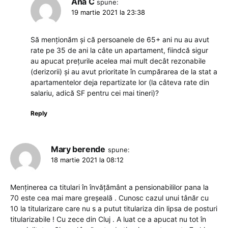
Ana C
spune:
19 martie 2021 la 23:38
Să menționăm și că persoanele de 65+ ani nu au avut
rate pe 35 de ani la câte un apartament, fiindcă sigur
au apucat prețurile acelea mai mult decât rezonabile
(derizorii) și au avut prioritate în cumpărarea de la stat a
apartamentelor deja repartizate lor (la câteva rate din
salariu, adică SF pentru cei mai tineri)?
Reply
Mary berende
spune:
18 martie 2021 la 08:12
Menținerea ca titulari în învățământ a pensionabililor pana la
70 este cea mai mare greșeală . Cunosc cazul unui tânăr cu
10 la titularizare care nu s a putut titulariza din lipsa de posturi
titularizabile ! Cu zece din Cluj . A luat ce a apucat nu tot în