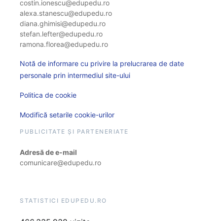
costin.ionescu@edupedu.ro
alexa.stanescu@edupedu.ro
diana.ghimisi@edupedu.ro
stefan.lefter@edupedu.ro
ramona.florea@edupedu.ro
Notă de informare cu privire la prelucrarea de date
personale prin intermediul site-ului
Politica de cookie
Modifică setarile cookie-urilor
PUBLICITATE ȘI PARTENERIATE
Adresă de e-mail
comunicare@edupedu.ro
STATISTICI EDUPEDU.RO