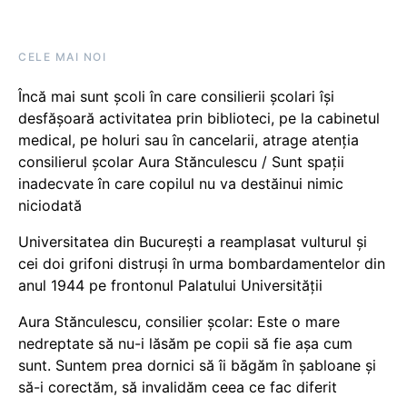
CELE MAI NOI
Încă mai sunt școli în care consilierii școlari își
desfășoară activitatea prin biblioteci, pe la cabinetul
medical, pe holuri sau în cancelarii, atrage atenția
consilierul școlar Aura Stănculescu / Sunt spații
inadecvate în care copilul nu va destăinui nimic
niciodată
Universitatea din București a reamplasat vulturul și
cei doi grifoni distruși în urma bombardamentelor din
anul 1944 pe frontonul Palatului Universității
Aura Stănculescu, consilier școlar: Este o mare
nedreptate să nu-i lăsăm pe copii să fie așa cum
sunt. Suntem prea dornici să îi băgăm în șabloane și
să-i corectăm, să invalidăm ceea ce fac diferit