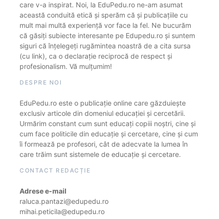
care v-a inspirat. Noi, la EduPedu.ro ne-am asumat
această conduită etică și sperăm că și publicațiile cu
mult mai multă experiență vor face la fel. Ne bucurăm
că găsiți subiecte interesante pe Edupedu.ro și suntem
siguri că înțelegeți rugămintea noastră de a cita sursa
(cu link), ca o declarație reciprocă de respect și
profesionalism. Vă mulțumim!
DESPRE NOI
EduPedu.ro este o publicație online care găzduiește
exclusiv articole din domeniul educației și cercetării.
Urmărim constant cum sunt educați copiii noștri, cine și
cum face politicile din educație și cercetare, cine și cum
îi formează pe profesori, cât de adecvate la lumea în
care trăim sunt sistemele de educație și cercetare.
CONTACT REDACȚIE
Adrese e-mail
raluca.pantazi@edupedu.ro
mihai.peticila@edupedu.ro