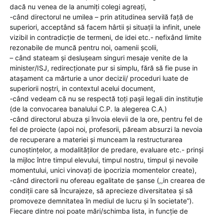
dacă nu venea de la anumiți colegi agreați,
-când directorul ne umilea – prin atitudinea servilă față de
superiori, acceptând să facem hârtii și situații la infinit, unele
vizibil in contradicție de termeni, de idei etc.- nefixând limite
rezonabile de muncă pentru noi, oamenii școlii,
– când stateam și deslușeam singuri mesaje venite de la
minister/ISJ, redirecționate pur si simplu, fără să fie puse in
atașament ca mărturie a unor decizii/ proceduri luate de
superiorii noștri, in contextul acelui document,
-când vedeam că nu se respectă toți pașii legali din instituție
(de la convocarea banalului C.P. la alegerea C.A.)
-când directorul abuza și învoia elevii de la ore, pentru fel de
fel de proiecte (apoi noi, profesorii, păream absurzi la nevoia
de recuperare a materiei și munceam la restructurarea
cunoștințelor, a modalităților de predare, evaluare etc.- prinși
la mijloc între timpul elevului, timpul nostru, timpul și nevoile
momentului, unici vinovați de ipocrizia momentelor create),
-când directorii nu ofereau egalitate de șanse (,,in crearea de
condiții care să încurajeze, să aprecieze diversitatea și să
promoveze demnitatea în mediul de lucru și în societate”).
Fiecare dintre noi poate mări/schimba lista, in funcție de