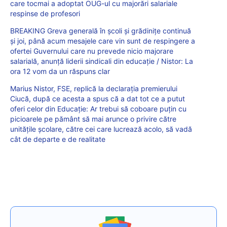
care tocmai a adoptat OUG-ul cu majorări salariale
respinse de profesori
BREAKING Greva generală în școli și grădinițe continuă
și joi, până acum mesajele care vin sunt de respingere a
ofertei Guvernului care nu prevede nicio majorare
salarială, anunță liderii sindicali din educație / Nistor: La
ora 12 vom da un răspuns clar
Marius Nistor, FSE, replică la declarația premierului
Ciucă, după ce acesta a spus că a dat tot ce a putut
oferi celor din Educație: Ar trebui să coboare puțin cu
picioarele pe pământ să mai arunce o privire către
unitățile școlare, către cei care lucrează acolo, să vadă
cât de departe e de realitate