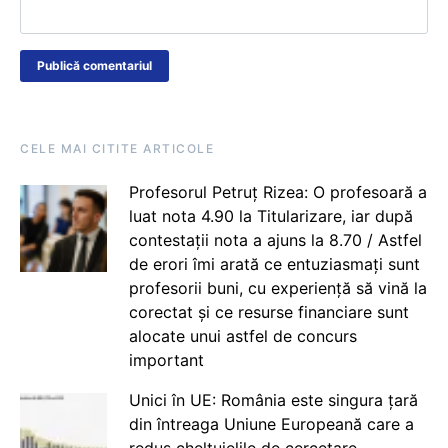
CELE MAI CITITE ARTICOLE
Profesorul Petruț Rizea: O profesoară a
luat nota 4.90 la Titularizare, iar după
contestații nota a ajuns la 8.70 / Astfel
de erori îmi arată ce entuziasmați sunt
profesorii buni, cu experiență să vină la
corectat și ce resurse financiare sunt
alocate unui astfel de concurs
important
Unici în UE: România este singura țară
din întreaga Uniune Europeană care a
redus cheltuielile de cercetare,