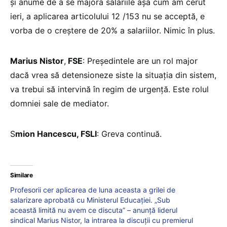
și anume de a se majora salariile așa cum am cerut
ieri, a aplicarea articolului 12 /153 nu se acceptă, e
vorba de o creștere de 20% a salariilor. Nimic în plus.
Marius Nistor
,
FSE
: Președintele are un rol major
dacă vrea să detensioneze siste la situația din sistem,
va trebui să intervină în regim de urgență. Este rolul
domniei sale de mediator.
S
mion Hancescu, FSLI
: Greva continuă.
Similare
Profesorii cer aplicarea de luna aceasta a grilei de
salarizare aprobată cu Ministerul Educației. „Sub
această limită nu avem ce discuta” – anunță liderul
sindical Marius Nistor, la intrarea la discuții cu premierul