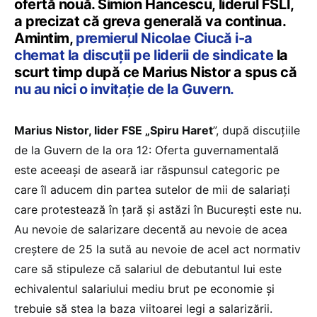
ofertă nouă. Simion Hancescu, liderul FSLI,
a precizat că greva generală va continua.
Amintim,
premierul Nicolae Ciucă i-a
chemat la discuții pe liderii de sindicate
la
scurt timp după ce Marius Nistor a spus că
nu au nici o invitație de la Guvern.
Marius Nistor, lider FSE „Spiru Haret
”, după discuțiile
de la Guvern de la ora 12: Oferta guvernamentală
este aceeași de aseară iar răspunsul categoric pe
care îl aducem din partea sutelor de mii de salariați
care protestează în țară și astăzi în București este nu.
Au nevoie de salarizare decentă au nevoie de acea
creștere de 25 la sută au nevoie de acel act normativ
care să stipuleze că salariul de debutantul lui este
echivalentul salariului mediu brut pe economie și
trebuie să stea la baza viitoarei legi a salarizării.