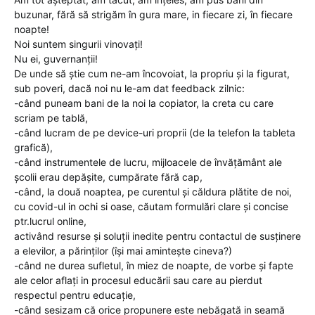
buzunar, fără să strigăm în gura mare, in fiecare zi, în fiecare
noapte!
Noi suntem singurii vinovați!
Nu ei, guvernanții!
De unde să știe cum ne-am încovoiat, la propriu și la figurat,
sub poveri, dacă noi nu le-am dat feedback zilnic:
-când puneam bani de la noi la copiator, la creta cu care
scriam pe tablă,
-când lucram de pe device-uri proprii (de la telefon la tableta
grafică),
-când instrumentele de lucru, mijloacele de învățământ ale
școlii erau depășite, cumpărate fără cap,
-când, la două noaptea, pe curentul și căldura plătite de noi,
cu covid-ul in ochi si oase, căutam formulări clare și concise
ptr.lucrul online,
activând resurse și soluții inedite pentru contactul de susținere
a elevilor, a părinților (își mai amintește cineva?)
-când ne durea sufletul, în miez de noapte, de vorbe și fapte
ale celor aflați in procesul educării sau care au pierdut
respectul pentru educație,
-când sesizam că orice propunere este nebăgată in seamă