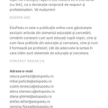
(cu link), ca o declarație reciprocă de respect și
profesionalism. Vă mulțumim!
DESPRE NOI
EduPedu.ro este o publicație online care găzduiește
exclusiv articole din domeniul educației și cercetării.
Urmărim constant cum sunt educați copiii noștri, cine și
cum face politicile din educație și cercetare, cine și cum
îi formează pe profesori, cât de adecvate la lumea în
care trăim sunt sistemele de educație și cercetare.
CONTACT REDACȚIE
Adrese e-mail
raluca.pantazi@edupedu.ro
mihai.peticila@edupedu.ro
costin.ionescu@edupedu.ro
alexa.stanescu@edupedu.ro
diana.ghimisi@edupedu.ro
stefan.lefter@edupedu.ro
ramona.florea@edupedu.ro