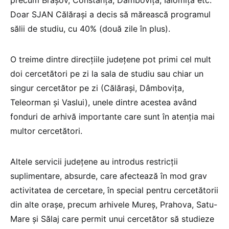
precum Brașov, Constanța, Dâmbovița, Ialomița etc.
Doar SJAN Călărași a decis să mărească programul
sălii de studiu, cu 40% (două zile în plus).
O treime dintre direcțiile județene pot primi cel mult
doi cercetători pe zi la sala de studiu sau chiar un
singur cercetător pe zi (Călărași, Dâmbovița,
Teleorman și Vaslui), unele dintre acestea având
fonduri de arhivă importante care sunt în atenția mai
multor cercetători.
Altele servicii județene au introdus restricții
suplimentare, absurde, care afectează în mod grav
activitatea de cercetare, în special pentru cercetătorii
din alte orașe, precum arhivele Mureș, Prahova, Satu-
Mare și Sălaj care permit unui cercetător să studieze