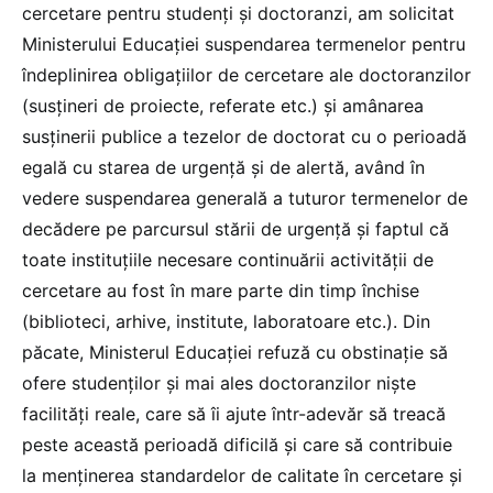
cercetare pentru studenți și doctoranzi, am solicitat
Ministerului Educației suspendarea termenelor pentru
îndeplinirea obligaţiilor de cercetare ale doctoranzilor
(susţineri de proiecte, referate etc.) şi amânarea
susţinerii publice a tezelor de doctorat cu o perioadă
egală cu starea de urgență și de alertă, având în
vedere suspendarea generală a tuturor termenelor de
decădere pe parcursul stării de urgență și faptul că
toate instituţiile necesare continuării activităţii de
cercetare au fost în mare parte din timp închise
(biblioteci, arhive, institute, laboratoare etc.). Din
păcate, Ministerul Educației refuză cu obstinație să
ofere studenților și mai ales doctoranzilor niște
facilități reale, care să îi ajute într-adevăr să treacă
peste această perioadă dificilă și care să contribuie
la menținerea standardelor de calitate în cercetare și