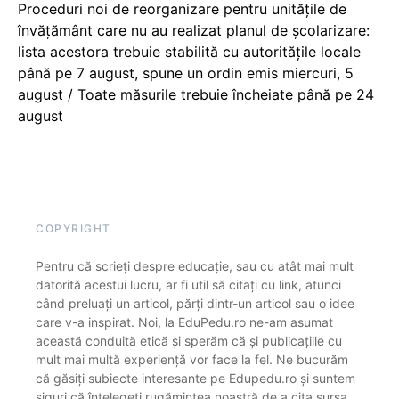
Proceduri noi de reorganizare pentru unitățile de
învățământ care nu au realizat planul de școlarizare:
lista acestora trebuie stabilită cu autoritățile locale
până pe 7 august, spune un ordin emis miercuri, 5
august / Toate măsurile trebuie încheiate până pe 24
august
COPYRIGHT
Pentru că scrieți despre educație, sau cu atât mai mult
datorită acestui lucru, ar fi util să citați cu link, atunci
când preluați un articol, părți dintr-un articol sau o idee
care v-a inspirat. Noi, la EduPedu.ro ne-am asumat
această conduită etică și sperăm că și publicațiile cu
mult mai multă experiență vor face la fel. Ne bucurăm
că găsiți subiecte interesante pe Edupedu.ro și suntem
siguri că înțelegeți rugămintea noastră de a cita sursa