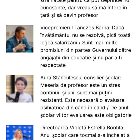
străinătate pentru că pot deprinde noi
cunoștințe, dar vreau să mă întorc în
țară și să devin profesor
Vicepremierul Tanczos Barna: Dacă
învățământul nu se rezolvă, pică toată
legea salarizării / Sunt mai multe
promisiuni din partea Guvernului către
angajații din educație și nu par a fi
respectate
Aura Stănculescu, consilier școlar:
Meseria de profesor este un stres
continuu și unii sunt mai puțini
rezistenți. Este necesară o evaluare
psihiatrică din când în când / De anul
școlar viitor evaluarea este obligatorie
Directoarea Violeta Estrella Bontilă:
Anul școlar care tocmai s-a încheiat a