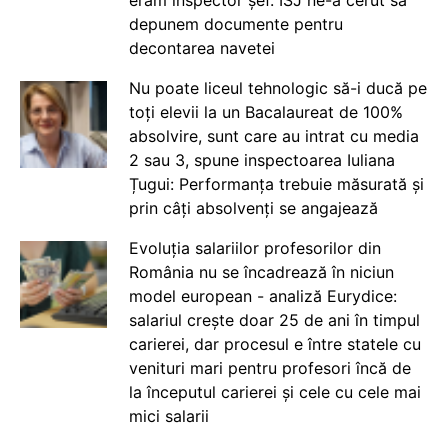
eram inspector șef. ISJ ne-a cerut să
depunem documente pentru
decontarea navetei
Nu poate liceul tehnologic să-i ducă pe
toți elevii la un Bacalaureat de 100%
absolvire, sunt care au intrat cu media
2 sau 3, spune inspectoarea Iuliana
Țugui: Performanța trebuie măsurată și
prin câți absolvenți se angajează
Evoluția salariilor profesorilor din
România nu se încadrează în niciun
model european - analiză Eurydice:
salariul crește doar 25 de ani în timpul
carierei, dar procesul e între statele cu
venituri mari pentru profesori încă de
la începutul carierei și cele cu cele mai
mici salarii