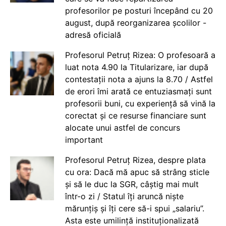
profesorilor pe posturi începând cu 20
august, după reorganizarea școlilor -
adresă oficială
Profesorul Petruț Rizea: O profesoară a
luat nota 4.90 la Titularizare, iar după
contestații nota a ajuns la 8.70 / Astfel
de erori îmi arată ce entuziasmați sunt
profesorii buni, cu experiență să vină la
corectat și ce resurse financiare sunt
alocate unui astfel de concurs
important
Profesorul Petruț Rizea, despre plata
cu ora: Dacă mă apuc să strâng sticle
și să le duc la SGR, câștig mai mult
într-o zi / Statul îți aruncă niște
mărunțiș și îți cere să-i spui „salariu”.
Asta este umilință instituționalizată