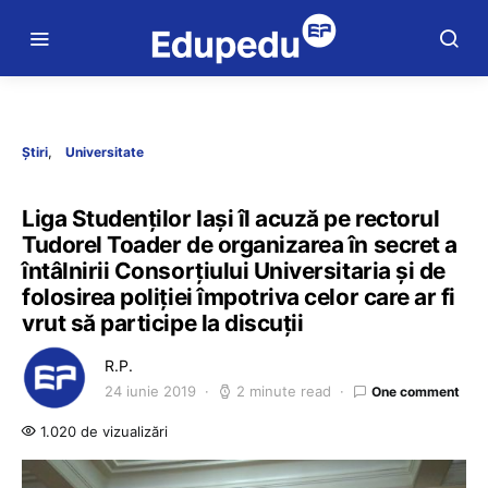
Știri
Universitate
Liga Studenților Iași îl acuză pe rectorul
Tudorel Toader de organizarea în secret a
întâlnirii Consorțiului Universitaria și de
folosirea poliției împotriva celor care ar fi
vrut să participe la discuții
R.P.
24 iunie 2019
2 minute read
One comment
1.020 de vizualizări