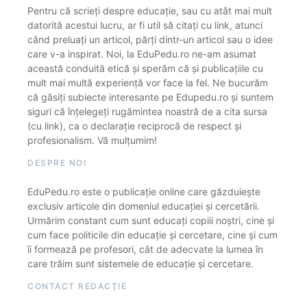
Pentru că scrieți despre educație, sau cu atât mai mult
datorită acestui lucru, ar fi util să citați cu link, atunci
când preluați un articol, părți dintr-un articol sau o idee
care v-a inspirat. Noi, la EduPedu.ro ne-am asumat
această conduită etică și sperăm că și publicațiile cu
mult mai multă experiență vor face la fel. Ne bucurăm
că găsiți subiecte interesante pe Edupedu.ro și suntem
siguri că înțelegeți rugămintea noastră de a cita sursa
(cu link), ca o declarație reciprocă de respect și
profesionalism. Vă mulțumim!
DESPRE NOI
EduPedu.ro este o publicație online care găzduiește
exclusiv articole din domeniul educației și cercetării.
Urmărim constant cum sunt educați copiii noștri, cine și
cum face politicile din educație și cercetare, cine și cum
îi formează pe profesori, cât de adecvate la lumea în
care trăim sunt sistemele de educație și cercetare.
CONTACT REDACȚIE