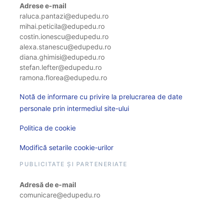
Adrese e-mail
raluca.pantazi@edupedu.ro
mihai.peticila@edupedu.ro
costin.ionescu@edupedu.ro
alexa.stanescu@edupedu.ro
diana.ghimisi@edupedu.ro
stefan.lefter@edupedu.ro
ramona.florea@edupedu.ro
Notă de informare cu privire la prelucrarea de date
personale prin intermediul site-ului
Politica de cookie
Modifică setarile cookie-urilor
PUBLICITATE ȘI PARTENERIATE
Adresă de e-mail
comunicare@edupedu.ro