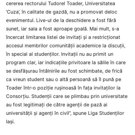
cererea rectorului Tudorel Toader, Universitatea
‘Cuza’, în calitate de gazdă, nu a promovat deloc
evenimentul. Live-ul de la deschidere a fost fără
sunet, iar sala a fost aproape goală. Mai mult, s-a
încercat limitarea listei de invitați și a restricționat
accesul membrilor comunității academice la discuții,
în special al studenților. Invitații nu au primit un
program clar, iar indicațiile privitoare la sălile în care
se desfășurau întâlnirile au fost schimbate, de frică
ca vreun student sau o altă persoană să îl pună pe
Toader într-o poziție rușinoasă în fața invitaților la
Consorțiu. Studenții care se plimbau prin universitate
au fost legitimați de către agenții de pază ai
universității și agenți în civil”, spune Liga Studenților
Iași.