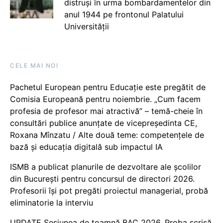
distruși în urma bombardamentelor din
anul 1944 pe frontonul Palatului
Universității
CELE MAI NOI
Pachetul European pentru Educație este pregătit de
Comisia Europeană pentru noiembrie. „Cum facem
profesia de profesor mai atractivă” – temă-cheie în
consultări publice anunțate de vicepreședinta CE,
Roxana Mînzatu / Alte două teme: competențele de
bază și educația digitală sub impactul IA
ISMB a publicat planurile de dezvoltare ale școlilor
din București pentru concursul de directori 2026.
Profesorii își pot pregăti proiectul managerial, probă
eliminatorie la interviu
UPDATE Sesiunea de toamnă BAC 2026. Proba scrisă