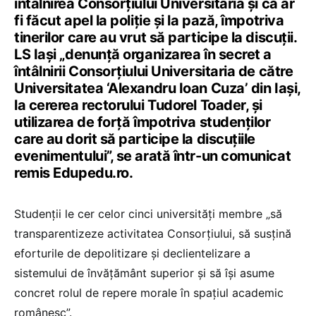
întâlnirea Consorțiului Universitaria și că ar
fi făcut apel la poliție și la pază, împotriva
tinerilor care au vrut să participe la discuții.
LS Iași „denunță organizarea în secret a
întâlnirii Consorțiului Universitaria de către
Universitatea ‘Alexandru Ioan Cuza’ din Iași,
la cererea rectorului Tudorel Toader, și
utilizarea de forță împotriva studenților
care au dorit să participe la discuțiile
evenimentului”, se arată într-un comunicat
remis Edupedu.ro.
Studenții le cer celor cinci universități membre „să
transparentizeze activitatea Consorțiului, să susțină
eforturile de depolitizare și declientelizare a
sistemului de învățământ superior și să își asume
concret rolul de repere morale în spațiul academic
românesc”.