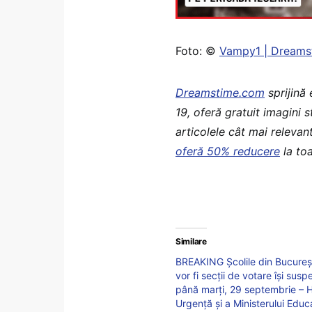
Foto: ©
Vampy1 | Dreams
Dreamstime.com
sprijină
19, oferă gratuit imagini 
articolele cât mai relevant
oferă 50% reducere
la toa
Similare
BREAKING Școlile din București
vor fi secții de votare își sus
până marți, 29 septembrie – Ho
Urgență și a Ministerului Educa