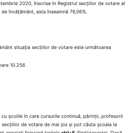
tembrie 2020, înscrise în Registrul secțiilor de votare al
ți de învățământ, asta înseamnă 76,06%.
ământ situația secțiilor de votare este următoarea
mare 10.256
 cu școlile în care cursurile continuă, părinții, profesorii
a secțiilor de votare de mai jos și pot căuta școala la
unt angajați folosind tastele
ctrl+F
(find/gasește). Dacă