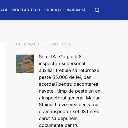
OALĂ
NEXTLAB.TECH
EDUCAȚIE FINANCIARĂ
CELE MAI CITITE ARTICOLE
Șeful ISJ Gorj, alți 8
inspectori și personal
auxiliar trebuie să returneze
peste 55.000 de lei, bani
acordați pentru decontarea
navetei, timp de peste un an
/ Inspectorul general, Marian
Staicu: La vremea aceea nu
eram inspector șef. ISJ ne-a
cerut să depunem
documente pentru