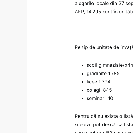
alegerile locale din 27 sep
AEP, 14.295 sunt în unită
Pe tip de unitate de învăț
școli gimnaziale/pri
grădinițe 1.785
licee 1.394
colegii 845
seminarii 10
Pentru că nu există o listă
și elevii pot descărca list
care sunt copiii/în care s