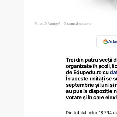
Foto: © Vampy1 | Dreamstime.com
Adau
Trei din patru secții 
organizate în școli, l
de Edupedu.ro cu
da
În aceste unități se s
septembrie și luni și
au pus la dispoziție ni
votare și în care elevi
Din totalul celor 18.794 d