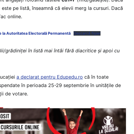
este pe listă, înseamnă că elevii merg la cursuri. Dacă
fac online.
de la Autoritatea Electorală Permanentă
Descarcă fișier
/grădiniței în listă mai întâi fără diacritice și apoi cu
ducației
a declarat pentru Edupedu.ro
că în toate
uspendate în perioada 25-29 septembrie în unitățile de
ii de votare.