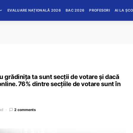
EVALUARE NAȚIONALĂ 2026
BAC 2026
PROFESORI
AI LA ȘC
 grădinița ta sunt secții de votare și dacă
 online. 76% dintre secțiile de votare sunt în
ad
2 comments