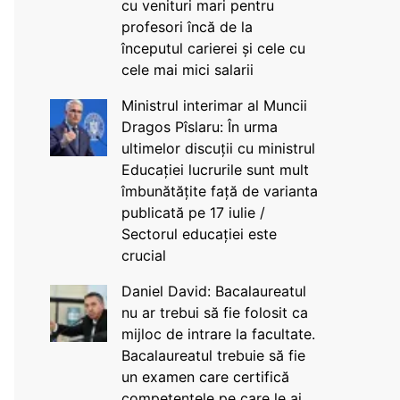
cu venituri mari pentru
profesori încă de la
începutul carierei și cele cu
cele mai mici salarii
Ministrul interimar al Muncii
Dragos Pîslaru: În urma
ultimelor discuții cu ministrul
Educației lucrurile sunt mult
îmbunătățite față de varianta
publicată pe 17 iulie /
Sectorul educației este
crucial
Daniel David: Bacalaureatul
nu ar trebui să fie folosit ca
mijloc de intrare la facultate.
Bacalaureatul trebuie să fie
un examen care certifică
competențele pe care le ai