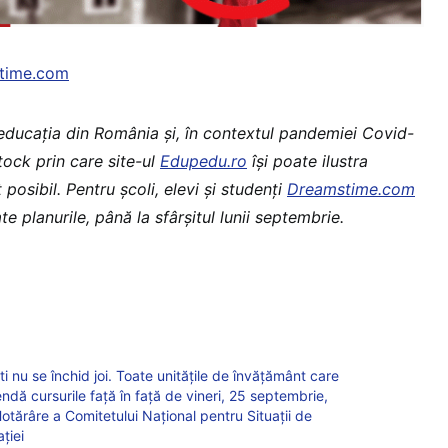
time.com
 educaţia din România şi, în contextul pandemiei Covid-
stock prin care site-ul
Edupedu.ro
îşi poate ilustra
 posibil. Pentru școli, elevi și studenți
Dreamstime.com
te planurile, până la sfârșitul lunii septembrie.
 nu se închid joi. Toate unitățile de învățământ care
pendă cursurile față în față de vineri, 25 septembrie,
tărâre a Comitetului Național pentru Situații de
ției