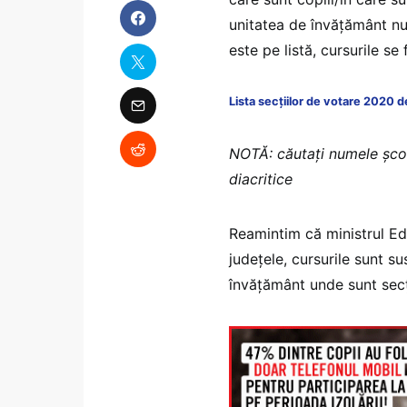
unitatea de învățământ nu 
este pe listă, cursurile se 
Lista secțiilor de votare 2020 
NOTĂ: căutați numele școlii
diacritice
Reamintim că ministrul E
județele, cursurile sunt s
învățământ unde sunt secț