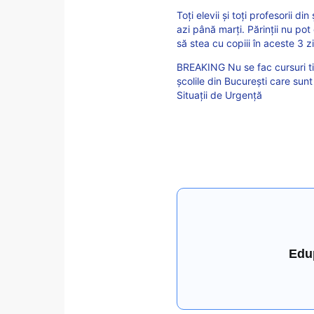
Toți elevii și toți profesorii di
azi până marți. Părinții nu pot
să stea cu copiii în aceste 3 zi
BREAKING Nu se fac cursuri ti
școlile din București care sun
Situații de Urgență
Edu