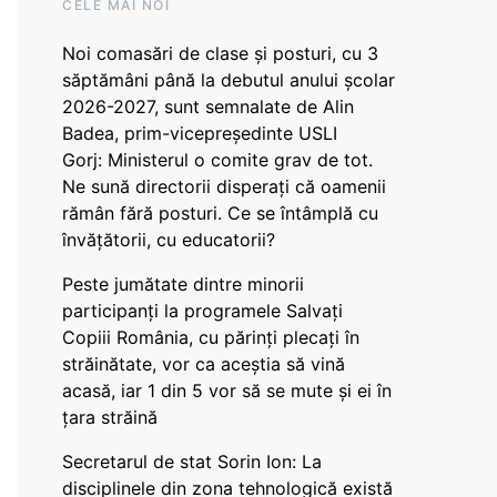
CELE MAI NOI
Noi comasări de clase și posturi, cu 3
săptămâni până la debutul anului școlar
2026-2027, sunt semnalate de Alin
Badea, prim-vicepreședinte USLI
Gorj: Ministerul o comite grav de tot.
Ne sună directorii disperați că oamenii
rămân fără posturi. Ce se întâmplă cu
învățătorii, cu educatorii?
Peste jumătate dintre minorii
participanți la programele Salvați
Copiii România, cu părinți plecați în
străinătate, vor ca aceștia să vină
acasă, iar 1 din 5 vor să se mute și ei în
țara străină
Secretarul de stat Sorin Ion: La
disciplinele din zona tehnologică există