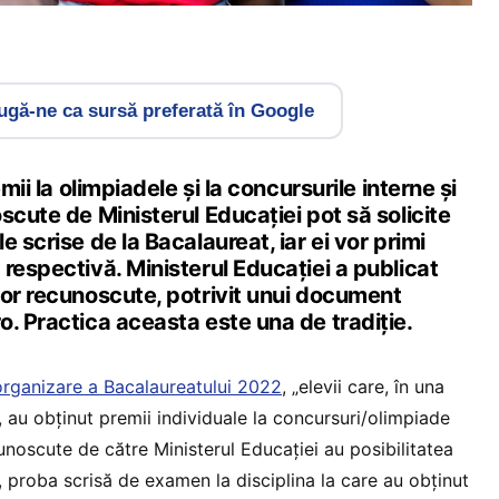
gă-ne ca sursă preferată în Google
emii la olimpiadele și la concursurile interne și
scute de Ministerul Educației pot să solicite
 scrise de la Bacalaureat, iar ei vor primi
respectivă. Ministerul Educației a publicat
lor recunoscute, potrivit unui document
. Practica aceasta este una de tradiție.
rganizare a Bacalaureatului 2022
, „elevii care, în una
a, au obținut premii individuale la concursuri/olimpiade
unoscute de către Ministerul Educației au posibilitatea
e, proba scrisă de examen la disciplina la care au obținut