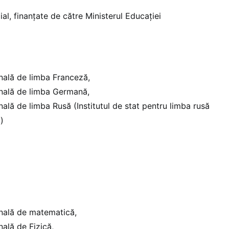
al, finanțate de către Ministerul Educației
nală de limba Franceză,
onală de limba Germană,
nală de limba Rusă (Institutul de stat pentru limba rusă
)
onală de matematică,
nală de Fizică,