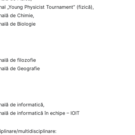
nal „Young Physicist Tournament” (fizică),
nală de Chimie,
nală de Biologie
nală de filozofie
nală de Geografie
nală de informatică,
nală de informatică în echipe – IOIT
iplinare/multidisciplinare: