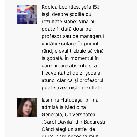
Rodica Leontieș, șefa ISJ
Iași, despre școlile cu
rezultate slabe: Vina nu
poate fi dată doar pe
profesor sau pe managerul
unității școlare. În primul
rând, elevul trebuie să vină
la școală. În momentul în
care nu are absențe și a
frecventat zi de zi școala,
atunci clar că și profesorul
poate avea niște rezultate
Iasmina Huțupașu, prima
admisă la Medicină
Generală, Universitatea
„Carol Davila” din București:
Când alegi un astfel de
drum, care necesită mult