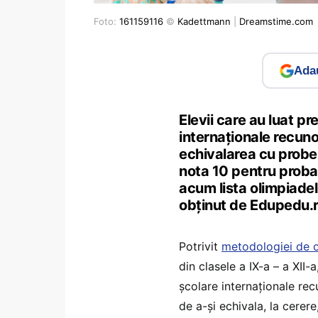
Foto:
161159116
©
Kadettmann
|
Dreamstime.com
Adau
Elevii care au luat pr
internaționale recuno
echivalarea cu probele
nota 10 pentru proba 
acum lista olimpiade
obținut de Edupedu.ro
Potrivit
metodologiei de o
din clasele a IX-a – a XII-
școlare internaționale rec
de a-și echivala, la cerer