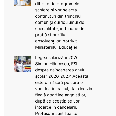
diferite de programele
școlare și vor selecta
conținuturi din trunchiul
comun și curriculumul de
specialitate, în funcție de
probă și profilul
absolvenților, potrivit
Ministerului Educației
Legea salarizării 2026.
Simion Hăncescu, FSLI,
despre neînceperea anului
școlar 2026-2027: Aceasta
este o măsură pe care o
vom lua în calcul, dar decizia
finală aparține angajaților,
după ce aceștia se vor
întoarce în cancelarii.
Profesorii sunt foarte