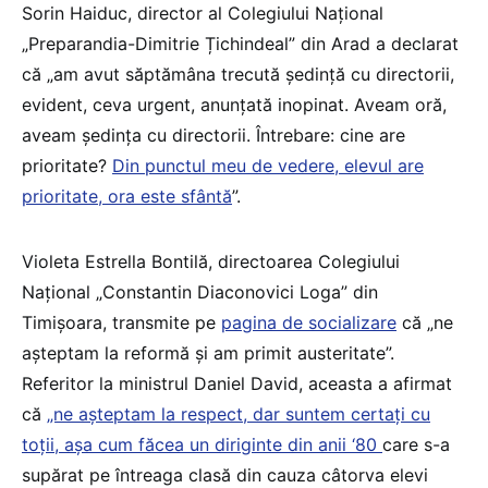
Sorin Haiduc, director al Colegiului Național
„Preparandia-Dimitrie Țichindeal” din Arad a declarat
că „am avut săptămâna trecută ședință cu directorii,
evident, ceva urgent, anunțată inopinat. Aveam oră,
aveam ședința cu directorii. Întrebare: cine are
prioritate?
Din punctul meu de vedere, elevul are
prioritate, ora este sfântă
”.
Violeta Estrella Bontilă, directoarea Colegiului
Național „Constantin Diaconovici Loga” din
Timișoara, transmite pe
pagina de socializare
că „ne
așteptam la reformă și am primit austeritate”.
Referitor la ministrul Daniel David, aceasta a afirmat
că
„ne așteptam la respect, dar suntem certați cu
toții, așa cum făcea un diriginte din anii ‘80
care s-a
supărat pe întreaga clasă din cauza câtorva elevi