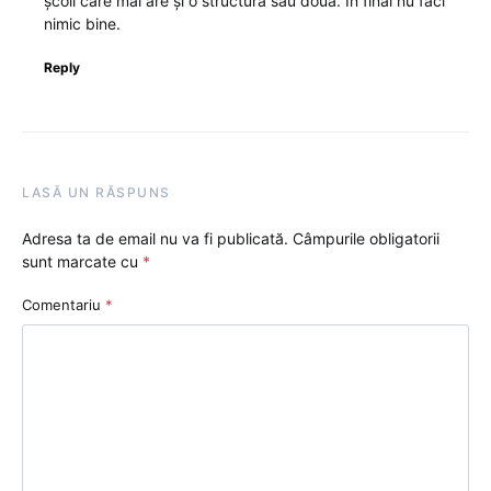
școli care mai are și o structură sau două. În final nu faci
nimic bine.
Reply
LASĂ UN RĂSPUNS
Adresa ta de email nu va fi publicată.
Câmpurile obligatorii
sunt marcate cu
*
Comentariu
*