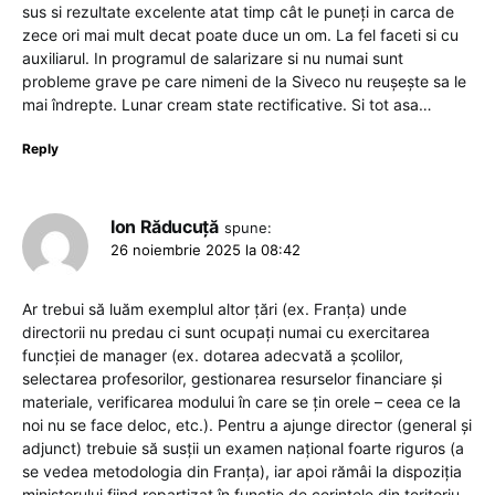
sus si rezultate excelente atat timp cât le puneți in carca de
zece ori mai mult decat poate duce un om. La fel faceti si cu
auxiliarul. In programul de salarizare si nu numai sunt
probleme grave pe care nimeni de la Siveco nu reușește sa le
mai îndrepte. Lunar cream state rectificative. Si tot asa…
Reply
Ion Răducuță
spune:
26 noiembrie 2025 la 08:42
Ar trebui să luăm exemplul altor țări (ex. Franța) unde
directorii nu predau ci sunt ocupați numai cu exercitarea
funcției de manager (ex. dotarea adecvată a școlilor,
selectarea profesorilor, gestionarea resurselor financiare și
materiale, verificarea modului în care se țin orele – ceea ce la
noi nu se face deloc, etc.). Pentru a ajunge director (general și
adjunct) trebuie să susții un examen național foarte riguros (a
se vedea metodologia din Franța), iar apoi rămâi la dispoziția
ministerului fiind repartizat în funcție de cerințele din teritoriu