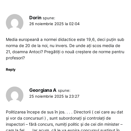
Dorin
spune:
26 noiembrie 2025 la 02:04
Media europeană a normei didactice este 19,6, deci puțin sub
norma de 20 de la noi, nu invers. De unde ați scos media de
21, doamna Antoci? Pregătiți o nouă creștere de norme pentru
profesori?
Reply
Georgiana A
spune:
25 noiembrie 2025 la 23:27
Politizarea începe de sus în jos. . . . Directorii ( cei care au dat
și vor da concursuri ) , sunt subordonați și controlați de
inspectori – fără concurs, numiți politic și de cei din minister –
cam la fel . . . Iar acum, că le va expira concursul susținut în