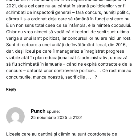
2021, deja cei care nu au cântat în strună politicienilor vor fi
schimbați de inspectorii generali – fără concurs, numiți politic,
cărora li s-a ordonat deja care să rămână în funcție și care nu.
E un non sens total ceea ce se întâmplă, e la mintea cocoșului.
Chiar nu vrea nimeni să vadă că directorii de școli sunt ultima
verigă a unui lamț politizat, iar concursul lor nu are nici un rost.
Sunt directoare a unei unități de învățământ liceal, din 2016,
dar, deși liceul pe care îl manageriez a înregistrat progrese
vizibile atât în plan educațional cât śi administrativ, urmează
să fiu schimbată în iamuarie – când ne expiră contractele de la
concurs – datoritâ unor controverse politice.. . . Ce rost mai au
concursurile, munca noastră, sacrificiile ,. . . ?
Reply
Punch
spune:
25 noiembrie 2025 la 21:01
Liceele care au cantină și cămin nu sunt coordonate de