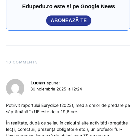
Edupedu.ro este și pe Google News
ABONEAZĂ-TE
10 COMMENTS
Lucian
spune:
30 noiembrie 2025 la 12:24
Potrivit raportului Eurydice (2023), media orelor de predare pe
săptămână în UE este de ≈ 19,6 ore.
În realitate, după ce se iau în calcul și alte activități (pregătire
lecții, corecturi, prezenţă obligatorie etc.), un profesor full-
time european lucrează de obicei cam 39 de ore pe