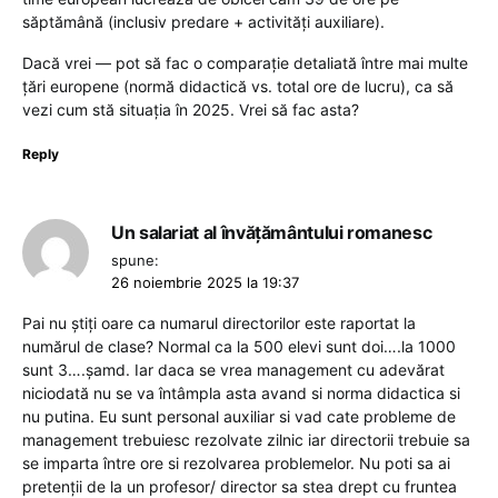
săptămână (inclusiv predare + activităţi auxiliare).
Dacă vrei — pot să fac o comparaţie detaliată între mai multe
ţări europene (normă didactică vs. total ore de lucru), ca să
vezi cum stă situaţia în 2025. Vrei să fac asta?
Reply
Un salariat al învățământului romanesc
spune:
26 noiembrie 2025 la 19:37
Pai nu știți oare ca numarul directorilor este raportat la
numărul de clase? Normal ca la 500 elevi sunt doi….la 1000
sunt 3….șamd. Iar daca se vrea management cu adevărat
niciodată nu se va întâmpla asta avand si norma didactica si
nu putina. Eu sunt personal auxiliar si vad cate probleme de
management trebuiesc rezolvate zilnic iar directorii trebuie sa
se imparta între ore si rezolvarea problemelor. Nu poti sa ai
pretenții de la un profesor/ director sa stea drept cu fruntea