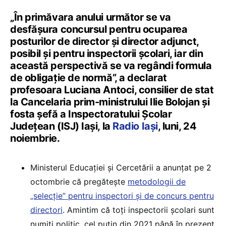
„În primăvara anului următor se va
desfășura concursul pentru ocuparea
posturilor de director și director adjunct,
posibil și pentru inspectorii școlari, iar din
această perspectivă se va regândi formula
de obligație de normă”, a declarat
profesoara Luciana Antoci, consilier de stat
la Cancelaria prim-ministrului Ilie Bolojan și
fosta șefă a Inspectoratului Școlar
Județean (ISJ) Iași, la
Radio Iași
, luni, 24
noiembrie.
Ministerul Educației și Cercetării a anunțat pe 2
octombrie că pregătește
metodologii de
„selecție” pentru inspectori și de concurs pentru
directori
. Amintim că toți inspectorii școlari sunt
numiți politic, cel puțin din 2021 până în prezent