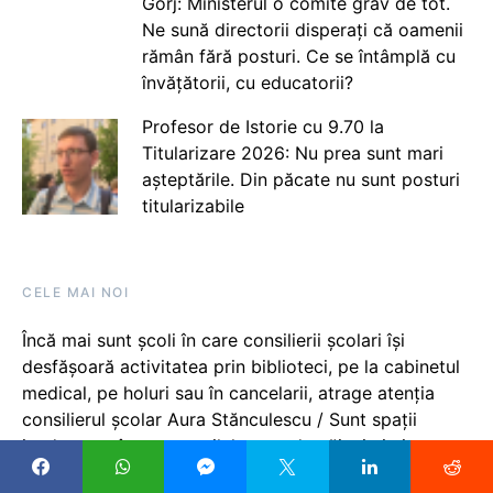
Gorj: Ministerul o comite grav de tot.
Ne sună directorii disperați că oamenii
rămân fără posturi. Ce se întâmplă cu
învățătorii, cu educatorii?
Profesor de Istorie cu 9.70 la
Titularizare 2026: Nu prea sunt mari
așteptările. Din păcate nu sunt posturi
titularizabile
CELE MAI NOI
Încă mai sunt școli în care consilierii școlari își
desfășoară activitatea prin biblioteci, pe la cabinetul
medical, pe holuri sau în cancelarii, atrage atenția
consilierul școlar Aura Stănculescu / Sunt spații
inadecvate în care copilul nu va destăinui nimic
niciodată