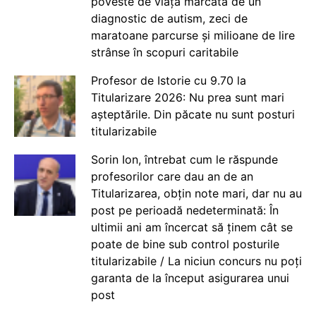
poveste de viață marcată de un
diagnostic de autism, zeci de
maratoane parcurse și milioane de lire
strânse în scopuri caritabile
Profesor de Istorie cu 9.70 la
Titularizare 2026: Nu prea sunt mari
așteptările. Din păcate nu sunt posturi
titularizabile
Sorin Ion, întrebat cum le răspunde
profesorilor care dau an de an
Titularizarea, obțin note mari, dar nu au
post pe perioadă nedeterminată: În
ultimii ani am încercat să ținem cât se
poate de bine sub control posturile
titularizabile / La niciun concurs nu poți
garanta de la început asigurarea unui
post