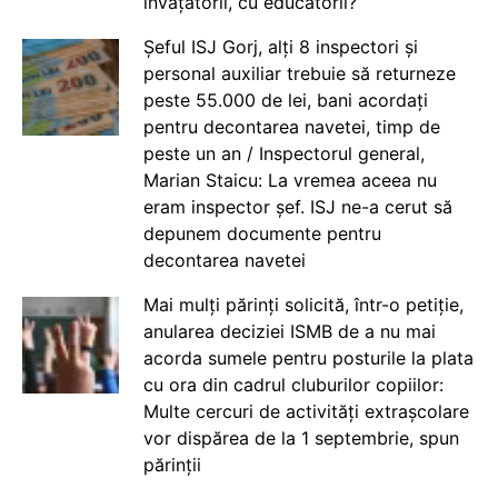
învățătorii, cu educatorii?
Șeful ISJ Gorj, alți 8 inspectori și
personal auxiliar trebuie să returneze
peste 55.000 de lei, bani acordați
pentru decontarea navetei, timp de
peste un an / Inspectorul general,
Marian Staicu: La vremea aceea nu
eram inspector șef. ISJ ne-a cerut să
depunem documente pentru
decontarea navetei
Mai mulți părinți solicită, într-o petiție,
anularea deciziei ISMB de a nu mai
acorda sumele pentru posturile la plata
cu ora din cadrul cluburilor copiilor:
Multe cercuri de activități extrașcolare
vor dispărea de la 1 septembrie, spun
părinții