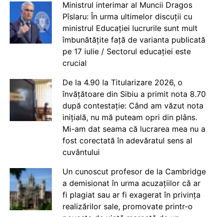
Ministrul interimar al Muncii Dragos
Pîslaru: În urma ultimelor discuții cu
ministrul Educației lucrurile sunt mult
îmbunătățite față de varianta publicată
pe 17 iulie / Sectorul educației este
crucial
De la 4.90 la Titularizare 2026, o
învățătoare din Sibiu a primit nota 8.70
după contestație: Când am văzut nota
inițială, nu mă puteam opri din plâns.
Mi-am dat seama că lucrarea mea nu a
fost corectată în adevăratul sens al
cuvântului
Un cunoscut profesor de la Cambridge
a demisionat în urma acuzațiilor că ar
fi plagiat sau ar fi exagerat în privința
realizărilor sale, promovate printr-o