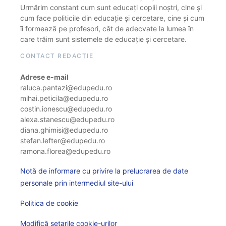
Urmărim constant cum sunt educați copiii noștri, cine și
cum face politicile din educație și cercetare, cine și cum
îi formează pe profesori, cât de adecvate la lumea în
care trăim sunt sistemele de educație și cercetare.
CONTACT REDACȚIE
Adrese e-mail
raluca.pantazi@edupedu.ro
mihai.peticila@edupedu.ro
costin.ionescu@edupedu.ro
alexa.stanescu@edupedu.ro
diana.ghimisi@edupedu.ro
stefan.lefter@edupedu.ro
ramona.florea@edupedu.ro
Notă de informare cu privire la prelucrarea de date
personale prin intermediul site-ului
Politica de cookie
Modifică setarile cookie-urilor