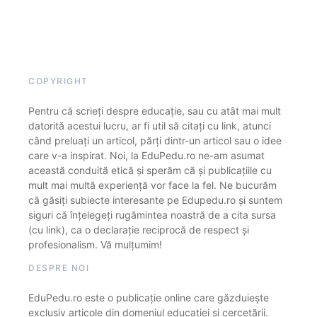
COPYRIGHT
Pentru că scrieți despre educație, sau cu atât mai mult
datorită acestui lucru, ar fi util să citați cu link, atunci
când preluați un articol, părți dintr-un articol sau o idee
care v-a inspirat. Noi, la EduPedu.ro ne-am asumat
această conduită etică și sperăm că și publicațiile cu
mult mai multă experiență vor face la fel. Ne bucurăm
că găsiți subiecte interesante pe Edupedu.ro și suntem
siguri că înțelegeți rugămintea noastră de a cita sursa
(cu link), ca o declarație reciprocă de respect și
profesionalism. Vă mulțumim!
DESPRE NOI
EduPedu.ro este o publicație online care găzduiește
exclusiv articole din domeniul educației și cercetării.