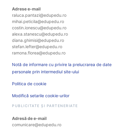
Adrese e-mail
raluca.pantazi@edupedu.ro
mihai.peticila@edupedu.ro
costin.ionescu@edupedu.ro
alexa.stanescu@edupedu.ro
diana.ghimisi@edupedu.ro
stefan.lefter@edupedu.ro
ramona.florea@edupedu.ro
Notă de informare cu privire la prelucrarea de date
personale prin intermediul site-ului
Politica de cookie
Modifică setarile cookie-urilor
PUBLICITATE ȘI PARTENERIATE
Adresă de e-mail
comunicare@edupedu.ro