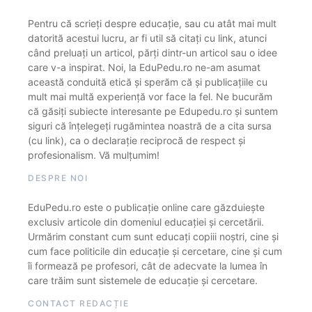
Pentru că scrieți despre educație, sau cu atât mai mult
datorită acestui lucru, ar fi util să citați cu link, atunci
când preluați un articol, părți dintr-un articol sau o idee
care v-a inspirat. Noi, la EduPedu.ro ne-am asumat
această conduită etică și sperăm că și publicațiile cu
mult mai multă experiență vor face la fel. Ne bucurăm
că găsiți subiecte interesante pe Edupedu.ro și suntem
siguri că înțelegeți rugămintea noastră de a cita sursa
(cu link), ca o declarație reciprocă de respect și
profesionalism. Vă mulțumim!
DESPRE NOI
EduPedu.ro este o publicație online care găzduiește
exclusiv articole din domeniul educației și cercetării.
Urmărim constant cum sunt educați copiii noștri, cine și
cum face politicile din educație și cercetare, cine și cum
îi formează pe profesori, cât de adecvate la lumea în
care trăim sunt sistemele de educație și cercetare.
CONTACT REDACȚIE