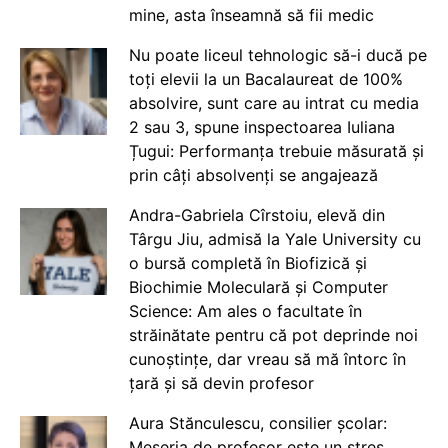
mine, asta înseamnă să fii medic
Nu poate liceul tehnologic să-i ducă pe
toți elevii la un Bacalaureat de 100%
absolvire, sunt care au intrat cu media
2 sau 3, spune inspectoarea Iuliana
Țugui: Performanța trebuie măsurată și
prin câți absolvenți se angajează
Andra-Gabriela Cîrstoiu, elevă din
Târgu Jiu, admisă la Yale University cu
o bursă completă în Biofizică și
Biochimie Moleculară și Computer
Science: Am ales o facultate în
străinătate pentru că pot deprinde noi
cunoștințe, dar vreau să mă întorc în
țară și să devin profesor
Aura Stănculescu, consilier școlar:
Meseria de profesor este un stres