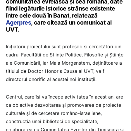
comunitatea evreiască şi cea română, date
fiind legăturile istorice strânse existente
între cele două în Banat, relatează
Agerpres
, care citează un comunicat al
UVT.
Inițiatorii proiectului sunt profesori şi cercetători din
cadrul Facultăţii de Ştiinţe Politice, Filosofie şi Ştiinţe
ale Comunicării, iar Maia Morgenstern, deţinătoare a
titlului de Doctor Honoris Causa al UVT, va fi
directorul onorific al acestei noi instituţii.
Centrul, care îşi va începe activitatea în acest an, are
ca obiective dezvoltarea şi promovarea de proiecte
culturale şi de cercetare româno-israeliene,
construcţia unei biblioteci de specialitate,
colaborarea cu Comunitatea Evreilor din Timişoara şi