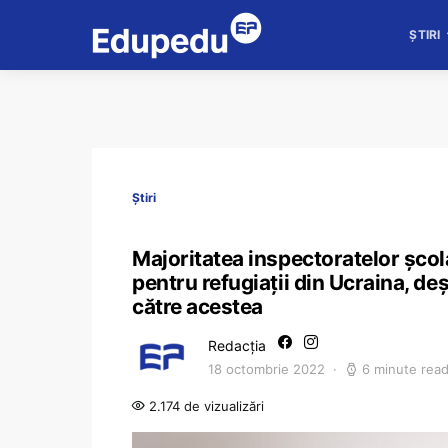
ȘTIRI
Știri
Majoritatea inspectoratelor șco
pentru refugiații din Ucraina, de
către acestea
Redacția
18 octombrie 2022
6 minute rea
2.174 de vizualizări