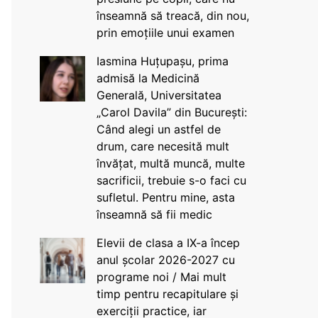
înseamnă să treacă, din nou,
prin emoțiile unui examen
Iasmina Huțupașu, prima
admisă la Medicină
Generală, Universitatea
„Carol Davila” din București:
Când alegi un astfel de
drum, care necesită mult
învățat, multă muncă, multe
sacrificii, trebuie s-o faci cu
sufletul. Pentru mine, asta
înseamnă să fii medic
Elevii de clasa a IX-a încep
anul școlar 2026-2027 cu
programe noi / Mai mult
timp pentru recapitulare și
exerciții practice, iar