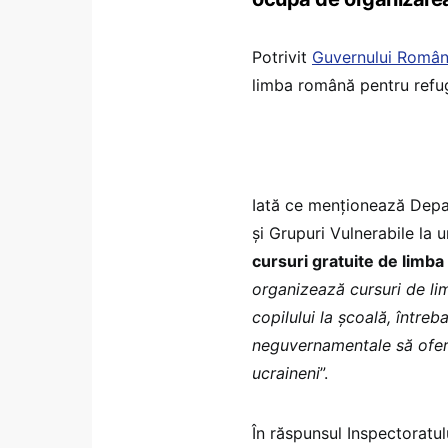
Potrivit
Guvernului Român
limba română pentru refugia
Iată ce menționează Depa
și Grupuri Vulnerabile la 
cursuri gratuite de limb
organizează cursuri de li
copilului la școală, întreb
neguvernamentale să ofere
ucraineni
”.
În răspunsul Inspectoratul