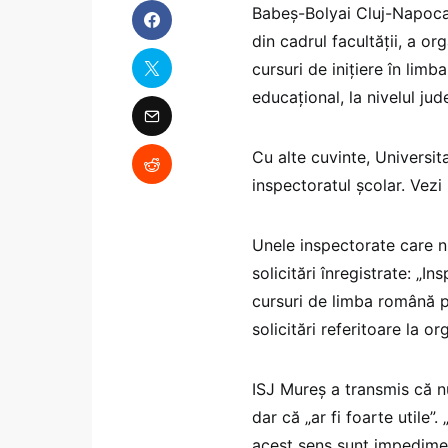
Babeș-Bolyai Cluj-Napoca,
din cadrul facultății, a o
cursuri de inițiere în limb
educațional, la nivelul jude
Cu alte cuvinte, Universit
inspectoratul școlar. Vezi 
Unele inspectorate care n
solicitări înregistrate: 
cursuri de limba română pe
solicitări referitoare la o
ISJ Mureș a transmis că n
dar că „ar fi foarte utile”
acest sens sunt impedimen