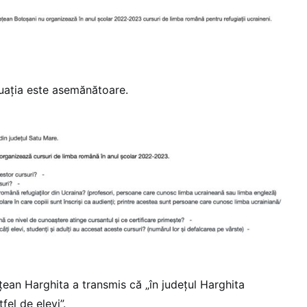
tuația este asemănătoare.
țean Harghita a transmis că „în județul Harghita
el de elevi”.