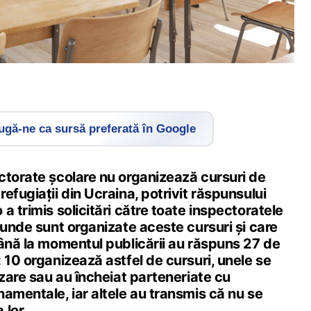
gă-ne ca sursă preferată în Google
ctorate școlare nu organizează cursuri de
efugiații din Ucraina, potrivit răspunsului
a trimis solicitări către toate inspectoratele
 unde sunt organizate aceste cursuri și care
Până la momentul publicării au răspuns 27 de
 10 organizează astfel de cursuri, unele se
izare sau au încheiat parteneriate cu
amentale, iar altele au transmis că nu se
 lor.