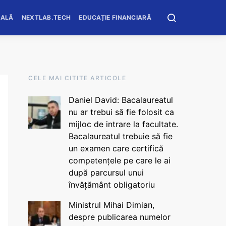
OALĂ
NEXTLAB.TECH
EDUCAȚIE FINANCIARĂ
CELE MAI CITITE ARTICOLE
Daniel David: Bacalaureatul
nu ar trebui să fie folosit ca
mijloc de intrare la facultate.
Bacalaureatul trebuie să fie
un examen care certifică
competențele pe care le ai
după parcursul unui
învățământ obligatoriu
Ministrul Mihai Dimian,
despre publicarea numelor