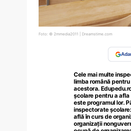
Foto: © 2mmedia2011 | Dreamstime.com
Adau
Cele mai multe inspe
limba română pentru r
acestora. Edupedu.ro 
școlare pentru a afla
este programul lor. 
inspectorate școlare:
află în curs de organ
organizații nonguvern
ocupă de organizarea