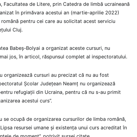
 Facultatea de Litere, prin Catedra de limbă ucraineană
rganizat în primăvara acestui an (martie-aprilie 2022)
a română pentru cei care au solicitat acest serviciu
țului Cluj.
atea Babeș-Bolyai a organizat aceste cursuri, nu
mai jos, în articol, răspunsul complet al inspectoratului.
u organizează cursuri au precizat că nu au fost
„Inspectoratul Școlar Județean Neamț nu organizează
ntru refugiații din Ucraina, pentru că nu s-au primit
rganizarea acestui curs”.
u se ocupă de organizarea cursurilor de limba română,
. „Lipsa resursei umane și existența unui curs acreditat în
tele de moment”, potrivit sursei citate.