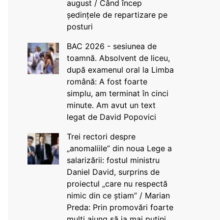
august / Când încep
ședințele de repartizare pe
posturi
BAC 2026 - sesiunea de
toamnă. Absolvent de liceu,
după examenul oral la Limba
română: A fost foarte
simplu, am terminat în cinci
minute. Am avut un text
legat de David Popovici
Trei rectori despre
„anomaliile” din noua Lege a
salarizării: fostul ministru
Daniel David, surprins de
proiectul „care nu respectă
nimic din ce știam” / Marian
Preda: Prin promovări foarte
mulți ajung să ia mai puțini