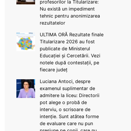
profesorilor la Titularizare:
Nu există un impediment
tehnic pentru anonimizarea
rezultatelor
ULTIMA ORĂ Rezultate finale
Titularizare 2026 au fost
publicate de Ministerul
Educației și Cercetării. Vezi
notele după contestații, pe
fiecare județ
Luciana Antoci, despre
examenul suplimentar de
admitere la liceu: Directorii
pot alege o probă de
interviu, o scrisoare de
intenție. Sunt atâtea forme
de evaluare care nu pun
presiune pe copii, care nu