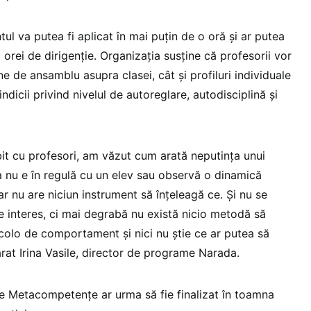
tul va putea fi aplicat în mai puțin de o oră și ar putea
ul orei de dirigenție. Organizația susține că profesorii vor
e de ansamblu asupra clasei, cât și profiluri individuale
 indicii privind nivelul de autoreglare, autodisciplină și
bit cu profesori, am văzut cum arată neputința unui
a nu e în regulă cu un elev sau observă o dinamică
ar nu are niciun instrument să înțeleagă ce. Și nu se
 interes, ci mai degrabă nu există nicio metodă să
colo de comportament și nici nu știe ce ar putea să
larat Irina Vasile, director de programe Narada.
 de Metacompetențe ar urma să fie finalizat în toamna