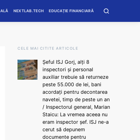
OALĂ
NEXTLAB.TECH
EDUCAȚIE FINANCIARĂ
CELE MAI CITITE ARTICOLE
Șeful ISJ Gorj, alți 8
inspectori și personal
auxiliar trebuie să returneze
peste 55.000 de lei, bani
acordați pentru decontarea
navetei, timp de peste un an
/ Inspectorul general, Marian
Staicu: La vremea aceea nu
eram inspector șef. ISJ ne-a
cerut să depunem
documente pentru