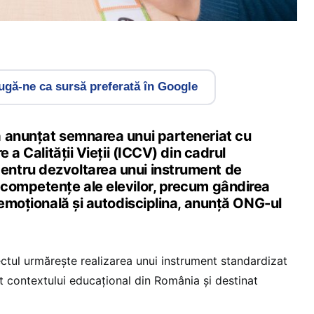
gă-ne ca sursă preferată în Google
 anunțat semnarea unui parteneriat cu
e a Calității Vieții (ICCV) din cadrul
ntru dezvoltarea unui instrument de
competențe ale elevilor, precum gândirea
 emoțională și autodisciplina, anunță ONG-ul
iectul urmărește realizarea unui instrument standardizat
tat contextului educațional din România și destinat