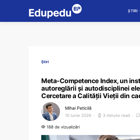
ȘTIRI
Știri
Meta-Competence Index, un instr
autoreglării și autodisciplinei el
Cercetare a Calității Vieții din
Mihai Peticilă
10 iunie 2026
3 minute read
188 de vizualizări