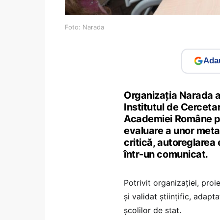
Foto: Narada
Adau
Organizația Narada a
Institutul de Cercetar
Academiei Române pe
evaluare a unor meta
critică, autoreglarea
într-un comunicat.
Potrivit organizației, pro
și validat științific, adap
școlilor de stat.