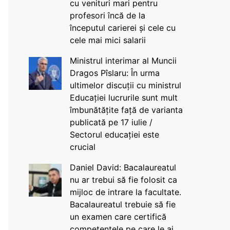
cu venituri mari pentru
profesori încă de la
începutul carierei și cele cu
cele mai mici salarii
Ministrul interimar al Muncii
Dragos Pîslaru: În urma
ultimelor discuții cu ministrul
Educației lucrurile sunt mult
îmbunătățite față de varianta
publicată pe 17 iulie /
Sectorul educației este
crucial
Daniel David: Bacalaureatul
nu ar trebui să fie folosit ca
mijloc de intrare la facultate.
Bacalaureatul trebuie să fie
un examen care certifică
competențele pe care le ai