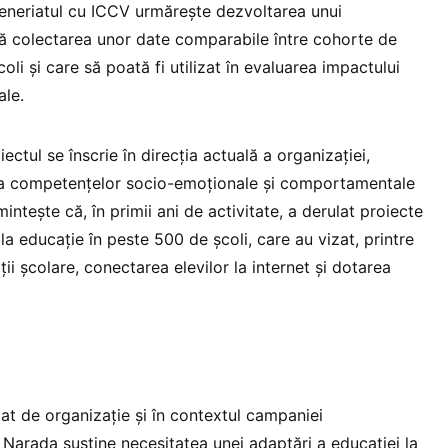
eneriatul cu ICCV urmărește dezvoltarea unui
ă colectarea unor date comparabile între cohorte de
școli și care să poată fi utilizat în evaluarea impactului
ale.
ctul se înscrie în direcția actuală a organizației,
ea competențelor socio-emoționale și comportamentale
mintește că, în primii ani de activitate, a derulat proiecte
 la educație în peste 500 de școli, care au vizat, printre
ii școlare, conectarea elevilor la internet și dotarea
at de organizație și în contextul campaniei
e Narada susține necesitatea unei adaptări a educației la