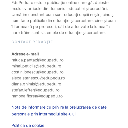
EduPedu.ro este o publicație online care găzduiește
exclusiv articole din domeniul educației și cercetării.
Urmărim constant cum sunt educați copiii noștri, cine și
cum face politicile din educație și cercetare, cine și cum
îi formează pe profesori, cât de adecvate la lumea în
care trăim sunt sistemele de educație și cercetare.
CONTACT REDACȚIE
Adrese e-mail
raluca.pantazi@edupedu.ro
mihai.peticila@edupedu.ro
costin.ionescu@edupedu.ro
alexa.stanescu@edupedu.ro
diana.ghimisi@edupedu.ro
stefan.lefter@edupedu.ro
ramona.florea@edupedu.ro
Notă de informare cu privire la prelucrarea de date
personale prin intermediul site-ului
Politica de cookie