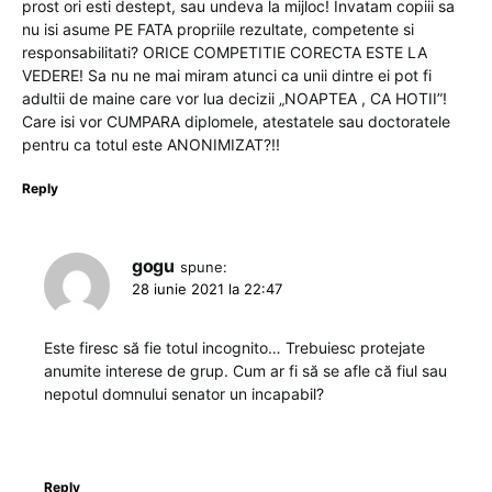
prost ori esti destept, sau undeva la mijloc! Invatam copiii sa
nu isi asume PE FATA propriile rezultate, competente si
responsabilitati? ORICE COMPETITIE CORECTA ESTE LA
VEDERE! Sa nu ne mai miram atunci ca unii dintre ei pot fi
adultii de maine care vor lua decizii „NOAPTEA , CA HOTII”!
Care isi vor CUMPARA diplomele, atestatele sau doctoratele
pentru ca totul este ANONIMIZAT?!!
Reply
gogu
spune:
28 iunie 2021 la 22:47
Este firesc să fie totul incognito… Trebuiesc protejate
anumite interese de grup. Cum ar fi să se afle că fiul sau
nepotul domnului senator un incapabil?
Reply