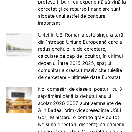
profesorii buni, cu experiență să vină la
corectat și ce resurse financiare sunt
alocate unui astfel de concurs
important
Unici în UE: România este singura țară
din întreaga Uniune Europeană care a
redus cheltuielile de cercetare,
calculate pe cap de locuitor, în ultimul
deceniu. Între 2015-2025, spațiul
comunitar a crescut masiv cheltuielile
de cercetare - ultimele date Eurostat
Noi comasări de clase și posturi, cu 3
săptămâni până la debutul anului
școlar 2026-2027, sunt semnalate de
Alin Badea, prim-vicepreședinte USLI
Gorj: Ministerul o comite grav de tot.
Ne sună directorii disperați că oamenii
rămân fără posturi. Ce se întâmplă cu