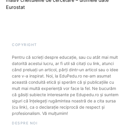
masiv cheltuielile de cercetare – ultimele date
Eurostat
COPYRIGHT
Pentru că scrieți despre educație, sau cu atât mai mult
datorită acestui lucru, ar fi util să citați cu link, atunci
când preluați un articol, părți dintr-un articol sau o idee
care v-a inspirat. Noi, la EduPedu.ro ne-am asumat
această conduită etică și sperăm că și publicațiile cu
mult mai multă experiență vor face la fel. Ne bucurăm
că găsiți subiecte interesante pe Edupedu.ro și suntem
siguri că înțelegeți rugămintea noastră de a cita sursa
(cu link), ca o declarație reciprocă de respect și
profesionalism. Vă mulțumim!
DESPRE NOI