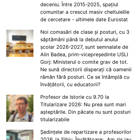
deceniu. Între 2015-2025, spațiul
comunitar a crescut masiv cheltuielile
de cercetare - ultimele date Eurostat
Noi comasări de clase și posturi, cu 3
săptămâni până la debutul anului
școlar 2026-2027, sunt semnalate de
Alin Badea, prim-vicepreședinte USLI
Gorj: Ministerul o comite grav de tot.
Ne sună directorii disperați că oamenii
rămân fără posturi. Ce se întâmplă cu
învățătorii, cu educatorii?
Profesor de Istorie cu 9.70 la
Titularizare 2026: Nu prea sunt mari
așteptările. Din păcate nu sunt posturi
titularizabile
Ședințele de repartizare a profesorilor
2026, la Sibiu. Învățătoare: „Am zis iau