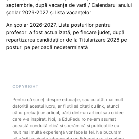
septembrie, după vacanța de vară / Calendarul anului
școlar 2026-2027 și lista vacanțelor
An școlar 2026-2027. Lista posturilor pentru
profesori a fost actualizată, pe fiecare județ, după
repartizarea candidaților de la Titularizare 2026 pe
posturi pe perioadă nedeterminată
COPYRIGHT
Pentru că scrieți despre educație, sau cu atât mai mult
datorită acestui lucru, ar fi util să citați cu link, atunci
când preluați un articol, părți dintr-un articol sau o idee
care v-a inspirat. Noi, la EduPedu.ro ne-am asumat
această conduită etică și sperăm că și publicațiile cu
mult mai multă experiență vor face la fel. Ne bucurăm
că găsiți subiecte interesante pe Edupedu.ro și suntem