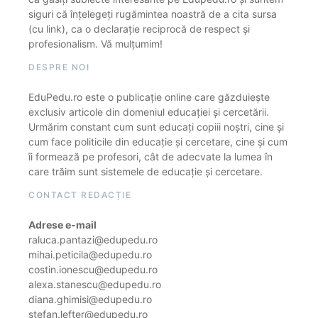
siguri că înțelegeți rugămintea noastră de a cita sursa
(cu link), ca o declarație reciprocă de respect și
profesionalism. Vă mulțumim!
DESPRE NOI
EduPedu.ro este o publicație online care găzduiește
exclusiv articole din domeniul educației și cercetării.
Urmărim constant cum sunt educați copiii noștri, cine și
cum face politicile din educație și cercetare, cine și cum
îi formează pe profesori, cât de adecvate la lumea în
care trăim sunt sistemele de educație și cercetare.
CONTACT REDACȚIE
Adrese e-mail
raluca.pantazi@edupedu.ro
mihai.peticila@edupedu.ro
costin.ionescu@edupedu.ro
alexa.stanescu@edupedu.ro
diana.ghimisi@edupedu.ro
stefan.lefter@edupedu.ro