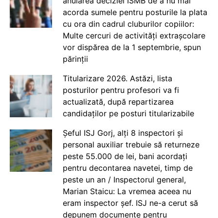
anularea deciziei ISMB de a nu mai
acorda sumele pentru posturile la plata
cu ora din cadrul cluburilor copiilor:
Multe cercuri de activități extrașcolare
vor dispărea de la 1 septembrie, spun
părinții
Titularizare 2026. Astăzi, lista
posturilor pentru profesori va fi
actualizată, după repartizarea
candidaților pe posturi titularizabile
Șeful ISJ Gorj, alți 8 inspectori și
personal auxiliar trebuie să returneze
peste 55.000 de lei, bani acordați
pentru decontarea navetei, timp de
peste un an / Inspectorul general,
Marian Staicu: La vremea aceea nu
eram inspector șef. ISJ ne-a cerut să
depunem documente pentru