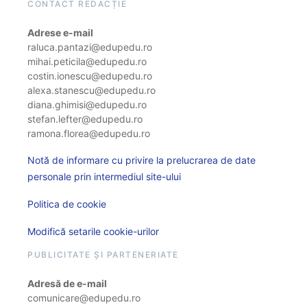
CONTACT REDACȚIE
Adrese e-mail
raluca.pantazi@edupedu.ro
mihai.peticila@edupedu.ro
costin.ionescu@edupedu.ro
alexa.stanescu@edupedu.ro
diana.ghimisi@edupedu.ro
stefan.lefter@edupedu.ro
ramona.florea@edupedu.ro
Notă de informare cu privire la prelucrarea de date
personale prin intermediul site-ului
Politica de cookie
Modifică setarile cookie-urilor
PUBLICITATE ȘI PARTENERIATE
Adresă de e-mail
comunicare@edupedu.ro