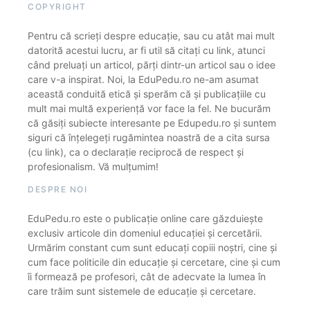
COPYRIGHT
Pentru că scrieți despre educație, sau cu atât mai mult
datorită acestui lucru, ar fi util să citați cu link, atunci
când preluați un articol, părți dintr-un articol sau o idee
care v-a inspirat. Noi, la EduPedu.ro ne-am asumat
această conduită etică și sperăm că și publicațiile cu
mult mai multă experiență vor face la fel. Ne bucurăm
că găsiți subiecte interesante pe Edupedu.ro și suntem
siguri că înțelegeți rugămintea noastră de a cita sursa
(cu link), ca o declarație reciprocă de respect și
profesionalism. Vă mulțumim!
DESPRE NOI
EduPedu.ro este o publicație online care găzduiește
exclusiv articole din domeniul educației și cercetării.
Urmărim constant cum sunt educați copiii noștri, cine și
cum face politicile din educație și cercetare, cine și cum
îi formează pe profesori, cât de adecvate la lumea în
care trăim sunt sistemele de educație și cercetare.