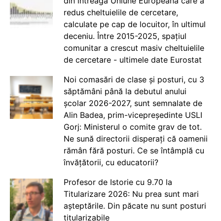
din întreaga Uniune Europeană care a
redus cheltuielile de cercetare,
calculate pe cap de locuitor, în ultimul
deceniu. Între 2015-2025, spațiul
comunitar a crescut masiv cheltuielile
de cercetare - ultimele date Eurostat
Noi comasări de clase și posturi, cu 3
săptămâni până la debutul anului
școlar 2026-2027, sunt semnalate de
Alin Badea, prim-vicepreședinte USLI
Gorj: Ministerul o comite grav de tot.
Ne sună directorii disperați că oamenii
rămân fără posturi. Ce se întâmplă cu
învățătorii, cu educatorii?
Profesor de Istorie cu 9.70 la
Titularizare 2026: Nu prea sunt mari
așteptările. Din păcate nu sunt posturi
titularizabile